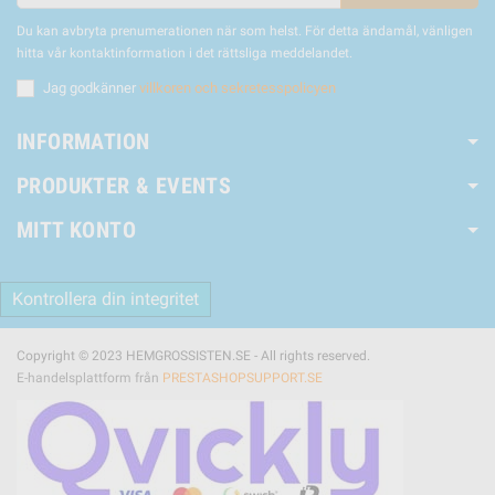
Du kan avbryta prenumerationen när som helst. För detta ändamål, vänligen
hitta vår kontaktinformation i det rättsliga meddelandet.
Jag godkänner
villkoren och sekretesspolicyen
INFORMATION
PRODUKTER & EVENTS
MITT KONTO
Kontrollera din integritet
Copyright © 2023 HEMGROSSISTEN.SE - All rights reserved.
E-handelsplattform från
PRESTASHOPSUPPORT.SE