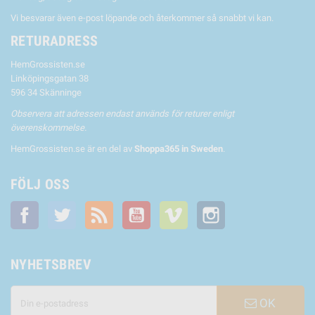
Vi besvarar även e-post löpande och återkommer så snabbt vi kan.
RETURADRESS
HemGrossisten.se
Linköpingsgatan 38
596 34 Skänninge
Observera att adressen endast används för returer enligt
överenskommelse.
HemGrossisten.se är en del av
Shoppa365 in Sweden
.
FÖLJ OSS
Facebook
Twitter
RSS
YouTube
Vimeo
Instagram
NYHETSBREV
OK