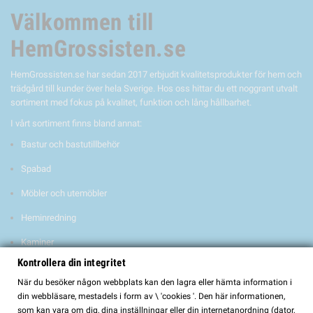
Välkommen till
HemGrossisten.se
HemGrossisten.se har sedan 2017 erbjudit kvalitetsprodukter för hem och
trädgård till kunder över hela Sverige. Hos oss hittar du ett noggrant utvalt
sortiment med fokus på kvalitet, funktion och lång hållbarhet.
I vårt sortiment finns bland annat:
Bastur och bastutillbehör
Spabad
Möbler och utemöbler
Heminredning
Kaminer
Kontrollera din integritet
El-scootrar
När du besöker någon webbplats kan den lagra eller hämta information i
Samtliga produkter vi erbjuder är testade och godkända för den svenska
din webbläsare, mestadels i form av \ 'cookies '. Den här informationen,
och europeiska marknaden, så att du kan känna dig trygg med ditt köp.
som kan vara om dig, dina inställningar eller din internetanordning (dator,