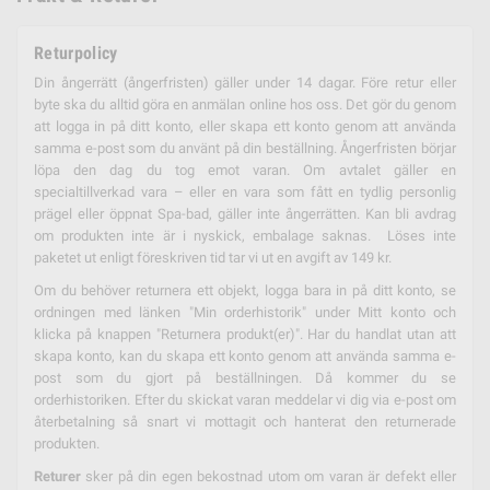
Returpolicy
Din ångerrätt (ångerfristen) gäller under 14 dagar. Före retur eller
byte ska du alltid göra en anmälan online hos oss. Det gör du genom
att logga in på ditt konto, eller skapa ett konto genom att använda
samma e-post som du använt på din beställning. Ångerfristen börjar
löpa den dag du tog emot varan. Om avtalet gäller en
specialtillverkad vara – eller en vara som fått en tydlig personlig
prägel eller öppnat Spa-bad, gäller inte ångerrätten. Kan bli avdrag
om produkten inte är i nyskick, embalage saknas. Löses inte
paketet ut enligt föreskriven tid tar vi ut en avgift av 149 kr.
Om du behöver returnera ett objekt, logga bara in på ditt konto, se
ordningen med länken "Min orderhistorik" under Mitt konto och
klicka på knappen "Returnera produkt(er)". Har du handlat utan att
skapa konto, kan du skapa ett konto genom att använda samma e-
post som du gjort på beställningen. Då kommer du se
orderhistoriken. Efter du skickat varan meddelar vi dig via e-post om
återbetalning så snart vi mottagit och hanterat den returnerade
produkten.
Returer
sker på din egen bekostnad utom om varan är defekt eller