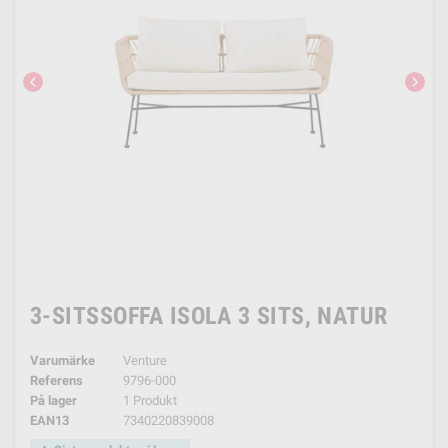
chevron_left
chevron_right
3-SITSSOFFA ISOLA 3 SITS, NATUR
Varumärke
Venture
Referens
9796-000
På lager
1 Produkt
EAN13
7340220839008