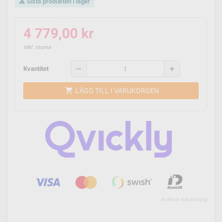
Sista produkten i lager
warning
4 779,00 kr
Inkl. moms
remove
add
Kvantitet
shopping_cart
LÄGG TILL I VARUKORGEN
In-Store Advertising