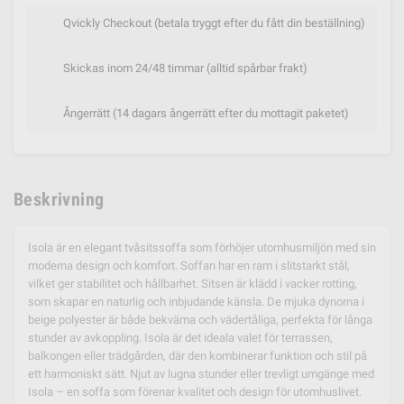
Qvickly Checkout (betala tryggt efter du fått din beställning)
Skickas inom 24/48 timmar (alltid spårbar frakt)
Ångerrätt (14 dagars ångerrätt efter du mottagit paketet)
Beskrivning
Isola är en elegant tvåsitssoffa som förhöjer utomhusmiljön med sin
moderna design och komfort. Soffan har en ram i slitstarkt stål,
vilket ger stabilitet och hållbarhet. Sitsen är klädd i vacker rotting,
som skapar en naturlig och inbjudande känsla. De mjuka dynorna i
beige polyester är både bekväma och vädertåliga, perfekta för långa
stunder av avkoppling. Isola är det ideala valet för terrassen,
balkongen eller trädgården, där den kombinerar funktion och stil på
ett harmoniskt sätt. Njut av lugna stunder eller trevligt umgänge med
Isola – en soffa som förenar kvalitet och design för utomhuslivet.