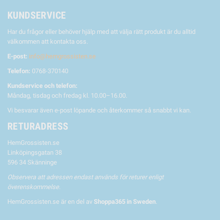
KUNDSERVICE
Har du frågor eller behöver hjälp med att välja rätt produkt är du alltid
välkommen att kontakta oss.
E-post:
info@hemgrossisten.se
Telefon:
0768-370140
Kundservice och telefon:
Måndag, tisdag och fredag kl. 10.00–16.00.
Vi besvarar även e-post löpande och återkommer så snabbt vi kan.
RETURADRESS
HemGrossisten.se
Linköpingsgatan 38
596 34 Skänninge
Observera att adressen endast används för returer enligt
överenskommelse.
HemGrossisten.se är en del av
Shoppa365 in Sweden
.