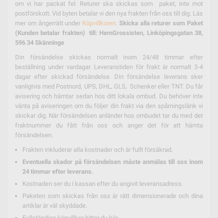
om vi har packat fel. Returer ska skickas som paket, inte mot
postförskott. Vid byten betalar vi den nya frakten från oss till dig. Läs
mer om ångerrätt under
Köpvillkoren
.
Skicka alla returer som Paket
(Kunden betalar frakten) till: HemGrossisten, Linköpingsgatan 38,
596 34 Skänninge
Din försändelse skickas normalt inom 24/48 timmar efter
beställning under vardagar. Leveranstiden för frakt är normalt 3-4
dagar efter skickad försändelse. Din försändelse leverans sker
vanligtvis med Postnord, UPS, DHL, GLS, Schenker eller TNT. Du får
avisering och hämtar sedan hos ditt lokala ombud. Du behöver inte
vänta på aviseringen om du följer din frakt via den spårningslänk vi
skickar dig. När försändelsen anländer hos ombudet tar du med det
fraktnummer du fått från oss och anger det för att hämta
försändelsen.
Frakten inkluderar alla kostnader och är fullt försäkrad.
Eventuella skador på försändelsen måste anmälas till oss inom
24 timmar efter leverans.
Kostnaden ser du i kassan efter du angivit leveransadress.
Paketen som skickas från oss är rätt dimensionerade och dina
artiklar är väl skyddade.
Fullständiga köpvillkor hittar du
här.