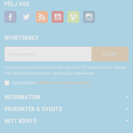
FÖLJ OSS
Facebook
Twitter
RSS
YouTube
Vimeo
Instagram
NYHETSBREV
OK
Du kan avbryta prenumerationen när som helst. För detta ändamål, vänligen
hitta vår kontaktinformation i det rättsliga meddelandet.
Jag godkänner
villkoren och sekretesspolicyen
INFORMATION
PRODUKTER & EVENTS
MITT KONTO