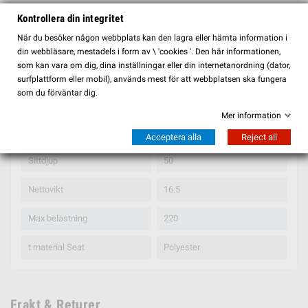
Dyna ingår
true
Kontrollera din integritet
När du besöker någon webbplats kan den lagra eller hämta information i
Mått
67 x 71 x 142
din webbläsare, mestadels i form av \ 'cookies '. Den här informationen,
som kan vara om dig, dina inställningar eller din internetanordning (dator,
t djup
67
surfplattform eller mobil), används mest för att webbplatsen ska fungera
som du förväntar dig.
Sitthöjd
37
Mer information
Sittbredd
125
Acceptera alla
Reject all
Sittdjup
50
Nettovikt
16.5
Max belastning
220
t material Seat
Polyester
Frakt & Returer