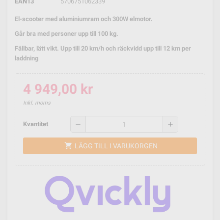
EAN13
5706751062339
El-scooter med aluminiumram och 300W elmotor.
Går bra med personer upp till 100 kg.
Fällbar, lätt vikt. Upp till 20 km/h och räckvidd upp till 12 km per
laddning
4 949,00 kr
Inkl. moms
remove
add
Kvantitet
shopping_cart
LÄGG TILL I VARUKORGEN