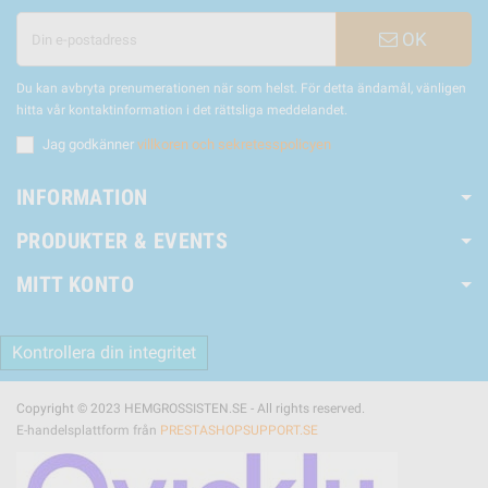
OK
Du kan avbryta prenumerationen när som helst. För detta ändamål, vänligen
hitta vår kontaktinformation i det rättsliga meddelandet.
Jag godkänner
villkoren och sekretesspolicyen
INFORMATION
PRODUKTER & EVENTS
MITT KONTO
Kontrollera din integritet
Copyright © 2023 HEMGROSSISTEN.SE - All rights reserved.
E-handelsplattform från
PRESTASHOPSUPPORT.SE