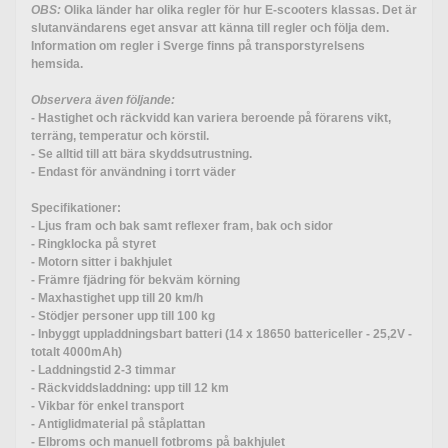
OBS:
Olika länder har olika regler för hur E-scooters klassas. Det är
slutanvändarens eget ansvar att känna till regler och följa dem.
Information om regler i Sverge finns på
transporstyrelsens
hemsida
.
Observera även följande:
- Hastighet och räckvidd kan variera beroende på förarens vikt,
terräng, temperatur och körstil.
- Se alltid till att bära skyddsutrustning.
- Endast för användning i torrt väder
Specifikationer:
- Ljus fram och bak samt reflexer fram, bak och sidor
- Ringklocka på styret
- Motorn sitter i bakhjulet
- Främre fjädring för bekväm körning
- Maxhastighet upp till 20 km/h
- Stödjer personer upp till 100 kg
- Inbyggt uppladdningsbart batteri (14 x 18650 battericeller - 25,2V -
totalt 4000mAh)
- Laddningstid 2-3 timmar
- Räckviddsladdning: upp till 12 km
- Vikbar för enkel transport
- Antiglidmaterial på ståplattan
- Elbroms och manuell fotbroms på bakhjulet