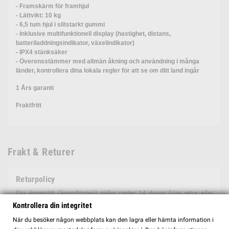
- Framskärm för framhjul
- Lättvikt: 10 kg
- 6,5 tum hjul i slitstarkt gummi
- Inklusive multifunktionell display (hastighet, distans,
batteriladdningsindikator, växelindikator)
- IPX4 stänksäker
- Överensstämmer med allmän åkning och användning i många
länder, kontrollera dina lokala regler för att se om ditt land ingår
1 Års garanti
Fraktfritt
Frakt & Returer
Returpolicy
Din ångerrätt (ångerfristen) gäller under 14 dagar. Före retur eller
byte ska du alltid göra en anmälan online hos oss. Det gör du genom
Kontrollera din integritet
att logga in på ditt konto, eller skapa ett konto genom att använda
När du besöker någon webbplats kan den lagra eller hämta information i
samma e-post som du använt på din beställning. Ångerfristen börjar