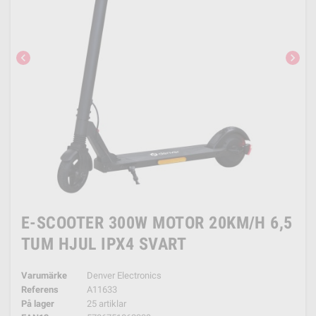
chevron_left
chevron_right
E-SCOOTER 300W MOTOR 20KM/H 6,5
TUM HJUL IPX4 SVART
Varumärke
Denver Electronics
Referens
A11633
På lager
25 artiklar