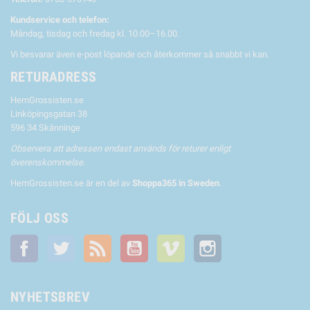
Kundservice och telefon:
Måndag, tisdag och fredag kl. 10.00–16.00.
Vi besvarar även e-post löpande och återkommer så snabbt vi kan.
RETURADRESS
HemGrossisten.se
Linköpingsgatan 38
596 34 Skänninge
Observera att adressen endast används för returer enligt
överenskommelse.
HemGrossisten.se är en del av
Shoppa365 in Sweden
.
FÖLJ OSS
Facebook
Twitter
RSS
YouTube
Vimeo
Instagram
NYHETSBREV