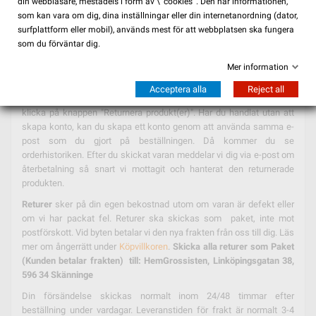
din webbläsare, mestadels i form av \ 'cookies '. Den här informationen,
löpa den dag du tog emot varan. Om avtalet gäller en
som kan vara om dig, dina inställningar eller din internetanordning (dator,
specialtillverkad vara – eller en vara som fått en tydlig personlig
surfplattform eller mobil), används mest för att webbplatsen ska fungera
prägel eller öppnat Spa-bad, gäller inte ångerrätten. Kan bli avdrag
som du förväntar dig.
om produkten inte är i nyskick, embalage saknas. Löses inte
paketet ut enligt föreskriven tid tar vi ut en avgift av 149 kr.
Mer information
Om du behöver returnera ett objekt, logga bara in på ditt konto, se
Acceptera alla
Reject all
ordningen med länken "Min orderhistorik" under Mitt konto och
klicka på knappen "Returnera produkt(er)". Har du handlat utan att
skapa konto, kan du skapa ett konto genom att använda samma e-
post som du gjort på beställningen. Då kommer du se
orderhistoriken. Efter du skickat varan meddelar vi dig via e-post om
återbetalning så snart vi mottagit och hanterat den returnerade
produkten.
Returer
sker på din egen bekostnad utom om varan är defekt eller
om vi har packat fel. Returer ska skickas som paket, inte mot
postförskott. Vid byten betalar vi den nya frakten från oss till dig. Läs
mer om ångerrätt under
Köpvillkoren
.
Skicka alla returer som Paket
(Kunden betalar frakten) till: HemGrossisten, Linköpingsgatan 38,
596 34 Skänninge
Din försändelse skickas normalt inom 24/48 timmar efter
beställning under vardagar. Leveranstiden för frakt är normalt 3-4