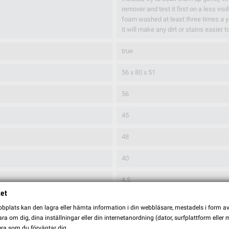
remover and test it first on a less vis
foam washed at least three times a y
it will make any dirt or stains easier 
true
56 x 80 x 51
56
45
48
40
4.5
tet
130
plats kan den lagra eller hämta information i din webbläsare, mestadels i form av \
a om dig, dina inställningar eller din internetanordning (dator, surfplattform eller
ra som du förväntar dig.