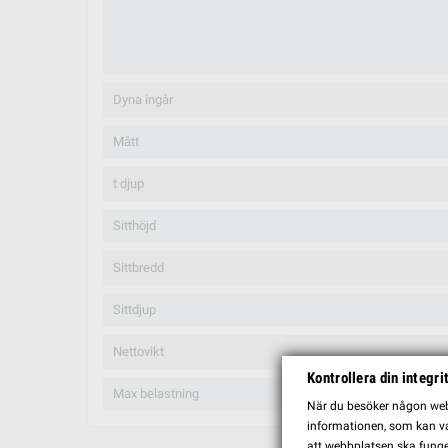
Dyna ingår
Mått
t djup
Sitthöjd
Sittbredd
Sittdjup
Nettovikt
Kontrollera din integri
Max belastning
När du besöker någon webb
informationen, som kan var
att webbplatsen ska funge