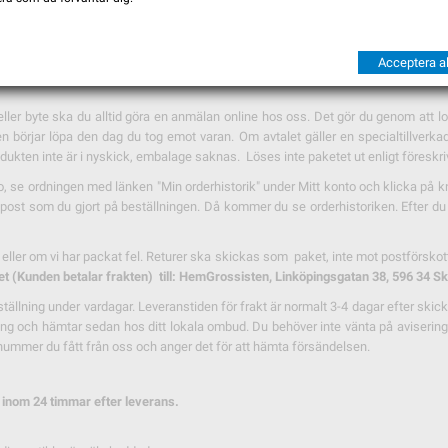
Acceptera al
r eller byte ska du alltid göra en anmälan online hos oss. Det gör du genom att l
börjar löpa den dag du tog emot varan. Om avtalet gäller en specialtillverkad v
ukten inte är i nyskick, embalage saknas. Löses inte paketet ut enligt föreskriven
to, se ordningen med länken "Min orderhistorik" under Mitt konto och klicka på 
st som du gjort på beställningen. Då kommer du se orderhistoriken. Efter du s
er om vi har packat fel. Returer ska skickas som paket, inte mot postförskott. V
et (Kunden betalar frakten) till: HemGrossisten, Linköpingsgatan 38, 596 34 S
ällning under vardagar. Leveranstiden för frakt är normalt 3-4 dagar efter skic
g och hämtar sedan hos ditt lokala ombud. Du behöver inte vänta på aviseringen
ummer du fått från oss och anger det för att hämta försändelsen.
 inom 24 timmar efter leverans.