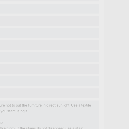
re not to put the furniture in direct sunlight. Use a textile
you start using it
ub
h a cloth. If the stains do not disappear, use a stain