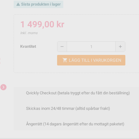
Sista produkten i lager
warning
1 499,00 kr
Inkl. moms
remove
add
Kvantitet
ap
shopping_cart
LÄGG TILL I VARUKORGEN
chevron_right
Qvickly Checkout (betala tryggt efter du fått din beställning)
Skickas inom 24/48 timmar (alltid spårbar frakt)
Ångerrätt (14 dagars ångerrätt efter du mottagit paketet)