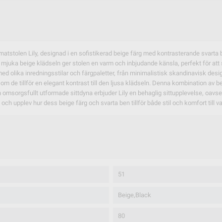
matstolen Lily, designad i en sofistikerad beige färg med kontrasterande svarta
m. Den mjuka beige klädseln ger stolen en varm och inbjudande känsla, perfekt för 
d olika inredningsstilar och färgpaletter, från minimalistisk skandinavisk design t
 som de tillför en elegant kontrast till den ljusa klädseln. Denna kombination av 
 omsorgsfullt utformade sittdyna erbjuder Lily en behaglig sittupplevelse, oavs
 och upplev hur dess beige färg och svarta ben tillför både stil och komfort till va
51
Beige,Black
80