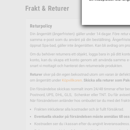
Frakt & Returer
Returpolicy
Din ångerrätt (ångerfristen) gäller under 14 dagar. Före retu
samma e-post som du använt på din beställning. Ångerfristen 
öppnat Spa-bad, gäller inte ångerrätten. Kan bli avdrag om prod
Om du behöver returnera ett objekt, logga bara in på ditt kon
konto, kan du skapa ett konto genom att använda samma e-po
snart vi mottagit och hanterat den returnerade produkten.
Returer
sker på din egen bekostnad utom om varan är defekt ell
om ångerrätt under
Köpvillkoren
.
Skicka alla returer som Pak
Din försändelse skickas normalt inom 24/48 timmar efter best
Postnord, UPS, DHL, GLS, Schenker eller TNT. Du får aviserin
När försändelsen anländer hos ombudet tar du med det fraktn
Frakten inkluderar alla kostnader och är fullt försäkrad.
Eventuella skador på försändelsen måste anmälas till oss
Kostnaden ser du i kassan efter du angivit leveransadress.