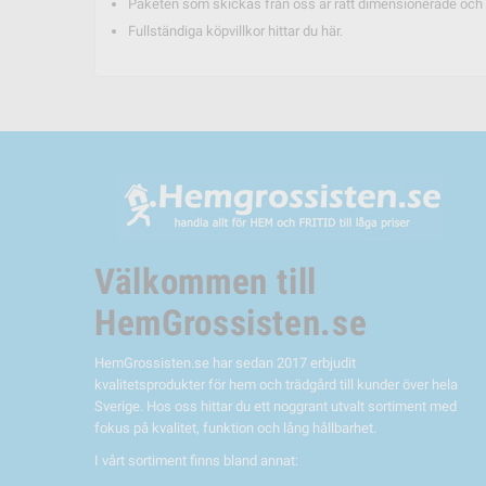
Paketen som skickas från oss är rätt dimensionerade och d
Fullständiga köpvillkor hittar du
här.
Välkommen till
HemGrossisten.se
HemGrossisten.se har sedan 2017 erbjudit
kvalitetsprodukter för hem och trädgård till kunder över hela
Sverige. Hos oss hittar du ett noggrant utvalt sortiment med
fokus på kvalitet, funktion och lång hållbarhet.
I vårt sortiment finns bland annat: