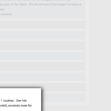
ible part of the fabric. We recommend that larger furniture is
ear.
to remove.
 'cookies '. Den här
 mobil), används mest för