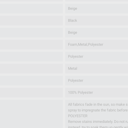
Beige
Black
Beige
Foam,Metal,Polyester
Polyester
Metal
Polyester
100% Polyester
All fabrics fade in the sun, so make su
spray to impregnate the fabric before 
POLYESTER
Remove stains immediately. Do not r
instead, try to soak them up gently wit