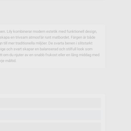
 ben. Lily kombinerar modern estetik med funktionell design,
att skapa en trivsam atmosfär runt matbordet. Färgen är både
ill mer traditionella miljöer. De svarta benen i slitstarkt
beige och svart skapar en balanserad och stilfull look som
ett om du njuter av en snabb frukost eller en lång middag med
rje måltid.