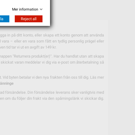
Mer information
la
Reject all
ogga in på ditt konto, eller skapa ett konto genom att använda
ara – eller en vara som fått en tydlig personlig prägel eller
 tid tar vi ut en avgift av 149 kr.
knappen "Returnera produkt(er)". Har du handlat utan att skapa
kickat varan meddelar vi dig via e-post om återbetalning så
id byten betalar vi den nya frakten från oss till dig. Läs mer
känninge
kad försändelse. Din försändelse leverans sker vanligtvis med
 om du följer din frakt via den spårningslänk vi skickar dig.