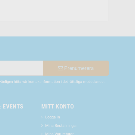
Prenumerera
nligen hitta vår kontaktinformation i det rättsliga meddelandet.
& EVENTS
MITT KONTO
Logga In
Mina Beställningar
Mina Varureturer