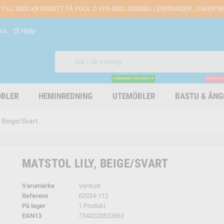
 TILL 6000 KR RABATT PÅ POOL O SPA-BAD. SNABBA LEVERANSER , SÄKER 
oss
Hjälp
help_outline
SOMMARENS POPULÄRASTE
BASTU & T
BLER
HEMINREDNING
UTEMÖBLER
BASTU & ÅN
, Beige/Svart
MATSTOL LILY, BEIGE/SVART
Varumärke
Venture
Referens
62034-112
På lager
1 Produkt
EAN13
7340220833563