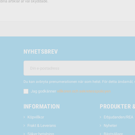
ina artiklar är väl skyddade.
NYHETSBREV
Du kan avbryta prenumerationen när som helst. För detta ändamål, vä
Jag godkänner
villkoren och sekretesspolicyen
INFORMATION
PRODUKTER 
Köpvillkor
Erbjudanden/REA
Frakt & Leverans
Nyheter
Säker betalning
Bästsäljare