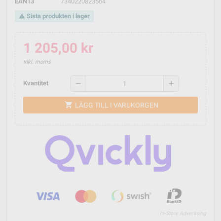
EAN13
7340220823564
Sista produkten i lager
warning
1 205,00 kr
Inkl. moms
remove
add
Kvantitet
shopping_cart
LÄGG TILL I VARUKORGEN
In-Store Advertising