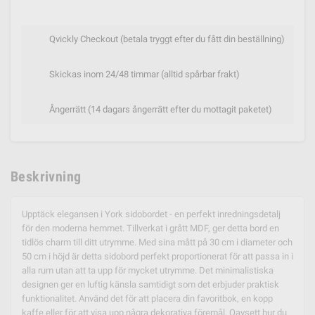
Qvickly Checkout (betala tryggt efter du fått din beställning)
Skickas inom 24/48 timmar (alltid spårbar frakt)
Ångerrätt (14 dagars ångerrätt efter du mottagit paketet)
Beskrivning
Upptäck elegansen i York sidobordet - en perfekt inredningsdetalj
för den moderna hemmet. Tillverkat i grått MDF, ger detta bord en
tidlös charm till ditt utrymme. Med sina mått på 30 cm i diameter och
50 cm i höjd är detta sidobord perfekt proportionerat för att passa in i
alla rum utan att ta upp för mycket utrymme. Det minimalistiska
designen ger en luftig känsla samtidigt som det erbjuder praktisk
funktionalitet. Använd det för att placera din favoritbok, en kopp
kaffe eller för att visa upp några dekorativa föremål. Oavsett hur du