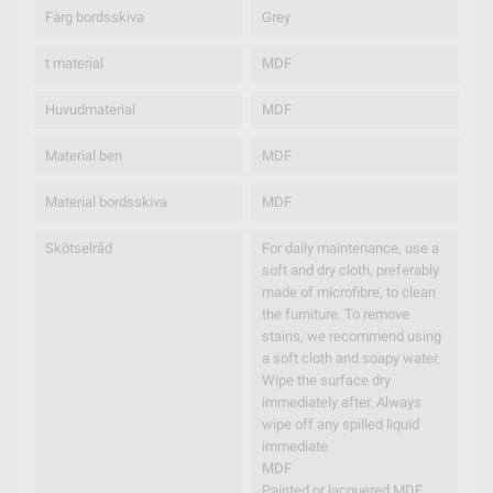
Färg bordsskiva
Grey
t material
MDF
Huvudmaterial
MDF
Material ben
MDF
Material bordsskiva
MDF
Skötselråd
For daily maintenance, use a
soft and dry cloth, preferably
made of microfibre, to clean
the furniture. To remove
stains, we recommend using
a soft cloth and soapy water.
Wipe the surface dry
immediately after. Always
wipe off any spilled liquid
immediate
MDF
Painted or lacquered MDF