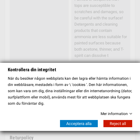
tops are susceptible to
scratches and damages, so
be careful with the surface!
Detergents and cleaning
products that contain
ammonia are less suitable for
painted surfaces because
both acetone, thinner, and T-
spirit can dissolve t
Mått
⌀30
Kontrollera din integritet
När du besöker någon webbplats kan den lagra eller hämta information i
Nettovikt
5
din webbläsare, mestadels i form av \ 'cookies '. Den här informationen,
som kan vara om dig, dina inställningar eller din internetanordning (dator,
Max belastning
50,00
surfplattform eller mobil), används mest för att webbplatsen ska fungera
som du förväntar dig.
Mer information
Frakt & Returer
Acceptera alla
Reject all
Returpolicy