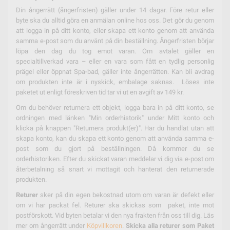
Din ångerrätt (ångerfristen) gäller under 14 dagar. Före retur eller
byte ska du alltid göra en anmälan online hos oss. Det gör du genom
att logga in på ditt konto, eller skapa ett konto genom att använda
samma e-post som du använt på din beställning. Ångerfristen börjar
löpa den dag du tog emot varan. Om avtalet gäller en
specialtillverkad vara – eller en vara som fått en tydlig personlig
prägel eller öppnat Spa-bad, gäller inte ångerrätten. Kan bli avdrag
om produkten inte är i nyskick, embalage saknas. Löses inte
paketet ut enligt föreskriven tid tar vi ut en avgift av 149 kr.
Om du behöver returnera ett objekt, logga bara in på ditt konto, se
ordningen med länken "Min orderhistorik" under Mitt konto och
klicka på knappen "Returnera produkt(er)". Har du handlat utan att
skapa konto, kan du skapa ett konto genom att använda samma e-
post som du gjort på beställningen. Då kommer du se
orderhistoriken. Efter du skickat varan meddelar vi dig via e-post om
återbetalning så snart vi mottagit och hanterat den returnerade
produkten.
Returer
sker på din egen bekostnad utom om varan är defekt eller
om vi har packat fel. Returer ska skickas som paket, inte mot
postförskott. Vid byten betalar vi den nya frakten från oss till dig. Läs
mer om ångerrätt under
Köpvillkoren
.
Skicka alla returer som Paket