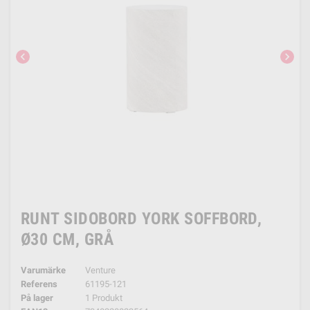
chevron_left
chevron_right
RUNT SIDOBORD YORK SOFFBORD,
Ø30 CM, GRÅ
Varumärke
Venture
Referens
61195-121
På lager
1 Produkt