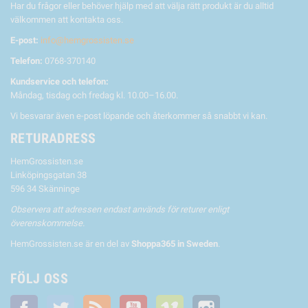
Har du frågor eller behöver hjälp med att välja rätt produkt är du alltid
välkommen att kontakta oss.
E-post:
info@hemgrossisten.se
Telefon:
0768-370140
Kundservice och telefon:
Måndag, tisdag och fredag kl. 10.00–16.00.
Vi besvarar även e-post löpande och återkommer så snabbt vi kan.
RETURADRESS
HemGrossisten.se
Linköpingsgatan 38
596 34 Skänninge
Observera att adressen endast används för returer enligt
överenskommelse.
HemGrossisten.se är en del av
Shoppa365 in Sweden
.
FÖLJ OSS
Facebook
Twitter
RSS
YouTube
Vimeo
Instagram