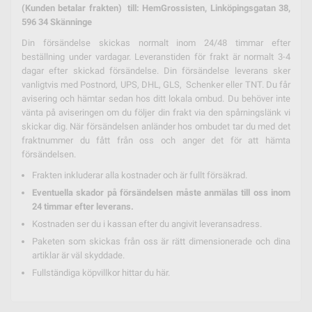
(Kunden betalar frakten) till: HemGrossisten, Linköpingsgatan 38,
596 34 Skänninge
Din försändelse skickas normalt inom 24/48 timmar efter
beställning under vardagar. Leveranstiden för frakt är normalt 3-4
dagar efter skickad försändelse. Din försändelse leverans sker
vanligtvis med Postnord, UPS, DHL, GLS, Schenker eller TNT. Du får
avisering och hämtar sedan hos ditt lokala ombud. Du behöver inte
vänta på aviseringen om du följer din frakt via den spårningslänk vi
skickar dig. När försändelsen anländer hos ombudet tar du med det
fraktnummer du fått från oss och anger det för att hämta
försändelsen.
Frakten inkluderar alla kostnader och är fullt försäkrad.
Eventuella skador på försändelsen måste anmälas till oss inom
24 timmar efter leverans.
Kostnaden ser du i kassan efter du angivit leveransadress.
Paketen som skickas från oss är rätt dimensionerade och dina
artiklar är väl skyddade.
Fullständiga köpvillkor hittar du
här.