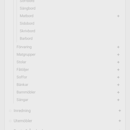
Soffbord
Sängbord
Matbord
add
Sidobord
Skrivbord
Barbord
Förvaring
add
Matgrupper
add
Stolar
add
Fåtöljer
add
Soffor
add
Bänkar
add
Barnmöbler
add
Sängar
add
Inredning
add
Utemöbler
add