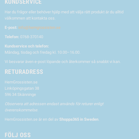
KUNDSERVICE
Har du frågor eller behöver hjälp med att välja rätt produkt är du alltid
välkommen att kontakta oss.
E-post:
info@hemgrossisten.se
Telefon:
0768-370140
Kundservice och telefon:
Måndag, tisdag och fredag kl. 10.00–16.00.
Vi besvarar även e-post löpande och återkommer så snabbt vi kan.
RETURADRESS
HemGrossisten.se
Linköpingsgatan 38
596 34 Skänninge
Observera att adressen endast används för returer enligt
överenskommelse.
HemGrossisten.se är en del av
Shoppa365 in Sweden
.
FÖLJ OSS