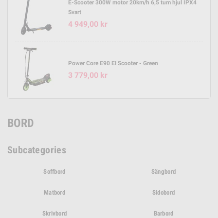
E-Scooter 300W motor 20km/h 6,5 tum hjul IPX4
Svart
4 949,00 kr
Power Core E90 El Scooter - Green
3 779,00 kr
BORD
Subcategories
Soffbord
Sängbord
Matbord
Sidobord
Skrivbord
Barbord