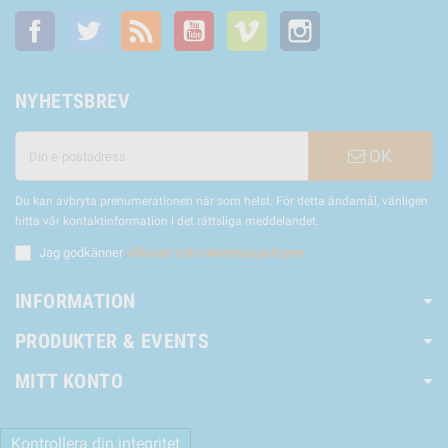
Facebook
Twitter
RSS
YouTube
Vimeo
Instagram
NYHETSBREV
OK
Du kan avbryta prenumerationen när som helst. För detta ändamål, vänligen
hitta vår kontaktinformation i det rättsliga meddelandet.
Jag godkänner
villkoren och sekretesspolicyen
INFORMATION
PRODUKTER & EVENTS
MITT KONTO
Kontrollera din integritet