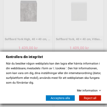
Soffbord York High, 40 × 40 cm, Dark Grå
Soffbord York, 40 × 40 cm, Vitlaserad
1 439,00 kr
1 409,00 kr
SE MER
SE MER
Kontrollera din integritet
FILTER
När du besöker någon webbplats kan den lagra eller hämta information i
din webbläsare, mestadels i form av \ 'cookies '. Den här informationen,
som kan vara om dig, dina inställningar eller din internetanordning (dator,
surfplattform eller mobil), används mest för att webbplatsen ska fungera
som du förväntar dig.
Mer information
Acceptera alla
Reject all