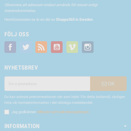
Observera att adressen endast används för returer enligt
överenskommelse.
HemGrossisten.se är en del av
Shoppa365 in Sweden
.
FÖLJ OSS
Facebook
Twitter
RSS
YouTube
Vimeo
Instagram
NYHETSBREV
OK
Du kan avbryta prenumerationen när som helst. För detta ändamål, vänligen
hitta vår kontaktinformation i det rättsliga meddelandet.
Jag godkänner
villkoren och sekretesspolicyen
INFORMATION