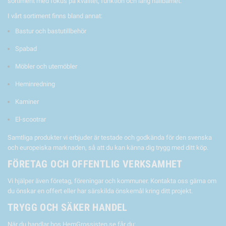
sortiment med fokus på kvalitet, funktion och lång hållbarhet.
I vårt sortiment finns bland annat:
Bastur och bastutillbehör
Spabad
Möbler och utemöbler
Heminredning
Kaminer
El-scootrar
Samtliga produkter vi erbjuder är testade och godkända för den svenska
och europeiska marknaden, så att du kan känna dig trygg med ditt köp.
FÖRETAG OCH OFFENTLIG VERKSAMHET
Vi hjälper även företag, föreningar och kommuner. Kontakta oss gärna om
du önskar en offert eller har särskilda önskemål kring ditt projekt.
TRYGG OCH SÄKER HANDEL
När du handlar hos HemGrossisten.se får du: