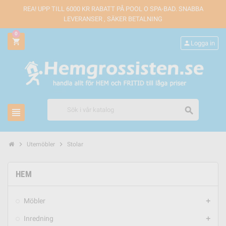
REA! UPP TILL 6000 KR RABATT PÅ POOL O SPA-BAD. SNABBA
LEVERANSER , SÄKER BETALNING
0
shopping_cart
person
Logga in
search
view_headline
chevron_right
chevron_right
Utemöbler
Stolar
HEM
Möbler
add
Inredning
add