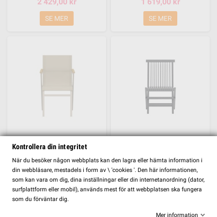
2 429,00 kr
1 619,00 kr
SE MER
SE MER
Matstol Mexico, Beige
Matstol Kenya, Svart
Kontrollera din integritet
2 035,00 kr
1 045,00 kr
FILTER
När du besöker någon webbplats kan den lagra eller hämta information i
din webbläsare, mestadels i form av \ 'cookies '. Den här informationen,
SE MER
SE MER
som kan vara om dig, dina inställningar eller din internetanordning (dator,
surfplattform eller mobil), används mest för att webbplatsen ska fungera
som du förväntar dig.
Mer information