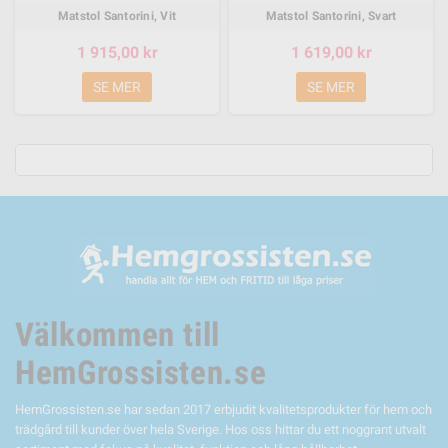
Matstol Santorini, Vit
Matstol Santorini, Svart
1 915,00 kr
1 619,00 kr
SE MER
SE MER
Välkommen till
HemGrossisten.se
HemGrossisten.se har sedan 2017 erbjudit kvalitetsprodukter för hem och
trädgård till kunder över hela Sverige. Hos oss hittar du ett noggrant utvalt