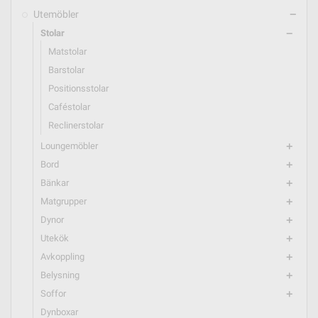
Utemöbler
remove
Stolar
remove
Matstolar
Barstolar
Positionsstolar
Caféstolar
Reclinerstolar
Loungemöbler
add
Bord
add
Bänkar
add
Matgrupper
add
Dynor
add
Utekök
add
Avkoppling
add
Belysning
add
Soffor
add
Dynboxar