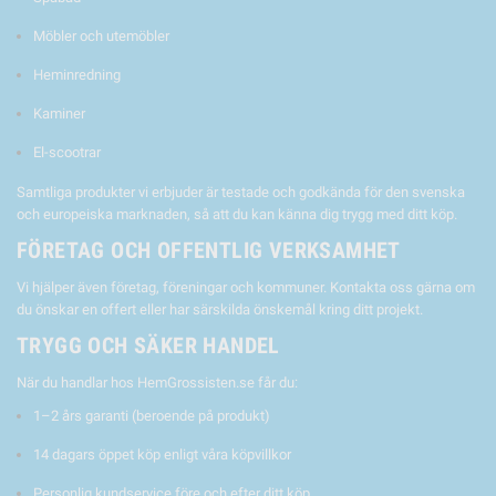
Möbler och utemöbler
Heminredning
Kaminer
El-scootrar
Samtliga produkter vi erbjuder är testade och godkända för den svenska
och europeiska marknaden, så att du kan känna dig trygg med ditt köp.
FÖRETAG OCH OFFENTLIG VERKSAMHET
Vi hjälper även företag, föreningar och kommuner. Kontakta oss gärna om
du önskar en offert eller har särskilda önskemål kring ditt projekt.
TRYGG OCH SÄKER HANDEL
När du handlar hos HemGrossisten.se får du:
1–2 års garanti (beroende på produkt)
14 dagars öppet köp enligt våra köpvillkor
Personlig kundservice före och efter ditt köp