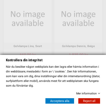
Golvlampa Lina, Svart
Golvlampa Dennis, Beige
669,00 kr
1 835,00 kr
Kontrollera din integritet
SE MER
SE MER
FILTER
När du besöker någon webbplats kan den lagra eller hämta information i
din webbläsare, mestadels i form av \ 'cookies '. Den här informationen,
som kan vara om dig, dina inställningar eller din internetanordning (dator,
surfplattform eller mobil), används mest för att webbplatsen ska fungera
som du förväntar dig.
Mer information
Acceptera alla
Reject all