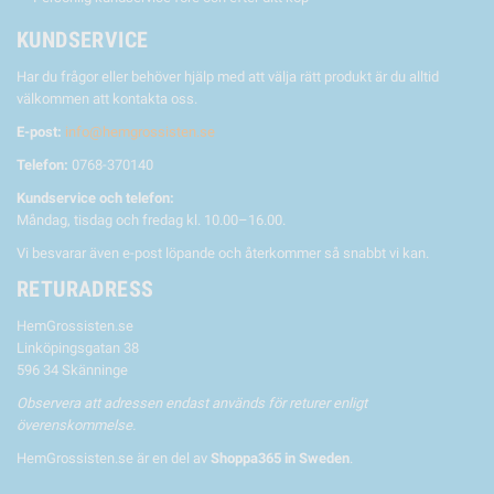
KUNDSERVICE
Har du frågor eller behöver hjälp med att välja rätt produkt är du alltid
välkommen att kontakta oss.
E-post:
info@hemgrossisten.se
Telefon:
0768-370140
Kundservice och telefon:
Måndag, tisdag och fredag kl. 10.00–16.00.
Vi besvarar även e-post löpande och återkommer så snabbt vi kan.
RETURADRESS
HemGrossisten.se
Linköpingsgatan 38
596 34 Skänninge
Observera att adressen endast används för returer enligt
överenskommelse.
HemGrossisten.se är en del av
Shoppa365 in Sweden
.