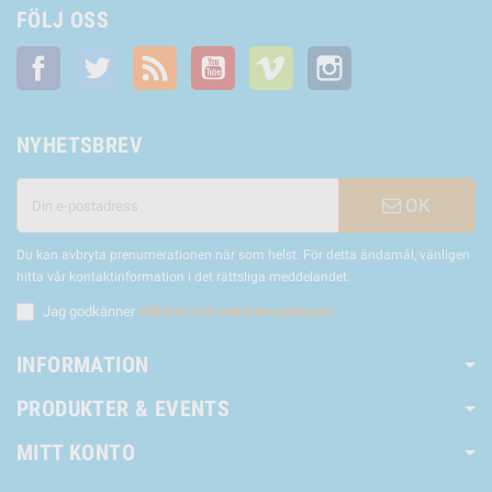
FÖLJ OSS
Facebook
Twitter
RSS
YouTube
Vimeo
Instagram
NYHETSBREV
OK
Du kan avbryta prenumerationen när som helst. För detta ändamål, vänligen
hitta vår kontaktinformation i det rättsliga meddelandet.
Jag godkänner
villkoren och sekretesspolicyen
INFORMATION
PRODUKTER & EVENTS
MITT KONTO