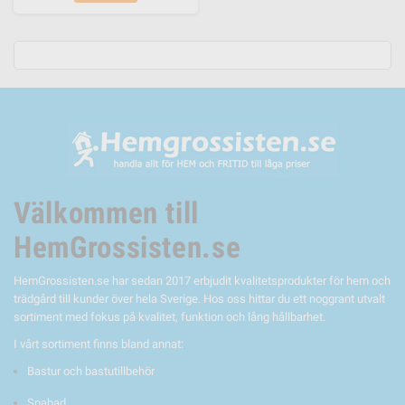
Välkommen till
HemGrossisten.se
HemGrossisten.se har sedan 2017 erbjudit kvalitetsprodukter för hem och
trädgård till kunder över hela Sverige. Hos oss hittar du ett noggrant utvalt
sortiment med fokus på kvalitet, funktion och lång hållbarhet.
I vårt sortiment finns bland annat:
Bastur och bastutillbehör
Spabad