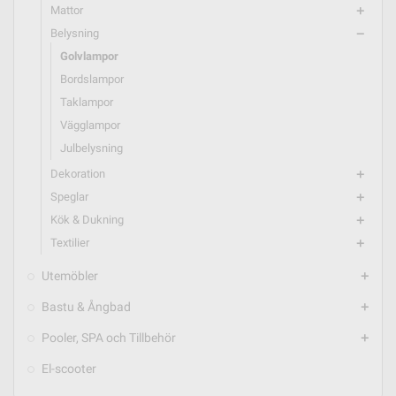
Mattor
add
Belysning
remove
Golvlampor
Bordslampor
Taklampor
Vägglampor
Julbelysning
Dekoration
add
Speglar
add
Kök & Dukning
add
Textilier
add
Utemöbler
add
Bastu & Ångbad
add
Pooler, SPA och Tillbehör
add
El-scooter