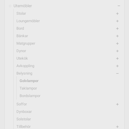
Utemöbler
remove
Stolar
add
Loungemöbler
add
Bord
add
Bänkar
add
Matgrupper
add
Dynor
add
Utekök
add
Avkoppling
add
Belysning
remove
Golvlampor
Taklampor
Bordslampor
Soffor
add
Dynboxar
Solstolar
Tillbehör
add