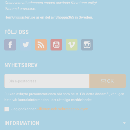
Observera att adressen endast används för returer enligt
överenskommelse.
HemGrossisten.se är en del av
Shoppa365 in Sweden
.
FÖLJ OSS
Facebook
Twitter
RSS
YouTube
Vimeo
Instagram
NYHETSBREV
OK
Du kan avbryta prenumerationen när som helst. För detta ändamål, vänligen
hitta vår kontaktinformation i det rättsliga meddelandet.
Jag godkänner
villkoren och sekretesspolicyen
INFORMATION