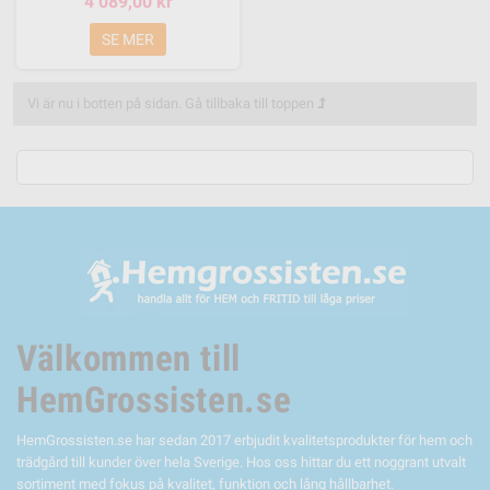
4 089,00 kr
SE MER
Vi är nu i botten på sidan.
Gå tillbaka till toppen
Välkommen till
HemGrossisten.se
HemGrossisten.se har sedan 2017 erbjudit kvalitetsprodukter för hem och
trädgård till kunder över hela Sverige. Hos oss hittar du ett noggrant utvalt
sortiment med fokus på kvalitet, funktion och lång hållbarhet.