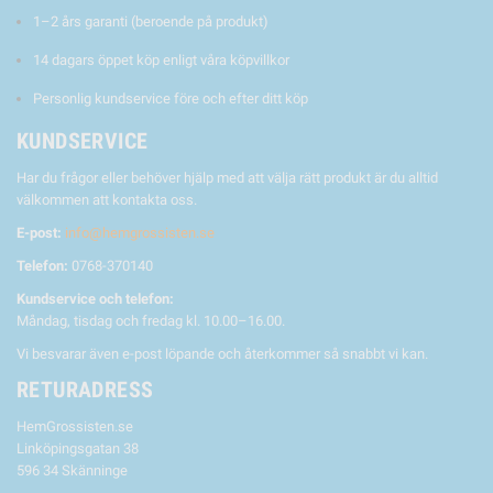
1–2 års garanti (beroende på produkt)
14 dagars öppet köp enligt våra köpvillkor
Personlig kundservice före och efter ditt köp
KUNDSERVICE
Har du frågor eller behöver hjälp med att välja rätt produkt är du alltid
välkommen att kontakta oss.
E-post:
info@hemgrossisten.se
Telefon:
0768-370140
Kundservice och telefon:
Måndag, tisdag och fredag kl. 10.00–16.00.
Vi besvarar även e-post löpande och återkommer så snabbt vi kan.
RETURADRESS
HemGrossisten.se
Linköpingsgatan 38
596 34 Skänninge