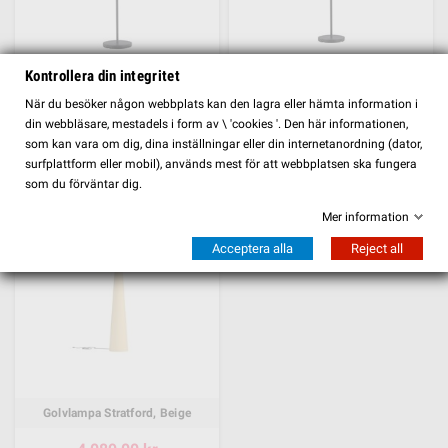
Kontrollera din integritet
Golvlampa Mabis, Svart
Golvlampa Mabis, Brown
FILTER
När du besöker någon webbplats kan den lagra eller hämta information i
2 509,00 kr
3 039,00 kr
din webbläsare, mestadels i form av \ 'cookies '. Den här informationen,
som kan vara om dig, dina inställningar eller din internetanordning (dator,
SE MER
SE MER
surfplattform eller mobil), används mest för att webbplatsen ska fungera
som du förväntar dig.
Mer information
Acceptera alla
Reject all
Golvlampa Stratford, Beige