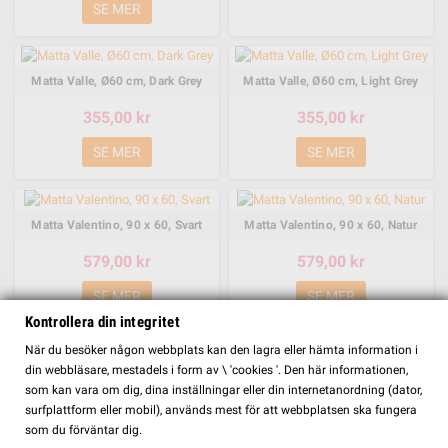
SE MER
Matta Valle, Ø60 cm, Dark Grey
Matta Valle, Ø60 cm, Light Grey
355,00 kr
355,00 kr
SE MER
SE MER
Matta Valentino, 90 x 60, Svart
Matta Valentino, 90 x 60, Natur
579,00 kr
579,00 kr
SE MER
SE MER
Kontrollera din integritet
FILTER
När du besöker någon webbplats kan den lagra eller hämta information i
Matta Sten, 75 x 50, Dark Grey
Matta Todd, 290 x 200, Vit
din webbläsare, mestadels i form av \ 'cookies '. Den här informationen,
som kan vara om dig, dina inställningar eller din internetanordning (dator,
495,00 kr
2 035,00 kr
surfplattform eller mobil), används mest för att webbplatsen ska fungera
som du förväntar dig.
SE MER
SE MER