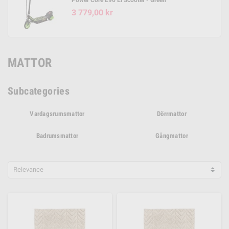
Power Core E90 El Scooter - Green
3 779,00 kr
MATTOR
Subcategories
Vardagsrumsmattor
Dörrmattor
Badrumsmattor
Gångmattor
Relevance