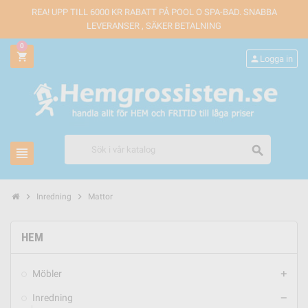
REA! UPP TILL 6000 KR RABATT PÅ POOL O SPA-BAD. SNABBA
LEVERANSER , SÄKER BETALNING
0
shopping_cart
person
Logga in
search
view_headline
chevron_right
chevron_right
Inredning
Mattor
HEM
Möbler
add
Inredning
remove