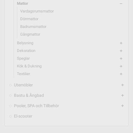
Mattor
remove
Vardagsrumsmattor
Dörrmattor
Badrumsmattor
Gångmattor
Belysning
add
Dekoration
add
Speglar
add
Kök & Dukning
add
Textilier
add
Utemöbler
add
Bastu & Ångbad
add
Pooler, SPA och Tillbehör
add
El-scooter