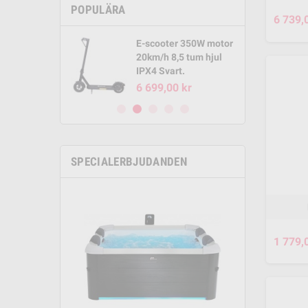
POPULÄRA
6 739,
E-scooter 350W motor
E-Sco
Pool
20km/h 8,5 tum hjul
motor
2m
IPX4 Svart.
hjul I
6 699,00 kr
4 949
SPECIALERBJUDANDEN
1 779,