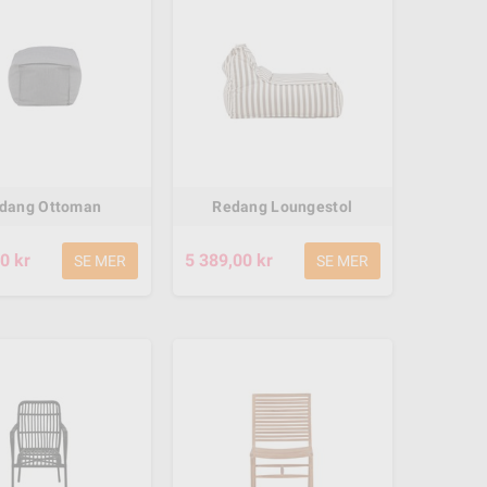
dang Ottoman
Redang Loungestol
0 kr
5 389,00 kr
SE MER
SE MER