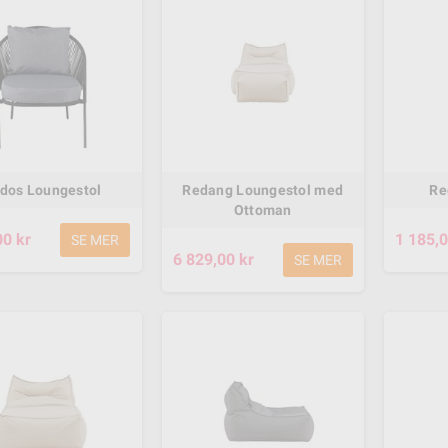
ndos Loungestol
Redang Loungestol med
Re
Ottoman
00 kr
1 185,0
SE MER
6 829,00 kr
SE MER