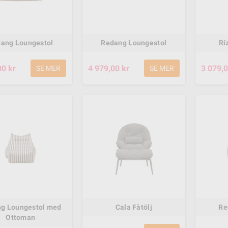
ang Loungestol
Redang Loungestol
Ri
00 kr
4 979,00 kr
3 079,0
SE MER
SE MER
g Loungestol med
Cala Fåtölj
Re
Ottoman