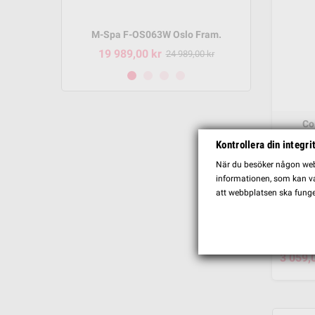
m P-SH069
M-Spa F-OS063W Oslo Fram.
M-Spa 
19 989,00 kr
8 495,
95,00 kr
24 989,00 kr
Co
Kontrollera din integri
3 595,
När du besöker någon webb
informationen, som kan var
att webbplatsen ska funge
3 059,