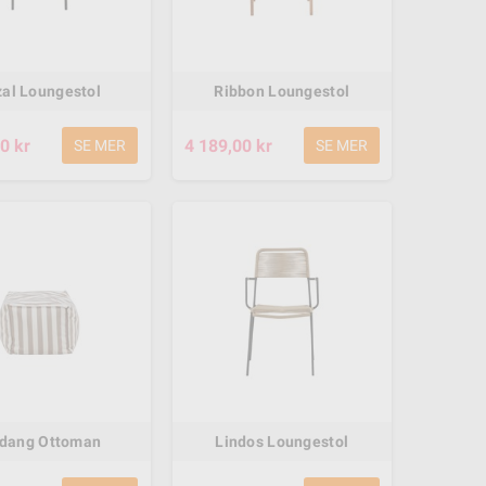
zal Loungestol
Ribbon Loungestol
0 kr
4 189,00 kr
SE MER
SE MER
dang Ottoman
Lindos Loungestol