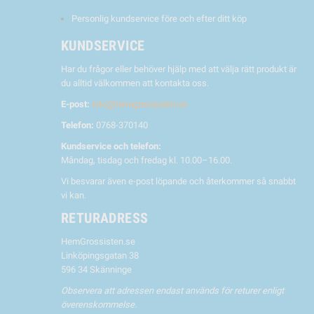
Personlig kundservice före och efter ditt köp
KUNDSERVICE
Har du frågor eller behöver hjälp med att välja rätt produkt är
du alltid välkommen att kontakta oss.
E-post:
info@hemgrossisten.se
Telefon:
0768-370140
Kundservice och telefon:
Måndag, tisdag och fredag kl. 10.00–16.00.
Vi besvarar även e-post löpande och återkommer så snabbt
vi kan.
RETURADRESS
HemGrossisten.se
Linköpingsgatan 38
596 34 Skänninge
Observera att adressen endast används för returer enligt
överenskommelse.