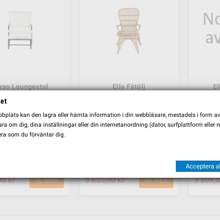
Rimba Urban 6-P
M-Spa Rimba Urban. 8-P
00 kr
10 995,00 kr
11 995,00 kr
13 995,00 kr
rso Loungestol
Ella Fåtölj
El
tet
00 kr
5 449,00 kr
5 359,0
SE MER
SE MER
plats kan den lagra eller hämta information i din webbläsare, mestadels i form av \
a om dig, dina inställningar eller din internetanordning (dator, surfplattform eller
ra som du förväntar dig.
Peter Fåtölj
Amora Lounge Chair
Cal
Acceptera al
00 kr
3 655,00 kr
3 809,0
SE MER
SE MER