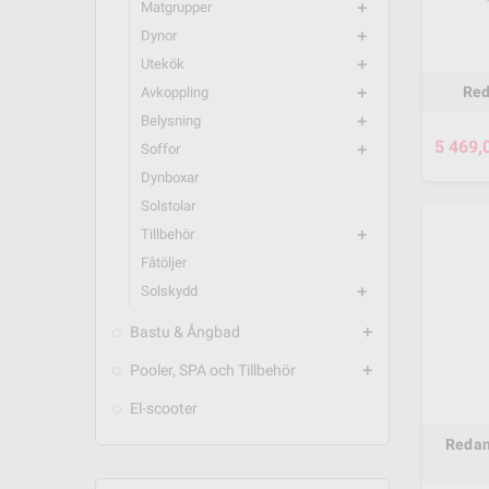
Matgrupper
add
Dynor
add
Utekök
add
Red
Avkoppling
add
Belysning
add
5 469,
Soffor
add
Dynboxar
Solstolar
Tillbehör
add
Fåtöljer
Solskydd
add
Bastu & Ångbad
add
Pooler, SPA och Tillbehör
add
El-scooter
Redan