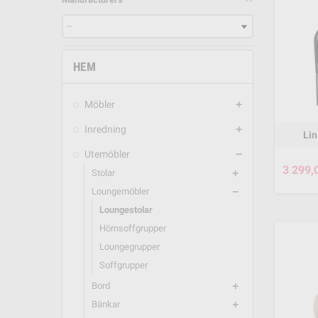
HEM
Möbler
add
Inredning
add
Li
Utemöbler
remove
3 299,
Stolar
add
Loungemöbler
remove
Loungestolar
Hörnsoffgrupper
Loungegrupper
Soffgrupper
Bord
add
Bänkar
add