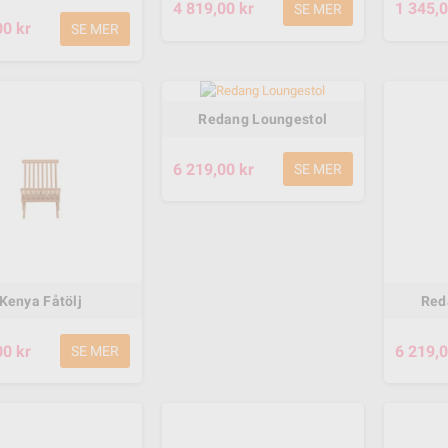
4 819,00 kr
1 345,0
SE MER
00 kr
SE MER
oter 300W
Power Core E90 El
 20km/h 6,5 tum
Scooter - Green
PX4 Svart
3 779,00 kr
Redang Loungestol
,00 kr
6 219,00 kr
SE MER
Kenya Fåtölj
Red
00 kr
6 219,0
SE MER