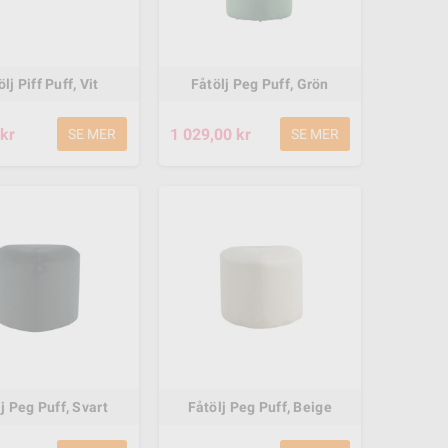
lj Piff Puff, Vit
Fåtölj Peg Puff, Grön
kr
1 029,00 kr
SE MER
SE MER
Power Core E90 El
APX 365 Round Pool
Scooter - Pink
Set 5,49m x 1,32m
j Peg Puff, Svart
Fåtölj Peg Puff, Beige
2 449,00 kr
12 499,00 kr