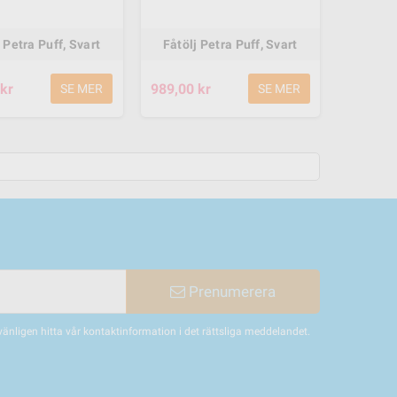
 Petra Puff, Svart
Fåtölj Petra Puff, Svart
kr
989,00 kr
SE MER
SE MER
Prenumerera
nligen hitta vår kontaktinformation i det rättsliga meddelandet.