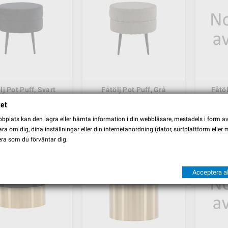
lj Pot Puff, Svart
Fåtölj Pot Puff, Grå
Fåtöl
tet
 kr
869,00 kr
869,00 
SE MER
SE MER
plats kan den lagra eller hämta information i din webbläsare, mestadels i form av \
a om dig, dina inställningar eller din internetanordning (dator, surfplattform eller
ra som du förväntar dig.
Acceptera al