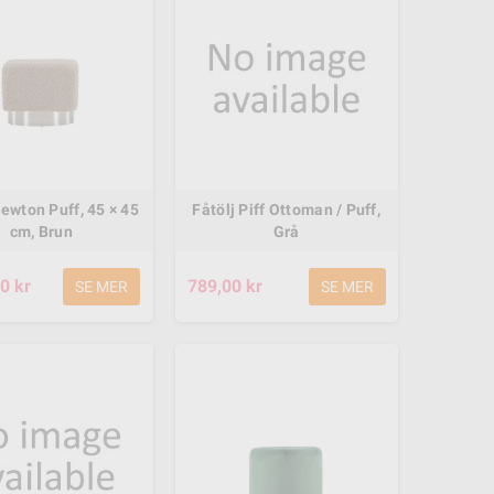
Newton Puff, 45 × 45
Fåtölj Piff Ottoman / Puff,
cm, Brun
Grå
0 kr
789,00 kr
SE MER
SE MER