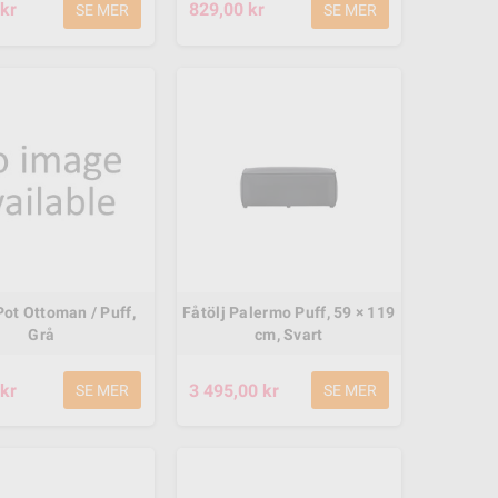
kr
829,00 kr
SE MER
SE MER
Pot Ottoman / Puff,
Fåtölj Palermo Puff, 59 × 119
Grå
cm, Svart
M-Spa Soho Premium P-SH069
M-Spa F-OS063W Oslo Fram
kr
3 495,00 kr
SE MER
SE MER
7 795,00 kr
19 989,00 kr
13 995,00 kr
24 989,00 kr