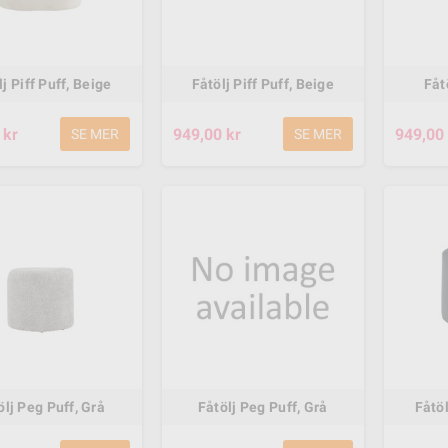
j Piff Puff, Beige
Fåtölj Piff Puff, Beige
Fåtö
 kr
949,00 kr
949,00 
SE MER
SE MER
ter 300W
Power Core E90 El
0km/h 6,5 tum
Scooter - Green
X4 Svart
ölj Peg Puff, Grå
Fåtölj Peg Puff, Grå
Fåtöl
3 779,00 kr
00 kr