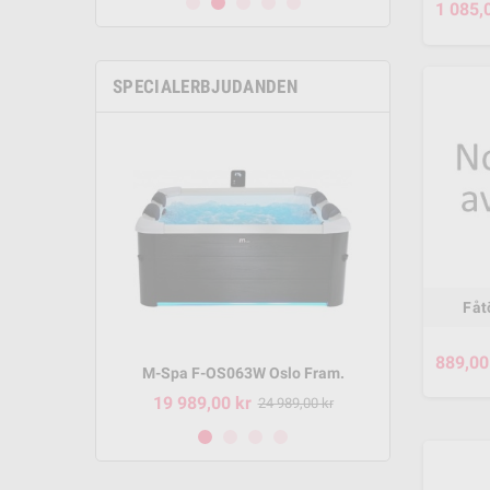
1 085,
SPECIALERBJUDANDEN
Fåt
889,00
m P-SH069
M-Spa F-OS063W Oslo Fram.
M-Spa 
19 989,00 kr
8 495,
95,00 kr
24 989,00 kr