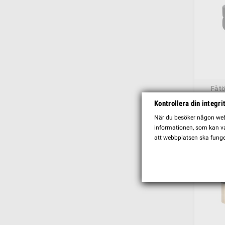
Fåtö
Kontrollera din integri
929,00
När du besöker någon webb
informationen, som kan var
att webbplatsen ska funge