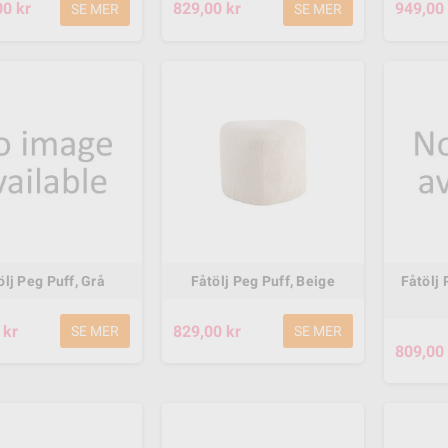
00 kr
829,00 kr
949,00 
SE MER
SE MER
ölj Peg Puff, Grå
Fåtölj Peg Puff, Beige
Fåtölj 
 kr
829,00 kr
SE MER
SE MER
Rimba Urban 6-P
M-Spa Rimba Urban. 8-P
809,00 
00 kr
10 995,00 kr
11 995,00 kr
13 995,00 kr