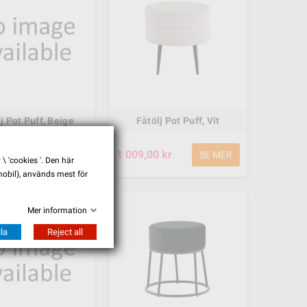
j Pot Puff, Beige
Fåtölj Pot Puff, Vit
kr
1 009,00 kr
SE MER
SE MER
 'cookies '. Den här
 mobil), används mest för
Mer information
la
Reject all