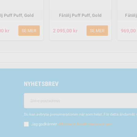
lj Puff Puff, Gold
Fåtölj Puff Puff, Gold
Fåtölj
00 kr
2 095,00 kr
969,00 
SE MER
SE MER
NYHETSBREV
Du kan avbryta prenumerationen när som helst. För detta ändamål, vä
Jag godkänner
villkoren och sekretesspolicyen