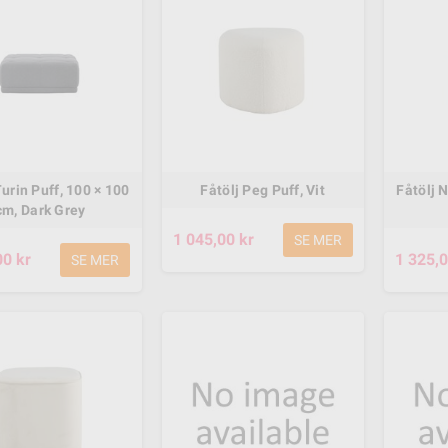
Turin Puff, 100 × 100
Fåtölj Peg Puff, Vit
Fåtölj 
cm, Dark Grey
1 045,00 kr
SE MER
00 kr
1 325,0
SE MER