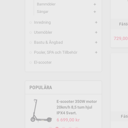
Barnmöbler
add
Sängar
add
Inredning
add
Fåtöl
Utemöbler
add
729,00
Bastu & Ångbad
add
Pooler, SPA och Tillbehör
add
El-scooter
POPULÄRA
E-scooter 350W motor
E-Scoo
ol
20km/h 8,5 tum hjul
motor 2
IPX4 Svart.
hjul IP
Fåt
6 699,00 kr
4 949,