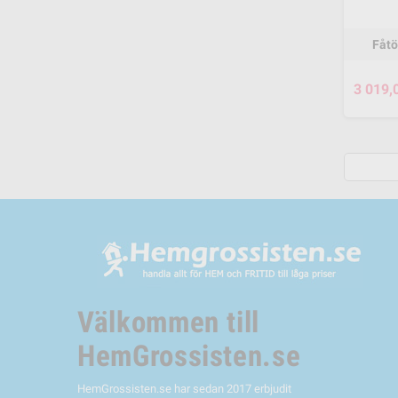
Fåtö
3 019,
Välkommen till
HemGrossisten.se
HemGrossisten.se har sedan 2017 erbjudit