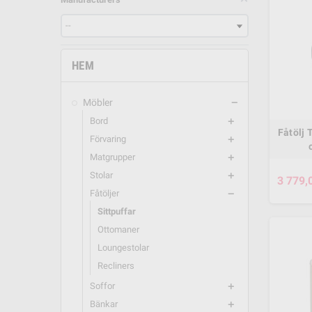
HEM
Möbler
remove
Bord
add
Fåtölj 
Förvaring
add
Matgrupper
add
Stolar
add
3 779,
Fåtöljer
remove
Sittpuffar
Ottomaner
Loungestolar
Recliners
Soffor
add
Bänkar
add