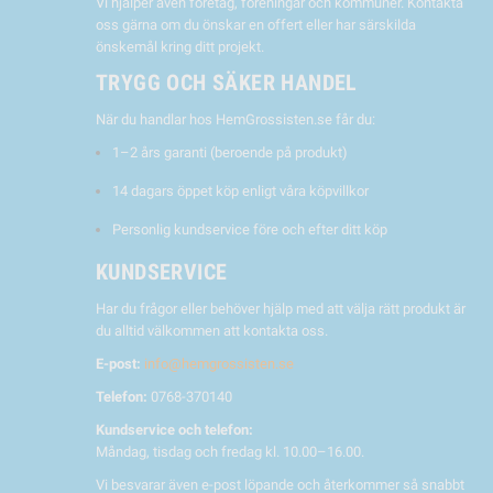
Vi hjälper även företag, föreningar och kommuner. Kontakta
oss gärna om du önskar en offert eller har särskilda
önskemål kring ditt projekt.
TRYGG OCH SÄKER HANDEL
När du handlar hos HemGrossisten.se får du:
1–2 års garanti (beroende på produkt)
14 dagars öppet köp enligt våra köpvillkor
Personlig kundservice före och efter ditt köp
KUNDSERVICE
Har du frågor eller behöver hjälp med att välja rätt produkt är
du alltid välkommen att kontakta oss.
E-post:
info@hemgrossisten.se
Telefon:
0768-370140
Kundservice och telefon:
Måndag, tisdag och fredag kl. 10.00–16.00.
Vi besvarar även e-post löpande och återkommer så snabbt