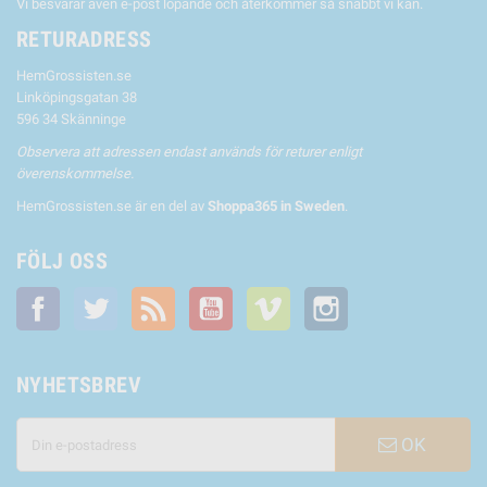
Vi besvarar även e-post löpande och återkommer så snabbt vi kan.
RETURADRESS
HemGrossisten.se
Linköpingsgatan 38
596 34 Skänninge
Observera att adressen endast används för returer enligt
överenskommelse.
HemGrossisten.se är en del av
Shoppa365 in Sweden
.
FÖLJ OSS
Facebook
Twitter
RSS
YouTube
Vimeo
Instagram
NYHETSBREV
OK