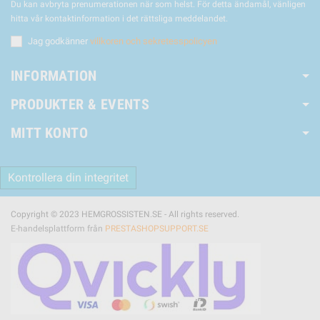
Du kan avbryta prenumerationen när som helst. För detta ändamål, vänligen
hitta vår kontaktinformation i det rättsliga meddelandet.
Jag godkänner
villkoren och sekretesspolicyen
INFORMATION
PRODUKTER & EVENTS
MITT KONTO
Kontrollera din integritet
Copyright © 2023 HEMGROSSISTEN.SE - All rights reserved.
E-handelsplattform från
PRESTASHOPSUPPORT.SE