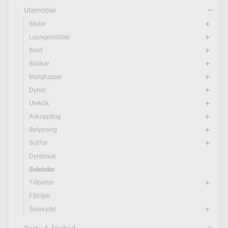
Utemöbler
remove
Stolar
add
Loungemöbler
add
Bord
add
Bänkar
add
Matgrupper
add
Dynor
add
Utekök
add
Avkoppling
add
Belysning
add
Soffor
add
Dynboxar
Solstolar
Tillbehör
add
Fåtöljer
Solskydd
add