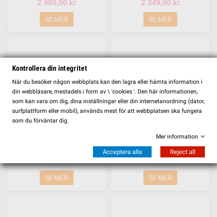
2 989,00 kr
2 349,00 kr
SE MER
SE MER
Kontrollera din integritet
FILTER
När du besöker någon webbplats kan den lagra eller hämta information i
din webbläsare, mestadels i form av \ 'cookies '. Den här informationen,
som kan vara om dig, dina inställningar eller din internetanordning (dator,
surfplattform eller mobil), används mest för att webbplatsen ska fungera
som du förväntar dig.
Mer information
Redang Solsäng
Redang Solsäng
Acceptera alla
Reject all
4 919,00 kr
3 399,00 kr
SE MER
SE MER