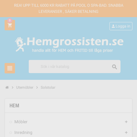
REA! UPP TILL 6000 KR RABATT PÅ POOL O SPA-BAD. SNABBA
LEVERANSER , SÄKER BETALNING
0
shopping_cart
person
Logga in
search
view_headline
chevron_right
chevron_right
Utemöbler
Solstolar
HEM
Möbler
add
Inredning
add