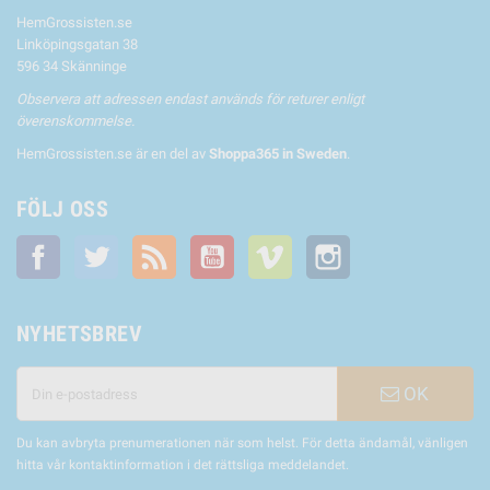
HemGrossisten.se
Linköpingsgatan 38
596 34 Skänninge
Observera att adressen endast används för returer enligt
överenskommelse.
HemGrossisten.se är en del av
Shoppa365 in Sweden
.
FÖLJ OSS
Facebook
Twitter
RSS
YouTube
Vimeo
Instagram
NYHETSBREV
OK
Du kan avbryta prenumerationen när som helst. För detta ändamål, vänligen
hitta vår kontaktinformation i det rättsliga meddelandet.