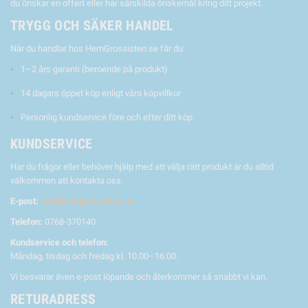
du önskar en offert eller har särskilda önskemål kring ditt projekt.
TRYGG OCH SÄKER HANDEL
När du handlar hos HemGrossisten.se får du:
1–2 års garanti (beroende på produkt)
14 dagars öppet köp enligt våra köpvillkor
Personlig kundservice före och efter ditt köp
KUNDSERVICE
Har du frågor eller behöver hjälp med att välja rätt produkt är du alltid
välkommen att kontakta oss.
E-post:
info@hemgrossisten.se
Telefon:
0768-370140
Kundservice och telefon:
Måndag, tisdag och fredag kl. 10.00–16.00.
Vi besvarar även e-post löpande och återkommer så snabbt vi kan.
RETURADRESS