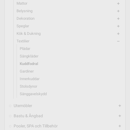
Mattor
add
Belysning
add
Dekoration
add
Speglar
add
Kök & Dukning
add
Textilier
remove
Plädar
Sängkläder
Kuddfodral
Gardiner
Innerkuddar
Stolsdynor
Sänggavelskydd
Utemöbler
add
Bastu & Ångbad
add
Pooler, SPA och Tillbehör
add