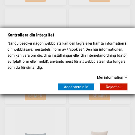
Kontrollera din integritet
FILTER
När du besöker någon webbplats kan den lagra eller hämta information i
din webbläsare, mestadels i form av \ 'cookies '. Den här informationen,
som kan vara om dig, dina inställningar eller din internetanordning (dator,
surfplattform eller mobil), används mest för att webbplatsen ska fungera
som du förväntar dig.
Kuddfodral Ronja, Vit
Kuddfodral Thea, Grå
Mer information
295,00 kr
315,00 kr
Acceptera alla
Reject all
SE MER
SE MER