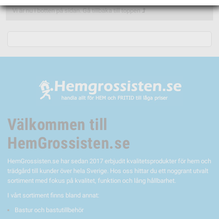
Vi är nu i botten på sidan.
Gå tillbaka till toppen
Välkommen till
HemGrossisten.se
HemGrossisten.se har sedan 2017 erbjudit kvalitetsprodukter för hem och
trädgård till kunder över hela Sverige. Hos oss hittar du ett noggrant utvalt
sortiment med fokus på kvalitet, funktion och lång hållbarhet.
I vårt sortiment finns bland annat:
Bastur och bastutillbehör