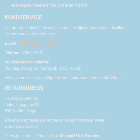
Personlig kundservice före och efter ditt köp
KUNDSERVICE
Har du frågor eller behöver hjälp med att välja rätt produkt är du alltid
välkommen att kontakta oss.
E-post:
info@hemgrossisten.se
Telefon:
0768-370140
Kundservice och telefon:
Måndag, tisdag och fredag kl. 10.00–16.00.
Vi besvarar även e-post löpande och återkommer så snabbt vi kan.
RETURADRESS
HemGrossisten.se
Linköpingsgatan 38
596 34 Skänninge
Observera att adressen endast används för returer enligt
överenskommelse.
HemGrossisten.se är en del av
Shoppa365 in Sweden
.