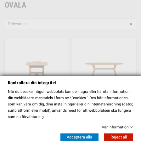
OVALA
Relevance
Kontrollera din integritet
FILTER
När du besöker någon webbplats kan den lagra eller hämta information i
din webbläsare, mestadels i form av \ 'cookies '. Den här informationen,
som kan vara om dig, dina inställningar eller din internetanordning (dator,
Ovalt matbord Kenya, 180 × 120 cm, Natur
Ovalt matbord Kenya, 200 × 100 cm, Natur
surfplattform eller mobil), används mest för att webbplatsen ska fungera
som du förväntar dig.
8 869,00 kr
11 495,00 kr
Mer information
SE MER
SE MER
Acceptera alla
Reject all