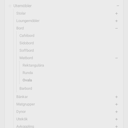
Utemöbler
remove
Stolar
add
Loungemöbler
add
Bord
remove
Cafébord
Sidobord
Soffbord
Matbord
remove
Rektangulära
Runda
Ovala
Barbord
Bänkar
add
Matgrupper
add
Dynor
add
Utekök
add
Avkoppling
add