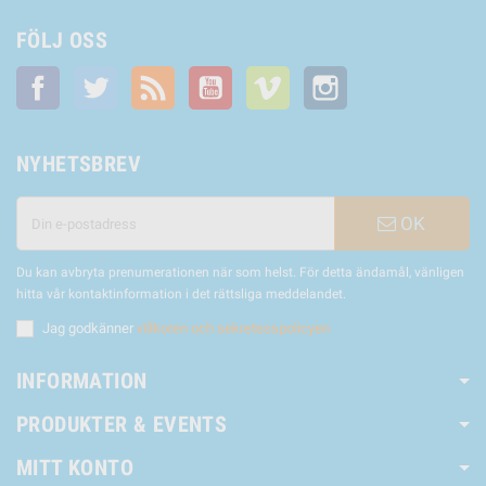
FÖLJ OSS
Facebook
Twitter
RSS
YouTube
Vimeo
Instagram
NYHETSBREV
OK
Du kan avbryta prenumerationen när som helst. För detta ändamål, vänligen
hitta vår kontaktinformation i det rättsliga meddelandet.
Jag godkänner
villkoren och sekretesspolicyen
INFORMATION
PRODUKTER & EVENTS
MITT KONTO