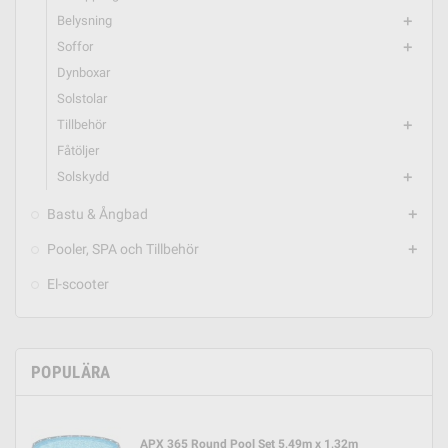
Belysning
add
Soffor
add
Dynboxar
Solstolar
Tillbehör
add
Fåtöljer
Solskydd
add
Bastu & Ångbad
add
Pooler, SPA och Tillbehör
add
El-scooter
POPULÄRA
APX 365 Round Pool Set 5,49m x 1,32m