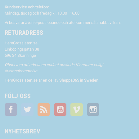
Kundservice och telefon:
Måndag, tisdag och fredag kl. 10.00–16.00.
Vi besvarar även e-post löpande och återkommer så snabbt vi kan.
RETURADRESS
HemGrossisten.se
Linköpingsgatan 38
596 34 Skänninge
Observera att adressen endast används för returer enligt
överenskommelse.
HemGrossisten.se är en del av
Shoppa365 in Sweden
.
FÖLJ OSS
Facebook
Twitter
RSS
YouTube
Vimeo
Instagram
NYHETSBREV