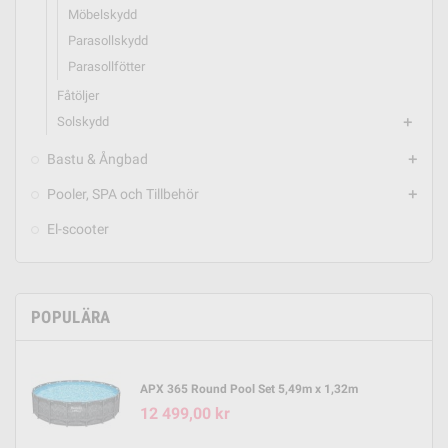
Möbelskydd
Parasollskydd
Parasollfötter
Fåtöljer
Solskydd
add
Bastu & Ångbad
add
Pooler, SPA och Tillbehör
add
El-scooter
POPULÄRA
APX 365 Round Pool Set 5,49m x 1,32m
12 499,00 kr