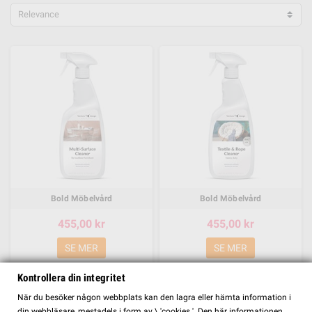
Relevance
Bold Möbelvård
Bold Möbelvård
455,00 kr
455,00 kr
SE MER
SE MER
Kontrollera din integritet
FILTER
När du besöker någon webbplats kan den lagra eller hämta information i
din webbläsare, mestadels i form av \ 'cookies '. Den här informationen,