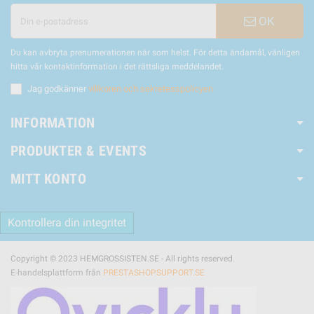
OK
Du kan avbryta prenumerationen när som helst. För detta ändamål, vänligen
hitta vår kontaktinformation i det rättsliga meddelandet.
Jag godkänner
villkoren och sekretesspolicyen
INFORMATION
PRODUKTER & EVENTS
MITT KONTO
Kontrollera din integritet
Copyright © 2023 HEMGROSSISTEN.SE - All rights reserved.
E-handelsplattform från
PRESTASHOPSUPPORT.SE