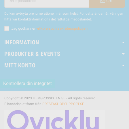
OK
Du kan avbryta prenumerationen när som helst. För detta ändamål, vänligen
hitta vår kontaktinformation i det rättsliga meddelandet.
Jag godkänner
villkoren och sekretesspolicyen
INFORMATION
PRODUKTER & EVENTS
MITT KONTO
Kontrollera din integritet
Copyright © 2023 HEMGROSSISTEN.SE - All rights reserved.
E-handelsplattform från
PRESTASHOPSUPPORT.SE