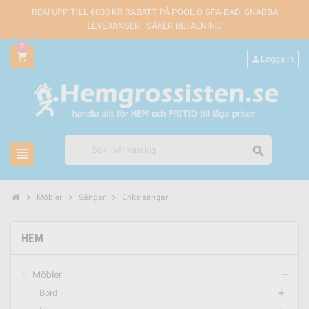
REA! UPP TILL 6000 KR RABATT PÅ POOL O SPA-BAD. SNABBA
LEVERANSER , SÄKER BETALNING
0
shopping_cart
person
Logga in
search
view_headline
chevron_right
chevron_right
chevron_right
Möbler
Sängar
Enkelsängar
HEM
Möbler
remove
Bord
add