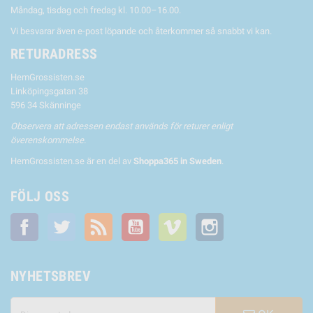
Måndag, tisdag och fredag kl. 10.00–16.00.
Vi besvarar även e-post löpande och återkommer så snabbt vi kan.
RETURADRESS
HemGrossisten.se
Linköpingsgatan 38
596 34 Skänninge
Observera att adressen endast används för returer enligt
överenskommelse.
HemGrossisten.se är en del av
Shoppa365 in Sweden
.
FÖLJ OSS
Facebook
Twitter
RSS
YouTube
Vimeo
Instagram
NYHETSBREV