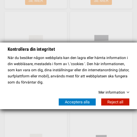
SE MER
SE MER
Kontrollera din integritet
FILTER
När du besöker någon webbplats kan den lagra eller hämta information i
din webbläsare, mestadels i form av \ 'cookies '. Den här informationen,
som kan vara om dig, dina inställningar eller din internetanordning (dator,
surfplattform eller mobil), används mest för att webbplatsen ska fungera
Säng Toledo
Säng Toledo
som du förväntar dig.
19 235,00 kr
19 235,00 kr
Mer information
SE MER
SE MER
Acceptera alla
Reject all