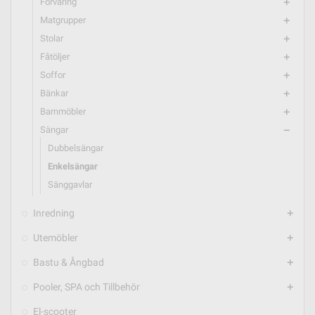
Förvaring
add
Matgrupper
add
Stolar
add
Fåtöljer
add
Soffor
add
Bänkar
add
Barnmöbler
add
Sängar
remove
Dubbelsängar
Enkelsängar
Sänggavlar
Inredning
add
Utemöbler
add
Bastu & Ångbad
add
Pooler, SPA och Tillbehör
add
El-scooter