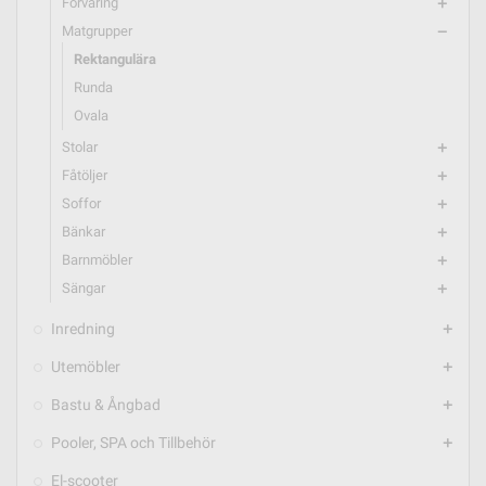
Förvaring
add
Matgrupper
remove
Rektangulära
Runda
Ovala
Stolar
add
Fåtöljer
add
Soffor
add
Bänkar
add
Barnmöbler
add
Sängar
add
Inredning
add
Utemöbler
add
Bastu & Ångbad
add
Pooler, SPA och Tillbehör
add
El-scooter