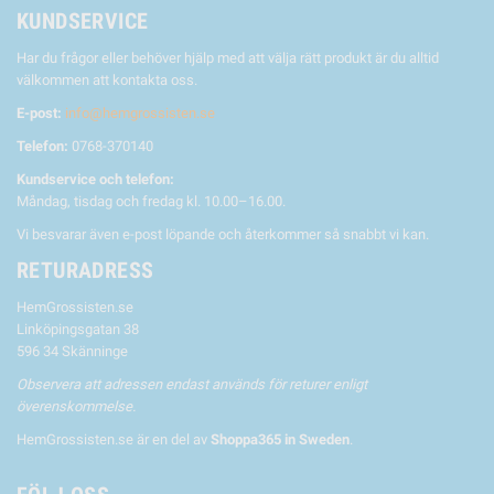
KUNDSERVICE
Har du frågor eller behöver hjälp med att välja rätt produkt är du alltid
välkommen att kontakta oss.
E-post:
info@hemgrossisten.se
Telefon:
0768-370140
Kundservice och telefon:
Måndag, tisdag och fredag kl. 10.00–16.00.
Vi besvarar även e-post löpande och återkommer så snabbt vi kan.
RETURADRESS
HemGrossisten.se
Linköpingsgatan 38
596 34 Skänninge
Observera att adressen endast används för returer enligt
överenskommelse.
HemGrossisten.se är en del av
Shoppa365 in Sweden
.