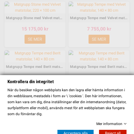
Matgrupp Stone med Velvet matstolar, 220 × 100 cm
Matgrupp Tempe med Velvet matstolar, 140 × 80 cm
15 175,00 kr
7 755,00 kr
SE MER
SE MER
Matgrupp Tempe med Berit matstolar, 140 × 80 cm
Matgrupp Tempe med Berit matstolar, 140 × 80 cm
9 419,00 kr
9 175,00 kr
Kontrollera din integritet
SE MER
SE MER
FILTER
När du besöker någon webbplats kan den lagra eller hämta information i
din webbläsare, mestadels i form av \ 'cookies '. Den här informationen,
som kan vara om dig, dina inställningar eller din internetanordning (dator,
surfplattform eller mobil), används mest för att webbplatsen ska fungera
som du förväntar dig.
Matgrupp Tempe med Kenth matstolar, 140 × 80 cm
Matgrupp Tempe med Polar matstolar, 140 × 80 cm
Mer information
8 939,00 kr
6 725,00 kr
Acceptera alla
Reject all