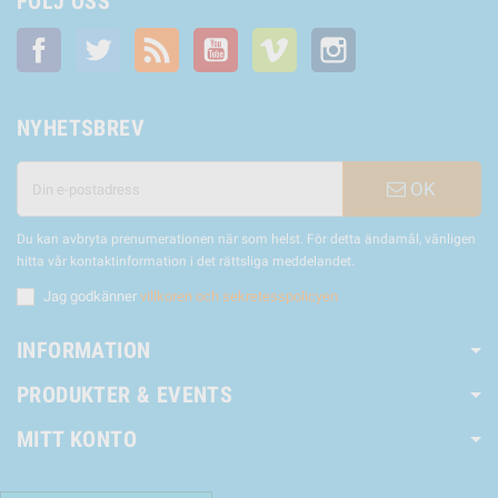
FÖLJ OSS
Facebook
Twitter
RSS
YouTube
Vimeo
Instagram
NYHETSBREV
OK
Du kan avbryta prenumerationen när som helst. För detta ändamål, vänligen
hitta vår kontaktinformation i det rättsliga meddelandet.
Jag godkänner
villkoren och sekretesspolicyen
INFORMATION
PRODUKTER & EVENTS
MITT KONTO