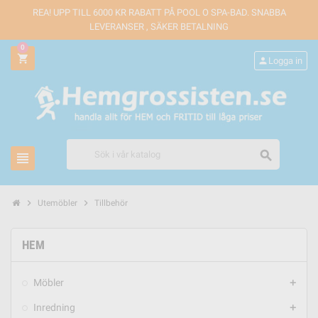
REA! UPP TILL 6000 KR RABATT PÅ POOL O SPA-BAD. SNABBA
LEVERANSER , SÄKER BETALNING
0
shopping_cart
person
Logga in
search
view_headline
chevron_right
chevron_right
Utemöbler
Tillbehör
HEM
Möbler
add
Inredning
add