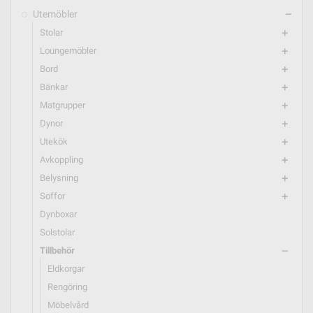
Utemöbler
remove
Stolar
add
Loungemöbler
add
Bord
add
Bänkar
add
Matgrupper
add
Dynor
add
Utekök
add
Avkoppling
add
Belysning
add
Soffor
add
Dynboxar
Solstolar
Tillbehör
remove
Eldkorgar
Rengöring
Möbelvård