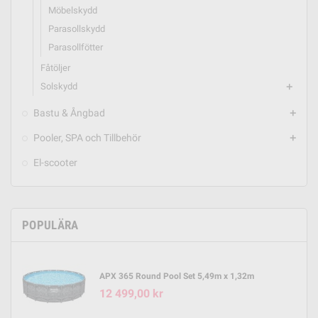
Möbelskydd
Parasollskydd
Parasollfötter
Fåtöljer
Solskydd
add
Bastu & Ångbad
add
Pooler, SPA och Tillbehör
add
El-scooter
POPULÄRA
APX 365 Round Pool Set 5,49m x 1,32m
12 499,00 kr