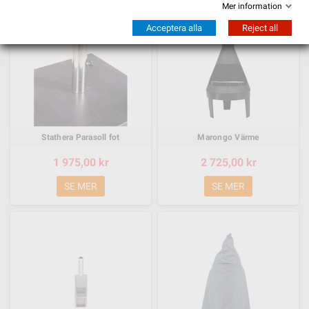
Mer information
Acceptera alla
Reject all
Stathera Parasoll fot
Marongo Värme
1 975,00 kr
2 725,00 kr
SE MER
SE MER