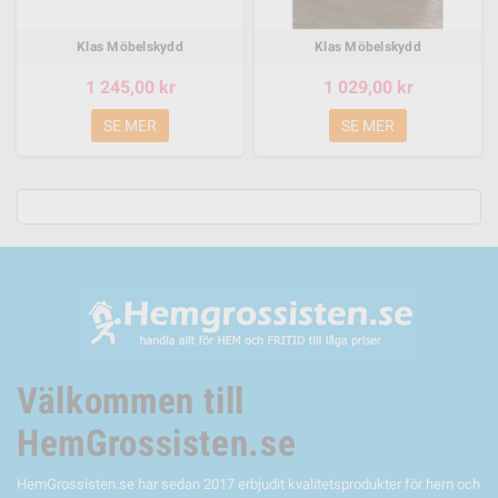
Klas Möbelskydd
Klas Möbelskydd
1 245,00 kr
1 029,00 kr
SE MER
SE MER
Välkommen till
HemGrossisten.se
HemGrossisten.se har sedan 2017 erbjudit kvalitetsprodukter för hem och