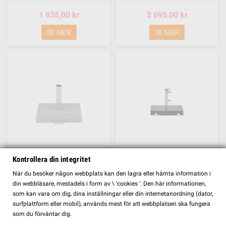
1 935,00 kr
2 095,00 kr
SE MER
SE MER
Kontrollera din integritet
Stathera Parasoll fot
Stathera Parasoll fot
FILTER
När du besöker någon webbplats kan den lagra eller hämta information i
1 915,00 kr
2 179,00 kr
din webbläsare, mestadels i form av \ 'cookies '. Den här informationen,
som kan vara om dig, dina inställningar eller din internetanordning (dator,
SE MER
SE MER
surfplattform eller mobil), används mest för att webbplatsen ska fungera
som du förväntar dig.