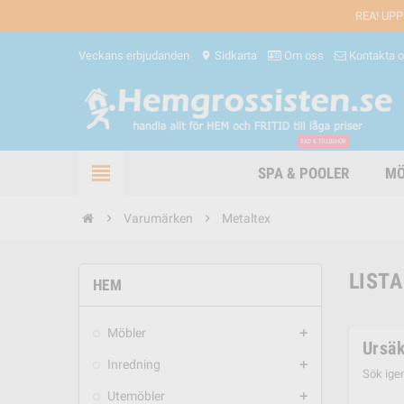
REA! UPP
Veckans erbjudanden
Sidkarta
Om oss
Kontakta 
location_on
BAD & TILLBEHÖR
view_headline
SPA & POOLER
MÖ
chevron_right
Varumärken
chevron_right
Metaltex
LISTA
HEM
Möbler
add
Ursäk
Inredning
add
Sök ige
Utemöbler
add