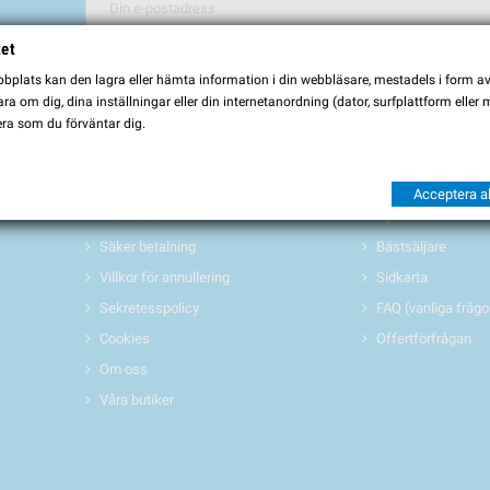
tet
Du kan avbryta prenumerationen när som helst. För detta ändamål, vä
plats kan den lagra eller hämta information i din webbläsare, mestadels i form av \
Jag godkänner
villkoren och sekretesspolicyen
a om dig, dina inställningar eller din internetanordning (dator, surfplattform eller
ra som du förväntar dig.
INFORMATION
PRODUKTER 
Köpvillkor
Erbjudanden/REA
Acceptera al
Frakt & Leverans
Nyheter
Säker betalning
Bästsäljare
Villkor för annullering
Sidkarta
Sekretesspolicy
FAQ (vanliga frågo
Cookies
Offertförfrågan
Om oss
Våra butiker