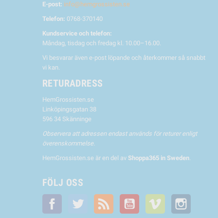
E-post:
info@hemgrossisten.se
Telefon:
0768-370140
Kundservice och telefon:
Måndag, tisdag och fredag kl. 10.00–16.00.
Vi besvarar även e-post löpande och återkommer så snabbt
vi kan.
RETURADRESS
HemGrossisten.se
Linköpingsgatan 38
596 34 Skänninge
Observera att adressen endast används för returer enligt
överenskommelse.
HemGrossisten.se är en del av
Shoppa365 in Sweden
.
FÖLJ OSS
Facebook
Twitter
RSS
YouTube
Vimeo
Instagra