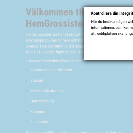
Välkommen till
Kontrollera din integri
HemGrossisten.se
När du besöker någon webb
informationen, som kan var
att webbplatsen ska funge
HemGrossisten.se har sedan 2017 erbjudit
kvalitetsprodukter för hem och trädgård till kunder över hela
Sverige. Hos oss hittar du ett noggrant utvalt sortiment med
fokus på kvalitet, funktion och lång hållbarhet.
I vårt sortiment finns bland annat:
Bastur och bastutillbehör
Spabad
Möbler och utemöbler
Heminredning
Kaminer
El-scootrar
Samtliga produkter vi erbjuder är testade och godkända för