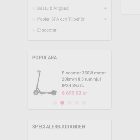
Bastu & Ångbad
add
Pooler, SPA och Tillbehör
add
El-scooter
POPULÄRA
E-scooter 350W motor
Round Pool
20km/h 8,5 tum hjul
m x 1,32m
IPX4 Svart.
00 kr
6 699,00 kr
SPECIALERBJUDANDEN