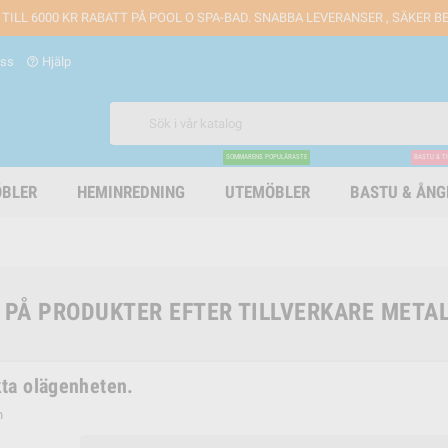
 TILL 6000 KR RABATT PÅ POOL O SPA-BAD. SNABBA LEVERANSER , SÄKER 
oss
Hjälp
help_outline
SOMMARENS POPULÄRASTE
BASTU & T
BLER
HEMINREDNING
UTEMÖBLER
BASTU & ÅN
 PÅ PRODUKTER EFTER TILLVERKARE META
ta olägenheten.
n