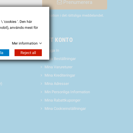
Prenumerera
nligen hitta vår kontaktinformation i det rättsliga meddelandet.
 'cookies '. Den här
 mobil), används mest för
& EVENTS
MITT KONTO
Mer information
Logga In
la
Reject all
Mina Beställningar
Mina Varureturer
Mina Krediteringar
r)
Mina Adresser
Min Personliga Information
Mina Rabattkuponger
Mina Cookieinställningar