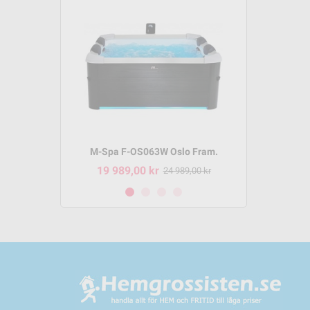
m P-SH069
M-Spa F-OS063W Oslo Fram.
M-Spa 
19 989,00 kr
8 495,
95,00 kr
24 989,00 kr