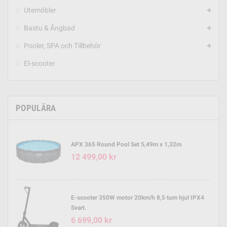
Utemöbler
add
Bastu & Ångbad
add
Pooler, SPA och Tillbehör
add
El-scooter
POPULÄRA
APX 365 Round Pool Set 5,49m x 1,32m
12 499,00 kr
E-scooter 350W motor 20km/h 8,5 tum hjul IPX4
Svart.
6 699,00 kr