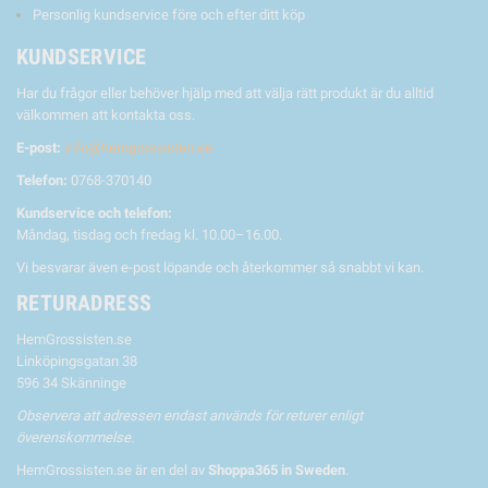
Personlig kundservice före och efter ditt köp
KUNDSERVICE
Har du frågor eller behöver hjälp med att välja rätt produkt är du alltid
välkommen att kontakta oss.
E-post:
info@hemgrossisten.se
Telefon:
0768-370140
Kundservice och telefon:
Måndag, tisdag och fredag kl. 10.00–16.00.
Vi besvarar även e-post löpande och återkommer så snabbt vi kan.
RETURADRESS
HemGrossisten.se
Linköpingsgatan 38
596 34 Skänninge
Observera att adressen endast används för returer enligt
överenskommelse.
HemGrossisten.se är en del av
Shoppa365 in Sweden
.