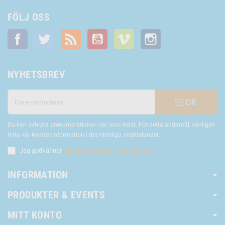
FÖLJ OSS
Facebook
Twitter
RSS
YouTube
Vimeo
Instagram
NYHETSBREV
OK
Du kan avbryta prenumerationen när som helst. För detta ändamål, vänligen
hitta vår kontaktinformation i det rättsliga meddelandet.
Jag godkänner
villkoren och sekretesspolicyen
INFORMATION
PRODUKTER & EVENTS
MITT KONTO