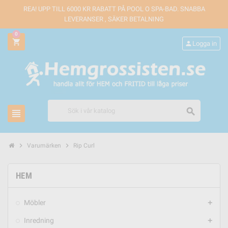
REA! UPP TILL 6000 KR RABATT PÅ POOL O SPA-BAD. SNABBA
LEVERANSER , SÄKER BETALNING
0
shopping_cart
person
Logga in
search
view_headline
chevron_right
chevron_right
Varumärken
Rip Curl
HEM
Möbler
add
Inredning
add