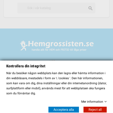
search
Välkommen till
Kontrollera din integritet
HemGrossisten.se
När du besöker någon webbplats kan den lagra eller hämta information i
din webbläsare, mestadels i form av \ 'cookies '. Den här informationen,
HemGrossisten.se har sedan 2017 erbjudit kvalitetsprodukter för hem och
som kan vara om dig, dina inställningar eller din internetanordning (dator,
trädgård till kunder över hela Sverige. Hos oss hittar du ett noggrant utvalt
surfplattform eller mobil), används mest för att webbplatsen ska fungera
sortiment med fokus på kvalitet, funktion och lång hållbarhet.
som du förväntar dig.
I vårt sortiment finns bland annat:
Mer information
Bastur och bastutillbehör
Acceptera alla
Reject all