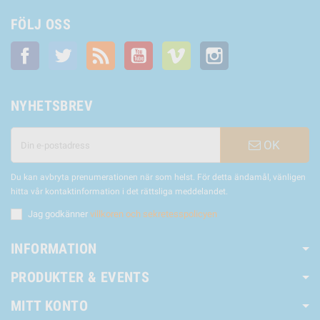
FÖLJ OSS
Facebook
Twitter
RSS
YouTube
Vimeo
Instagram
NYHETSBREV
OK
Du kan avbryta prenumerationen när som helst. För detta ändamål, vänligen
hitta vår kontaktinformation i det rättsliga meddelandet.
Jag godkänner
villkoren och sekretesspolicyen
INFORMATION
PRODUKTER & EVENTS
MITT KONTO