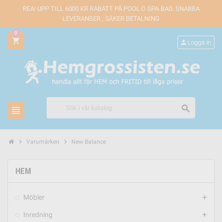
REA! UPP TILL 6000 KR RABATT PÅ POOL O SPA-BAD. SNABBA
LEVERANSER , SÄKER BETALNING
0
shopping_cart
person
Logga in
search
view_headline
chevron_right
chevron_right
Varumärken
New Balance
HEM
Möbler
add
Inredning
add