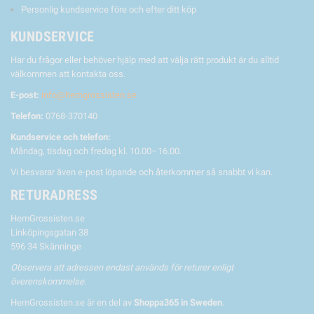
Personlig kundservice före och efter ditt köp
KUNDSERVICE
Har du frågor eller behöver hjälp med att välja rätt produkt är du alltid
välkommen att kontakta oss.
E-post:
info@hemgrossisten.se
Telefon:
0768-370140
Kundservice och telefon:
Måndag, tisdag och fredag kl. 10.00–16.00.
Vi besvarar även e-post löpande och återkommer så snabbt vi kan.
RETURADRESS
HemGrossisten.se
Linköpingsgatan 38
596 34 Skänninge
Observera att adressen endast används för returer enligt
överenskommelse.
HemGrossisten.se är en del av
Shoppa365 in Sweden
.