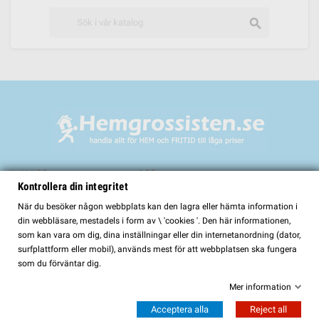
search
Välkommen till
Kontrollera din integritet
HemGrossisten.se
När du besöker någon webbplats kan den lagra eller hämta information i
din webbläsare, mestadels i form av \ 'cookies '. Den här informationen,
HemGrossisten.se har sedan 2017 erbjudit kvalitetsprodukter för hem och
som kan vara om dig, dina inställningar eller din internetanordning (dator,
trädgård till kunder över hela Sverige. Hos oss hittar du ett noggrant utvalt
surfplattform eller mobil), används mest för att webbplatsen ska fungera
sortiment med fokus på kvalitet, funktion och lång hållbarhet.
som du förväntar dig.
I vårt sortiment finns bland annat:
Mer information
Bastur och bastutillbehör
Acceptera alla
Reject all