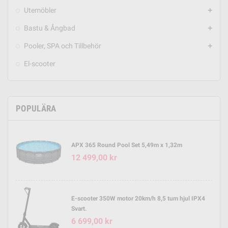
Utemöbler
add
Bastu & Ångbad
add
Pooler, SPA och Tillbehör
add
El-scooter
POPULÄRA
APX 365 Round Pool Set 5,49m x 1,32m
12 499,00 kr
E-scooter 350W motor 20km/h 8,5 tum hjul IPX4
Svart.
6 699,00 kr