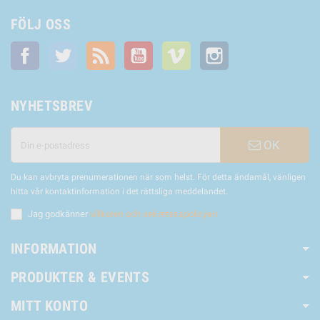
FÖLJ OSS
Facebook
Twitter
RSS
YouTube
Vimeo
Instagram
NYHETSBREV
OK
Du kan avbryta prenumerationen när som helst. För detta ändamål, vänligen
hitta vår kontaktinformation i det rättsliga meddelandet.
Jag godkänner
villkoren och sekretesspolicyen
INFORMATION
PRODUKTER & EVENTS
MITT KONTO