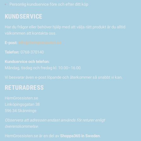
Personlig kundservice före och efter ditt köp
KUNDSERVICE
Har du frågor eller behöver hjälp med att välja rätt produkt är du alltid
välkommen att kontakta oss.
E-post:
info@hemgrossisten.se
Telefon:
0768-370140
Kundservice och telefon:
Måndag, tisdag och fredag kl. 10.00–16.00.
Vi besvarar även e-post löpande och återkommer så snabbt vi kan.
RETURADRESS
HemGrossisten.se
Linköpingsgatan 38
596 34 Skänninge
Observera att adressen endast används för returer enligt
överenskommelse.
HemGrossisten.se är en del av
Shoppa365 in Sweden
.