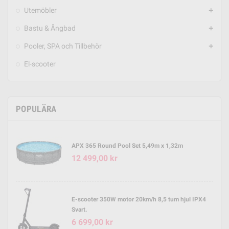
Utemöbler
add
Bastu & Ångbad
add
Pooler, SPA och Tillbehör
add
El-scooter
POPULÄRA
APX 365 Round Pool Set 5,49m x 1,32m
12 499,00 kr
E-scooter 350W motor 20km/h 8,5 tum hjul IPX4
Svart.
6 699,00 kr