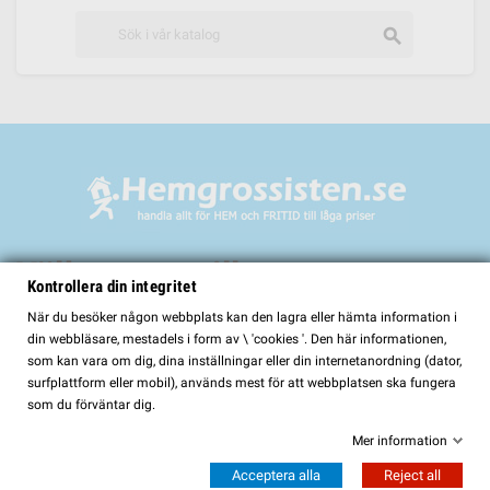
search
Välkommen till
Kontrollera din integritet
HemGrossisten.se
När du besöker någon webbplats kan den lagra eller hämta information i
din webbläsare, mestadels i form av \ 'cookies '. Den här informationen,
HemGrossisten.se har sedan 2017 erbjudit kvalitetsprodukter för hem och
som kan vara om dig, dina inställningar eller din internetanordning (dator,
trädgård till kunder över hela Sverige. Hos oss hittar du ett noggrant utvalt
surfplattform eller mobil), används mest för att webbplatsen ska fungera
sortiment med fokus på kvalitet, funktion och lång hållbarhet.
som du förväntar dig.
I vårt sortiment finns bland annat:
Mer information
Bastur och bastutillbehör
Acceptera alla
Reject all