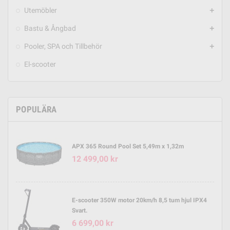
Utemöbler
add
Bastu & Ångbad
add
Pooler, SPA och Tillbehör
add
El-scooter
POPULÄRA
APX 365 Round Pool Set 5,49m x 1,32m
12 499,00 kr
E-scooter 350W motor 20km/h 8,5 tum hjul IPX4
Svart.
6 699,00 kr