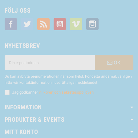
FÖLJ OSS
Facebook
Twitter
RSS
YouTube
Vimeo
Instagram
NYHETSBREV
OK
Du kan avbryta prenumerationen när som helst. För detta ändamål, vänligen
hitta vår kontaktinformation i det rättsliga meddelandet.
Jag godkänner
villkoren och sekretesspolicyen
INFORMATION
PRODUKTER & EVENTS
MITT KONTO