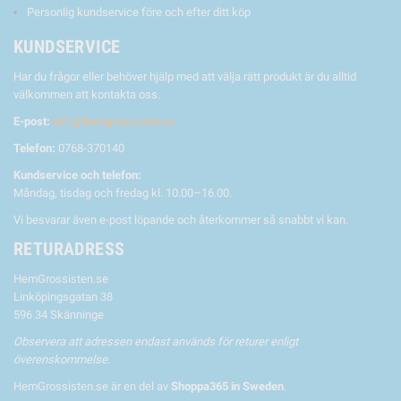
Personlig kundservice före och efter ditt köp
KUNDSERVICE
Har du frågor eller behöver hjälp med att välja rätt produkt är du alltid
välkommen att kontakta oss.
E-post:
info@hemgrossisten.se
Telefon:
0768-370140
Kundservice och telefon:
Måndag, tisdag och fredag kl. 10.00–16.00.
Vi besvarar även e-post löpande och återkommer så snabbt vi kan.
RETURADRESS
HemGrossisten.se
Linköpingsgatan 38
596 34 Skänninge
Observera att adressen endast används för returer enligt
överenskommelse.
HemGrossisten.se är en del av
Shoppa365 in Sweden
.