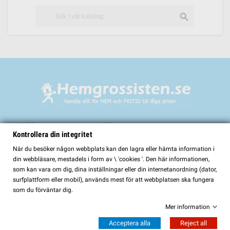
search
Välkommen till
Kontrollera din integritet
HemGrossisten.se
När du besöker någon webbplats kan den lagra eller hämta information i
din webbläsare, mestadels i form av \ 'cookies '. Den här informationen,
HemGrossisten.se har sedan 2017 erbjudit kvalitetsprodukter för hem och
som kan vara om dig, dina inställningar eller din internetanordning (dator,
trädgård till kunder över hela Sverige. Hos oss hittar du ett noggrant utvalt
surfplattform eller mobil), används mest för att webbplatsen ska fungera
sortiment med fokus på kvalitet, funktion och lång hållbarhet.
som du förväntar dig.
I vårt sortiment finns bland annat:
Mer information
Bastur och bastutillbehör
Acceptera alla
Reject all