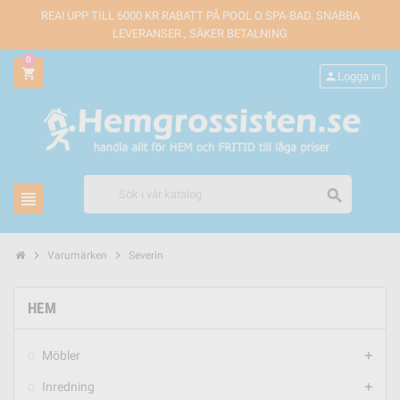
REA! UPP TILL 6000 KR RABATT PÅ POOL O SPA-BAD. SNABBA
LEVERANSER , SÄKER BETALNING
0
shopping_cart
person
Logga in
search
view_headline
chevron_right
chevron_right
Varumärken
Severin
HEM
Möbler
add
Inredning
add