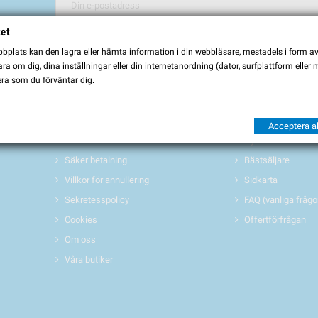
tet
Du kan avbryta prenumerationen när som helst. För detta ändamål, vä
plats kan den lagra eller hämta information i din webbläsare, mestadels i form av \
Jag godkänner
villkoren och sekretesspolicyen
a om dig, dina inställningar eller din internetanordning (dator, surfplattform eller
ra som du förväntar dig.
INFORMATION
PRODUKTER 
Köpvillkor
Erbjudanden/REA
Acceptera al
Frakt & Leverans
Nyheter
Säker betalning
Bästsäljare
Villkor för annullering
Sidkarta
Sekretesspolicy
FAQ (vanliga frågo
Cookies
Offertförfrågan
Om oss
Våra butiker