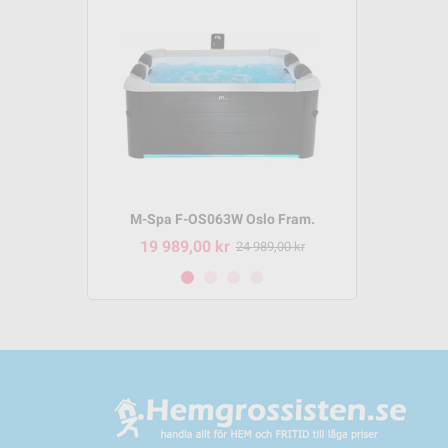
m P-SH069
M-Spa F-OS063W Oslo Fram.
M-Spa 
19 989,00 kr
8 495,
95,00 kr
24 989,00 kr