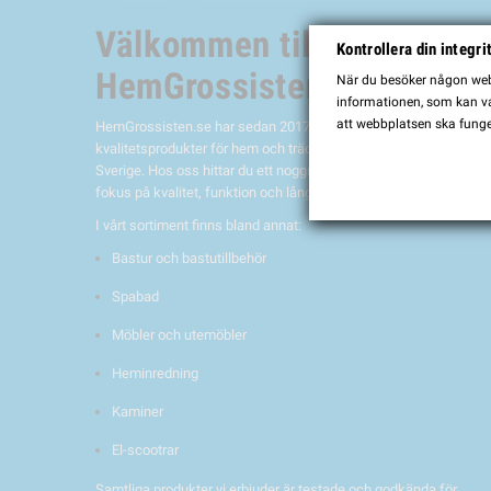
Välkommen till
Kontrollera din integri
HemGrossisten.se
När du besöker någon webb
informationen, som kan var
att webbplatsen ska funge
HemGrossisten.se har sedan 2017 erbjudit
kvalitetsprodukter för hem och trädgård till kunder över hela
Sverige. Hos oss hittar du ett noggrant utvalt sortiment med
fokus på kvalitet, funktion och lång hållbarhet.
I vårt sortiment finns bland annat:
Bastur och bastutillbehör
Spabad
Möbler och utemöbler
Heminredning
Kaminer
El-scootrar
Samtliga produkter vi erbjuder är testade och godkända för