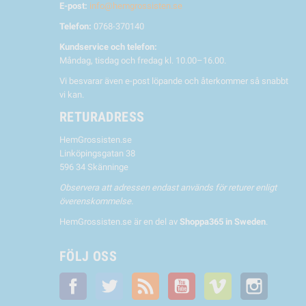
E-post:
info@hemgrossisten.se
Telefon:
0768-370140
Kundservice och telefon:
Måndag, tisdag och fredag kl. 10.00–16.00.
Vi besvarar även e-post löpande och återkommer så snabbt
vi kan.
RETURADRESS
HemGrossisten.se
Linköpingsgatan 38
596 34 Skänninge
Observera att adressen endast används för returer enligt
överenskommelse.
HemGrossisten.se är en del av
Shoppa365 in Sweden
.
FÖLJ OSS
Facebook
Twitter
RSS
YouTube
Vimeo
Instagra