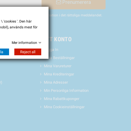
Prenumerera
nligen hitta vår kontaktinformation i det rättsliga meddelandet.
 'cookies '. Den här
 mobil), används mest för
& EVENTS
MITT KONTO
Mer information
Logga In
la
Reject all
Mina Beställningar
Mina Varureturer
Mina Krediteringar
r)
Mina Adresser
Min Personliga Information
Mina Rabattkuponger
Mina Cookieinställningar