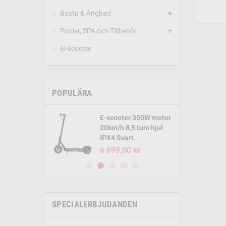
Bastu & Ångbad
add
Pooler, SPA och Tillbehör
add
El-scooter
POPULÄRA
E-scooter 350W motor
Round Pool
20km/h 8,5 tum hjul
m x 1,32m
IPX4 Svart.
00 kr
6 699,00 kr
SPECIALERBJUDANDEN