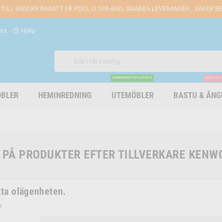
 TILL 6000 KR RABATT PÅ POOL O SPA-BAD. SNABBA LEVERANSER , SÄKER 
oss
Hjälp
help_outline
SOMMARENS POPULÄRASTE
BASTU & T
BLER
HEMINREDNING
UTEMÖBLER
BASTU & ÅN
A PÅ PRODUKTER EFTER TILLVERKARE KENW
ta olägenheten.
n