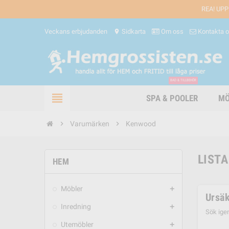
REA! UPP
Veckans erbjudanden
Sidkarta
Om oss
Kontakta 
location_on
BAD & TILLBEHÖR
view_headline
SPA & POOLER
MÖ
chevron_right
Varumärken
chevron_right
Kenwood
LIST
HEM
Möbler
add
Ursäk
Inredning
add
Sök ige
Utemöbler
add