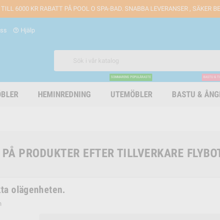
 TILL 6000 KR RABATT PÅ POOL O SPA-BAD. SNABBA LEVERANSER , SÄKER 
oss
Hjälp
help_outline
SOMMARENS POPULÄRASTE
BASTU & T
BLER
HEMINREDNING
UTEMÖBLER
BASTU & ÅN
 PÅ PRODUKTER EFTER TILLVERKARE FLYBO
ta olägenheten.
n