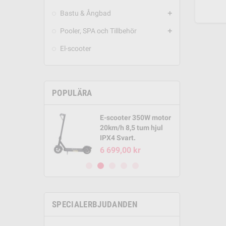
Bastu & Ångbad
add
Pooler, SPA och Tillbehör
add
El-scooter
POPULÄRA
E-scooter 350W motor
Round Pool
20km/h 8,5 tum hjul
m x 1,32m
IPX4 Svart.
00 kr
6 699,00 kr
SPECIALERBJUDANDEN