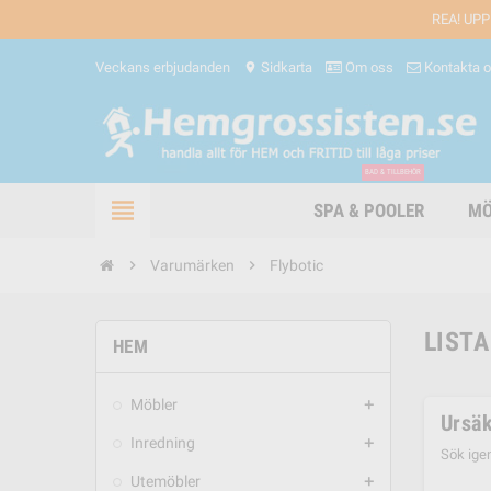
REA! UPP
Veckans erbjudanden
Sidkarta
Om oss
Kontakta 
location_on
BAD & TILLBEHÖR
view_headline
SPA & POOLER
MÖ
chevron_right
Varumärken
chevron_right
Flybotic
LISTA
HEM
Möbler
add
Ursäk
Inredning
add
Sök ige
Utemöbler
add