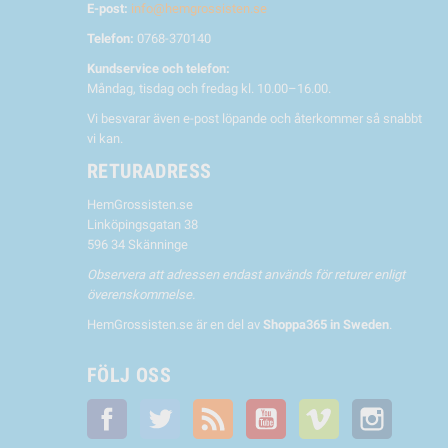
E-post:
info@hemgrossisten.se
Telefon:
0768-370140
Kundservice och telefon:
Måndag, tisdag och fredag kl. 10.00–16.00.
Vi besvarar även e-post löpande och återkommer så snabbt
vi kan.
RETURADRESS
HemGrossisten.se
Linköpingsgatan 38
596 34 Skänninge
Observera att adressen endast används för returer enligt
överenskommelse.
HemGrossisten.se är en del av
Shoppa365 in Sweden
.
FÖLJ OSS
Facebook
Twitter
RSS
YouTube
Vimeo
Instagra