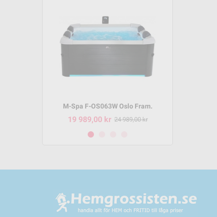
m P-SH069
M-Spa F-OS063W Oslo Fram.
M-Spa 
19 989,00 kr
8 495,
95,00 kr
24 989,00 kr