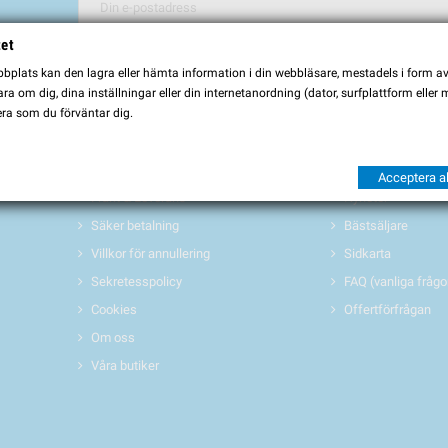
tet
Du kan avbryta prenumerationen när som helst. För detta ändamål, vä
plats kan den lagra eller hämta information i din webbläsare, mestadels i form av \
Jag godkänner
villkoren och sekretesspolicyen
a om dig, dina inställningar eller din internetanordning (dator, surfplattform eller
ra som du förväntar dig.
INFORMATION
PRODUKTER 
Köpvillkor
Erbjudanden/REA
Acceptera al
Frakt & Leverans
Nyheter
Säker betalning
Bästsäljare
Villkor för annullering
Sidkarta
Sekretesspolicy
FAQ (vanliga frågo
Cookies
Offertförfrågan
Om oss
Våra butiker