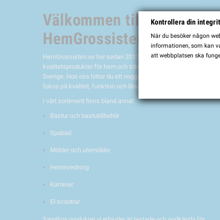
Välkommen till
Kontrollera din integri
HemGrossisten.se
När du besöker någon webb
informationen, som kan var
att webbplatsen ska funge
HemGrossisten.se har sedan 2017 erbjudit
kvalitetsprodukter för hem och trädgård till kunder över hela
Sverige. Hos oss hittar du ett noggrant utvalt sortiment med
fokus på kvalitet, funktion och lång hållbarhet.
I vårt sortiment finns bland annat:
Bastur och bastutillbehör
Spabad
Möbler och utemöbler
Heminredning
Kaminer
El-scootrar
Samtliga produkter vi erbjuder är testade och godkända för