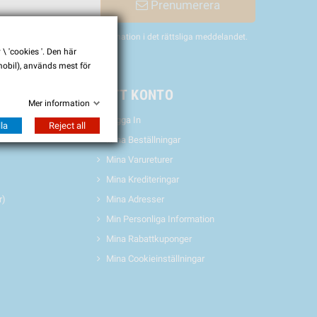
Prenumerera
nligen hitta vår kontaktinformation i det rättsliga meddelandet.
 'cookies '. Den här
 mobil), används mest för
& EVENTS
MITT KONTO
Mer information
Logga In
la
Reject all
Mina Beställningar
Mina Varureturer
Mina Krediteringar
r)
Mina Adresser
Min Personliga Information
Mina Rabattkuponger
Mina Cookieinställningar