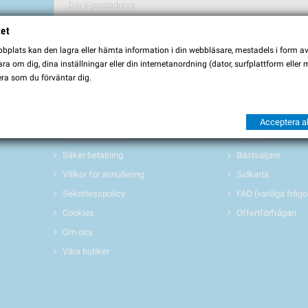
tet
Du kan avbryta prenumerationen när som helst. För detta ändamål, vä
plats kan den lagra eller hämta information i din webbläsare, mestadels i form av \
Jag godkänner
villkoren och sekretesspolicyen
a om dig, dina inställningar eller din internetanordning (dator, surfplattform eller
ra som du förväntar dig.
INFORMATION
PRODUKTER 
Köpvillkor
Erbjudanden/REA
Acceptera al
Frakt & Leverans
Nyheter
Säker betalning
Bästsäljare
Villkor för annullering
Sidkarta
Sekretesspolicy
FAQ (vanliga frågo
Cookies
Offertförfrågan
Om oss
Våra butiker