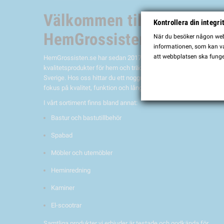
Välkommen till
Kontrollera din integri
HemGrossisten.se
När du besöker någon webb
informationen, som kan var
att webbplatsen ska funge
HemGrossisten.se har sedan 2017 erbjudit
kvalitetsprodukter för hem och trädgård till kunder över hela
Sverige. Hos oss hittar du ett noggrant utvalt sortiment med
fokus på kvalitet, funktion och lång hållbarhet.
I vårt sortiment finns bland annat:
Bastur och bastutillbehör
Spabad
Möbler och utemöbler
Heminredning
Kaminer
El-scootrar
Samtliga produkter vi erbjuder är testade och godkända för