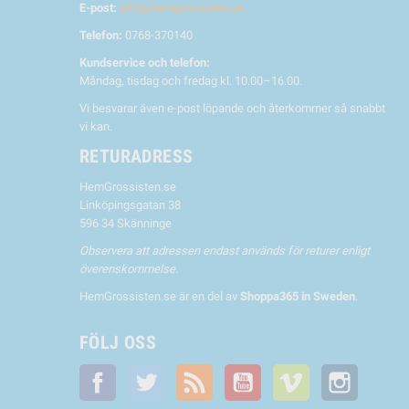
E-post:
info@hemgrossisten.se
Telefon:
0768-370140
Kundservice och telefon:
Måndag, tisdag och fredag kl. 10.00–16.00.
Vi besvarar även e-post löpande och återkommer så snabbt
vi kan.
RETURADRESS
HemGrossisten.se
Linköpingsgatan 38
596 34 Skänninge
Observera att adressen endast används för returer enligt
överenskommelse.
HemGrossisten.se är en del av
Shoppa365 in Sweden
.
FÖLJ OSS
Facebook
Twitter
RSS
YouTube
Vimeo
Instagra