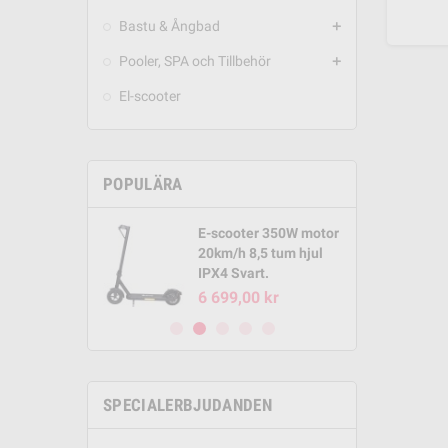
Bastu & Ångbad
add
Pooler, SPA och Tillbehör
add
El-scooter
POPULÄRA
E-scooter 350W motor
Round Pool
20km/h 8,5 tum hjul
m x 1,32m
IPX4 Svart.
00 kr
6 699,00 kr
SPECIALERBJUDANDEN