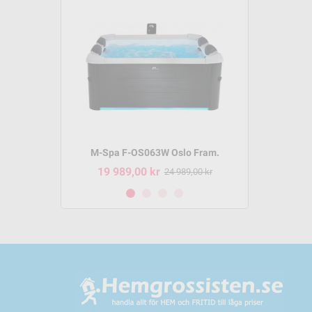
m P-SH069
M-Spa F-OS063W Oslo Fram.
M-Spa 
19 989,00 kr
8 495,
95,00 kr
24 989,00 kr