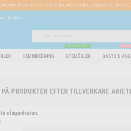
 TILL 6000 KR RABATT PÅ POOL O SPA-BAD. SNABBA LEVERANSER , SÄKER 
oss
Hjälp
help_outline
SOMMARENS POPULÄRASTE
BASTU & T
BLER
HEMINREDNING
UTEMÖBLER
BASTU & ÅN
 PÅ PRODUKTER EFTER TILLVERKARE ARIET
ta olägenheten.
n