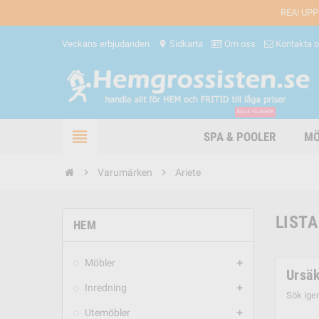
REA! UPP
Veckans erbjudanden
Sidkarta
Om oss
Kontakta 
location_on
BAD & TILLBEHÖR
view_headline
SPA & POOLER
MÖ
chevron_right
Varumärken
chevron_right
Ariete
LISTA
HEM
Möbler
add
Ursäk
Inredning
add
Sök ige
Utemöbler
add