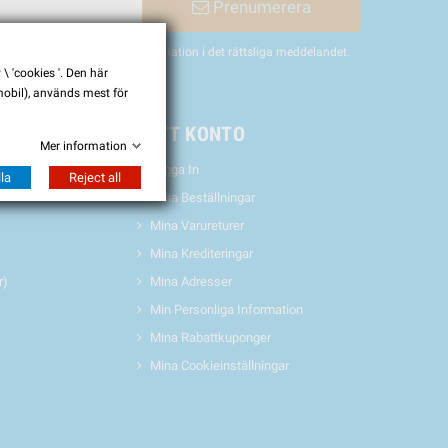
Prenumerera
nligen hitta vår kontaktinformation i det rättsliga meddelandet.
 'cookies '. Den här
 mobil), används mest för
& EVENTS
MITT KONTO
Mer information
Logga In
la
Reject all
Mina Beställningar
Mina Varureturer
Mina Krediteringar
r)
Mina Adresser
Min Personliga Information
Mina Rabattkuponger
Mina Cookieinställningar