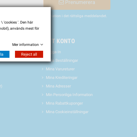
Prenumerera
nligen hitta vår kontaktinformation i det rättsliga meddelandet.
 'cookies '. Den här
 mobil), används mest för
& EVENTS
MITT KONTO
Mer information
Logga In
la
Reject all
Mina Beställningar
Mina Varureturer
Mina Krediteringar
r)
Mina Adresser
Min Personliga Information
Mina Rabattkuponger
Mina Cookieinställningar