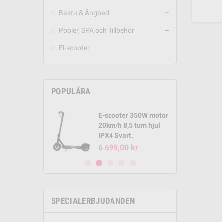
Bastu & Ångbad
add
Pooler, SPA och Tillbehör
add
El-scooter
POPULÄRA
E-scooter 350W motor
Round Pool
20km/h 8,5 tum hjul
m x 1,32m
IPX4 Svart.
00 kr
6 699,00 kr
SPECIALERBJUDANDEN