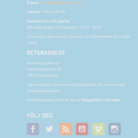
E-post:
info@hemgrossisten.se
Telefon:
0768-370140
Kundservice och telefon:
Måndag, tisdag och fredag kl. 10.00–16.00.
Vi besvarar även e-post löpande och återkommer så snabbt
vi kan.
RETURADRESS
HemGrossisten.se
Linköpingsgatan 38
596 34 Skänninge
Observera att adressen endast används för returer enligt
överenskommelse.
HemGrossisten.se är en del av
Shoppa365 in Sweden
.
FÖLJ OSS
Facebook
Twitter
RSS
YouTube
Vimeo
Instagra