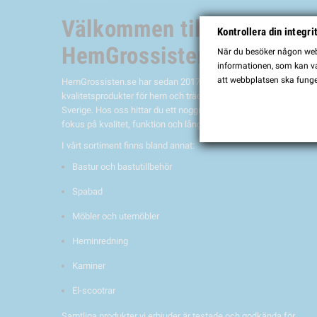
Välkommen till
Kontrollera din integri
HemGrossisten.se
När du besöker någon webb
informationen, som kan var
att webbplatsen ska funge
HemGrossisten.se har sedan 2017 erbjudit
kvalitetsprodukter för hem och trädgård till kunder över hela
Sverige. Hos oss hittar du ett noggrant utvalt sortiment med
fokus på kvalitet, funktion och lång hållbarhet.
I vårt sortiment finns bland annat:
Bastur och bastutillbehör
Spabad
Möbler och utemöbler
Heminredning
Kaminer
El-scootrar
Samtliga produkter vi erbjuder är testade och godkända för