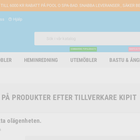
 TILL 6000 KR RABATT PÅ POOL O SPA-BAD. SNABBA LEVERANSER , SÄKER 
oss
Hjälp
help_outline
SOMMARENS POPULÄRASTE
BASTU & T
BLER
HEMINREDNING
UTEMÖBLER
BASTU & ÅN
 PÅ PRODUKTER EFTER TILLVERKARE KIPIT
ta olägenheten.
n