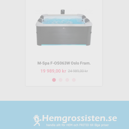
m P-SH069
M-Spa F-OS063W Oslo Fram.
M-Spa 
19 989,00 kr
8 495,
95,00 kr
24 989,00 kr