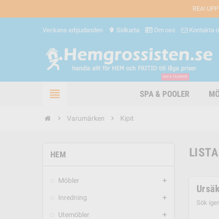
REA! UPP
Veckans erbjudanden
Sidkarta
Om oss
Kontakta 
location_on
BAD & TILLBEHÖR
view_headline
SPA & POOLER
MÖ
chevron_right
Varumärken
chevron_right
Kipit
LISTA
HEM
Möbler
add
Ursäk
Inredning
add
Sök ige
Utemöbler
add