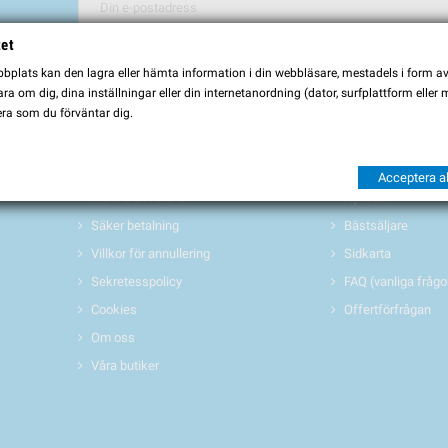
tet
Du kan avbryta prenumerationen när som helst. För detta ändamål, vä
plats kan den lagra eller hämta information i din webbläsare, mestadels i form av \
Jag godkänner
villkoren och sekretesspolicyen
a om dig, dina inställningar eller din internetanordning (dator, surfplattform eller
ra som du förväntar dig.
INFORMATION
PRODUKTER 
Köpvillkor
Erbjudanden/REA
Acceptera al
Frakt & Leverans
Nyheter
Säker betalning
Bästsäljare
Villkor för annullering
Sidkarta
Sekretesspolicy
FAQ (vanliga frågo
Cookies
Offertförfrågan
Om oss
Våra butiker