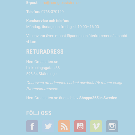
E-post:
info@hemgrossisten.se
Telefon:
0768-370140
Kundservice och telefon:
Måndag, tisdag och fredag kl. 10.00–16.00.
Vi besvarar även e-post löpande och återkommer så snabbt
vi kan.
RETURADRESS
HemGrossisten.se
Linköpingsgatan 38
596 34 Skänninge
Observera att adressen endast används för returer enligt
överenskommelse.
HemGrossisten.se är en del av
Shoppa365 in Sweden
.
FÖLJ OSS
Facebook
Twitter
RSS
YouTube
Vimeo
Instagra