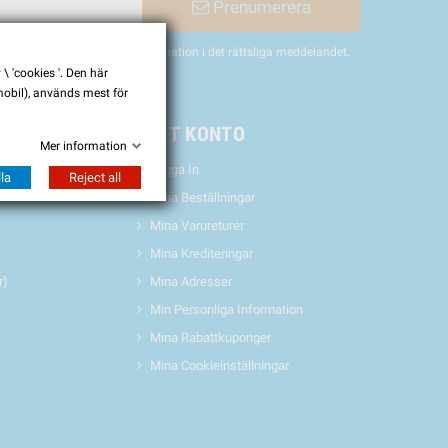
Prenumerera
nligen hitta vår kontaktinformation i det rättsliga meddelandet.
 'cookies '. Den här
 mobil), används mest för
& EVENTS
MITT KONTO
Mer information
Logga In
la
Reject all
Mina Beställningar
Mina Varureturer
Mina Krediteringar
r)
Mina Adresser
Min Personliga Information
Mina Rabattkuponger
Mina Cookieinställningar