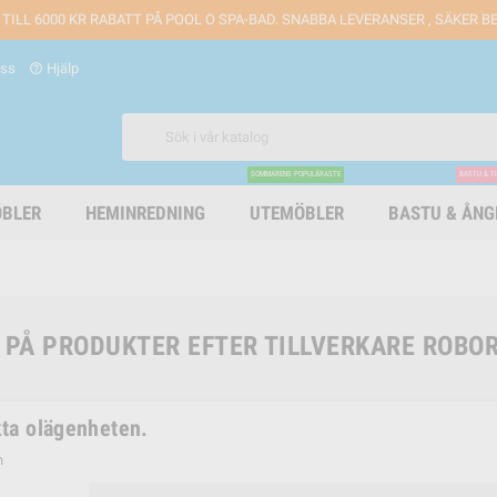
 TILL 6000 KR RABATT PÅ POOL O SPA-BAD. SNABBA LEVERANSER , SÄKER 
oss
Hjälp
help_outline
SOMMARENS POPULÄRASTE
BASTU & T
BLER
HEMINREDNING
UTEMÖBLER
BASTU & ÅN
A PÅ PRODUKTER EFTER TILLVERKARE ROBO
ta olägenheten.
n