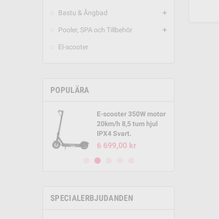
Bastu & Ångbad
add
Pooler, SPA och Tillbehör
add
El-scooter
POPULÄRA
E-scooter 350W motor
Round Pool
20km/h 8,5 tum hjul
m x 1,32m
IPX4 Svart.
00 kr
6 699,00 kr
SPECIALERBJUDANDEN