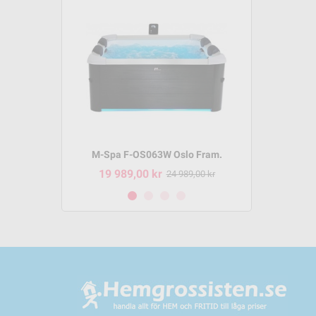
m P-SH069
M-Spa F-OS063W Oslo Fram.
M-Spa 
19 989,00 kr
8 495,
95,00 kr
24 989,00 kr