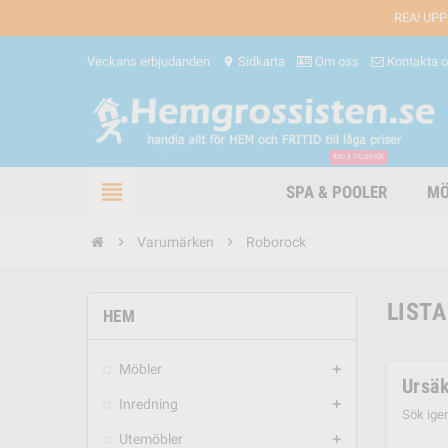
REA! UPP
Veckans erbjudanden
Sidkarta
Om oss
Kontakta 
location_on
BAD & TILLBEHÖR
view_headline
SPA & POOLER
MÖ
chevron_right
Varumärken
chevron_right
Roborock
LIST
HEM
Möbler
add
Ursäk
Inredning
add
Sök ige
Utemöbler
add