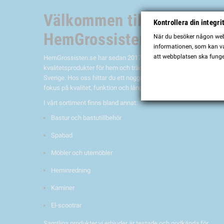
Välkommen till
Kontrollera din integri
HemGrossisten.se
När du besöker någon webb
informationen, som kan var
att webbplatsen ska funge
HemGrossisten.se har sedan 2017 erbjudit
kvalitetsprodukter för hem och trädgård till kunder över hela
Sverige. Hos oss hittar du ett noggrant utvalt sortiment med
fokus på kvalitet, funktion och lång hållbarhet.
I vårt sortiment finns bland annat:
Bastur och bastutillbehör
Spabad
Möbler och utemöbler
Heminredning
Kaminer
El-scootrar
Samtliga produkter vi erbjuder är testade och godkända för