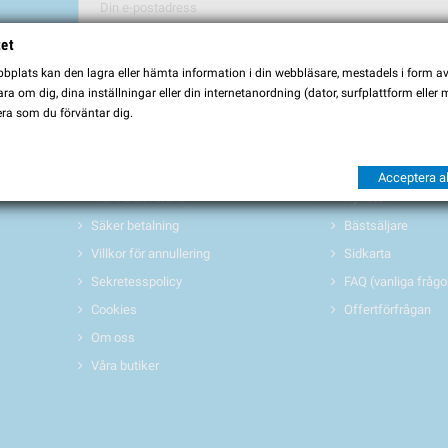
tet
Du kan avbryta prenumerationen när som helst. För detta ändamål, vä
plats kan den lagra eller hämta information i din webbläsare, mestadels i form av \
Jag godkänner
villkoren och sekretesspolicyen
a om dig, dina inställningar eller din internetanordning (dator, surfplattform eller
ra som du förväntar dig.
INFORMATION
PRODUKTER 
Köpvillkor
Erbjudanden/REA
Acceptera al
Frakt & Leverans
Nyheter
Säker betalning
Bästsäljare
Villkor för annullering
Sidkarta
Sekretesspolicy
FAQ (vanliga frågo
Cookies
Offertförfrågan
Om oss
Våra butiker