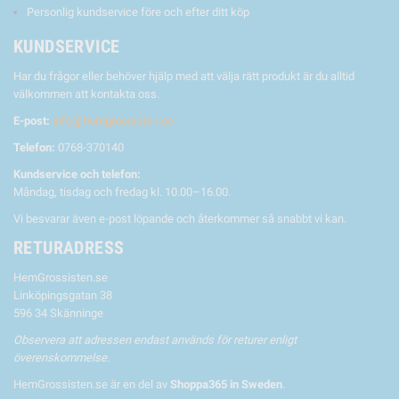
Personlig kundservice före och efter ditt köp
KUNDSERVICE
Har du frågor eller behöver hjälp med att välja rätt produkt är du alltid
välkommen att kontakta oss.
E-post:
info@hemgrossisten.se
Telefon:
0768-370140
Kundservice och telefon:
Måndag, tisdag och fredag kl. 10.00–16.00.
Vi besvarar även e-post löpande och återkommer så snabbt vi kan.
RETURADRESS
HemGrossisten.se
Linköpingsgatan 38
596 34 Skänninge
Observera att adressen endast används för returer enligt
överenskommelse.
HemGrossisten.se är en del av
Shoppa365 in Sweden
.