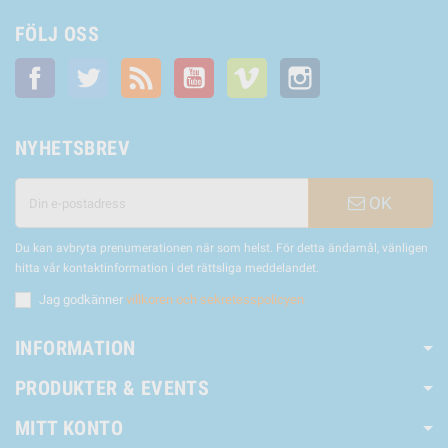
FÖLJ OSS
Facebook
Twitter
RSS
YouTube
Vimeo
Instagram
NYHETSBREV
OK
Du kan avbryta prenumerationen när som helst. För detta ändamål, vänligen
hitta vår kontaktinformation i det rättsliga meddelandet.
Jag godkänner
villkoren och sekretesspolicyen
INFORMATION
PRODUKTER & EVENTS
MITT KONTO