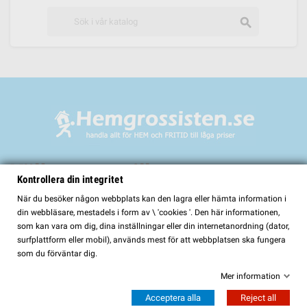
search
Välkommen till
Kontrollera din integritet
HemGrossisten.se
När du besöker någon webbplats kan den lagra eller hämta information i
din webbläsare, mestadels i form av \ 'cookies '. Den här informationen,
HemGrossisten.se har sedan 2017 erbjudit kvalitetsprodukter för hem och
som kan vara om dig, dina inställningar eller din internetanordning (dator,
trädgård till kunder över hela Sverige. Hos oss hittar du ett noggrant utvalt
surfplattform eller mobil), används mest för att webbplatsen ska fungera
sortiment med fokus på kvalitet, funktion och lång hållbarhet.
som du förväntar dig.
I vårt sortiment finns bland annat:
Mer information
Bastur och bastutillbehör
Acceptera alla
Reject all