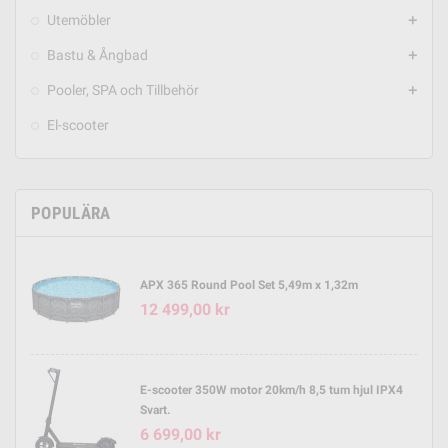
Utemöbler
add
Bastu & Ångbad
add
Pooler, SPA och Tillbehör
add
El-scooter
POPULÄRA
APX 365 Round Pool Set 5,49m x 1,32m
12 499,00 kr
E-scooter 350W motor 20km/h 8,5 tum hjul IPX4
Svart.
6 699,00 kr