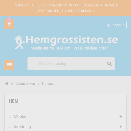
REA! UPP TILL 6000 KR RABATT PÅ POOL O SPA-BAD. SNABBA
LEVERANSER , SÄKER BETALNING
0
shopping_cart
person
Logga in
search
view_headline
chevron_right
chevron_right
Varumärken
Kinvara
HEM
Möbler
add
Inredning
add