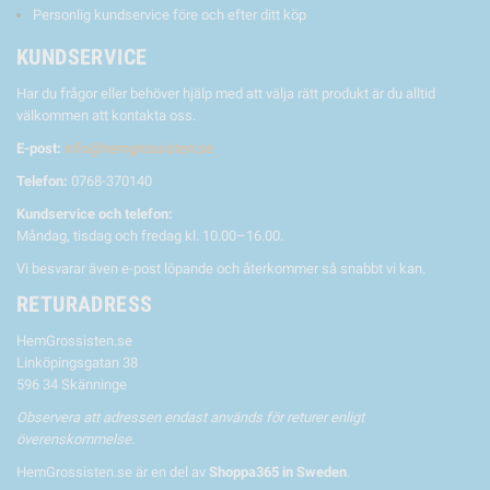
Personlig kundservice före och efter ditt köp
KUNDSERVICE
Har du frågor eller behöver hjälp med att välja rätt produkt är du alltid
välkommen att kontakta oss.
E-post:
info@hemgrossisten.se
Telefon:
0768-370140
Kundservice och telefon:
Måndag, tisdag och fredag kl. 10.00–16.00.
Vi besvarar även e-post löpande och återkommer så snabbt vi kan.
RETURADRESS
HemGrossisten.se
Linköpingsgatan 38
596 34 Skänninge
Observera att adressen endast används för returer enligt
överenskommelse.
HemGrossisten.se är en del av
Shoppa365 in Sweden
.