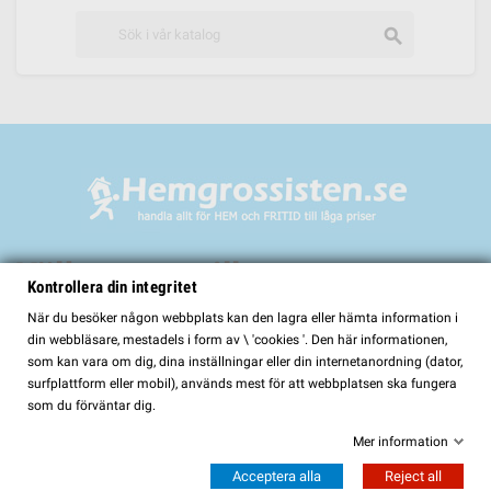
search
Välkommen till
Kontrollera din integritet
HemGrossisten.se
När du besöker någon webbplats kan den lagra eller hämta information i
din webbläsare, mestadels i form av \ 'cookies '. Den här informationen,
HemGrossisten.se har sedan 2017 erbjudit kvalitetsprodukter för hem och
som kan vara om dig, dina inställningar eller din internetanordning (dator,
trädgård till kunder över hela Sverige. Hos oss hittar du ett noggrant utvalt
surfplattform eller mobil), används mest för att webbplatsen ska fungera
sortiment med fokus på kvalitet, funktion och lång hållbarhet.
som du förväntar dig.
I vårt sortiment finns bland annat:
Mer information
Bastur och bastutillbehör
Acceptera alla
Reject all