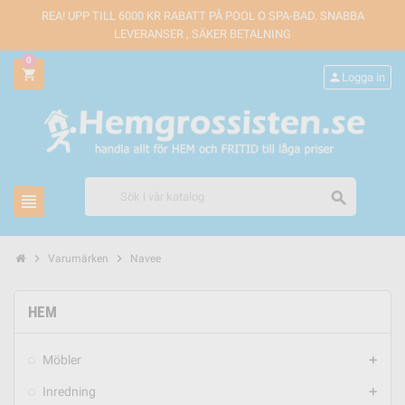
REA! UPP TILL 6000 KR RABATT PÅ POOL O SPA-BAD. SNABBA
LEVERANSER , SÄKER BETALNING
0
shopping_cart
person
Logga in
search
view_headline
chevron_right
chevron_right
Varumärken
Navee
HEM
Möbler
add
Inredning
add