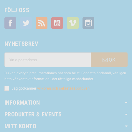
FÖLJ OSS
Facebook
Twitter
RSS
YouTube
Vimeo
Instagram
NYHETSBREV
OK
Du kan avbryta prenumerationen när som helst. För detta ändamål, vänligen
hitta vår kontaktinformation i det rättsliga meddelandet.
Jag godkänner
villkoren och sekretesspolicyen
INFORMATION
PRODUKTER & EVENTS
MITT KONTO