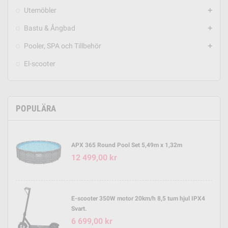
Utemöbler
add
Bastu & Ångbad
add
Pooler, SPA och Tillbehör
add
El-scooter
POPULÄRA
APX 365 Round Pool Set 5,49m x 1,32m
12 499,00 kr
E-scooter 350W motor 20km/h 8,5 tum hjul IPX4
Svart.
6 699,00 kr