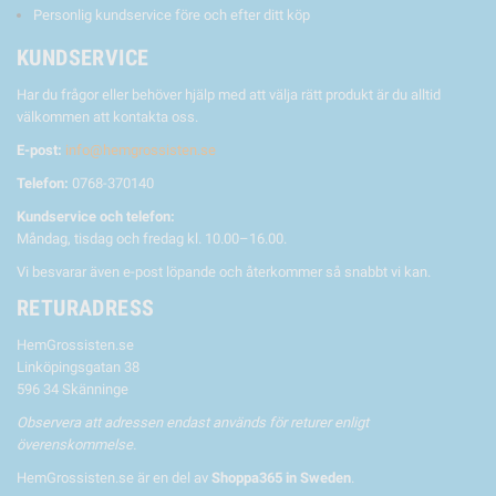
Personlig kundservice före och efter ditt köp
KUNDSERVICE
Har du frågor eller behöver hjälp med att välja rätt produkt är du alltid
välkommen att kontakta oss.
E-post:
info@hemgrossisten.se
Telefon:
0768-370140
Kundservice och telefon:
Måndag, tisdag och fredag kl. 10.00–16.00.
Vi besvarar även e-post löpande och återkommer så snabbt vi kan.
RETURADRESS
HemGrossisten.se
Linköpingsgatan 38
596 34 Skänninge
Observera att adressen endast används för returer enligt
överenskommelse.
HemGrossisten.se är en del av
Shoppa365 in Sweden
.