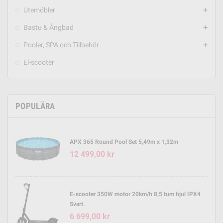
Utemöbler
add
Bastu & Ångbad
add
Pooler, SPA och Tillbehör
add
El-scooter
POPULÄRA
APX 365 Round Pool Set 5,49m x 1,32m
12 499,00 kr
E-scooter 350W motor 20km/h 8,5 tum hjul IPX4
Svart.
6 699,00 kr