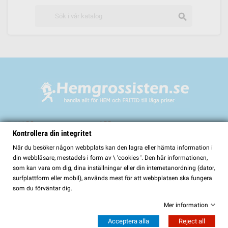
search
Välkommen till
Kontrollera din integritet
HemGrossisten.se
När du besöker någon webbplats kan den lagra eller hämta information i
din webbläsare, mestadels i form av \ 'cookies '. Den här informationen,
HemGrossisten.se har sedan 2017 erbjudit kvalitetsprodukter för hem och
som kan vara om dig, dina inställningar eller din internetanordning (dator,
trädgård till kunder över hela Sverige. Hos oss hittar du ett noggrant utvalt
surfplattform eller mobil), används mest för att webbplatsen ska fungera
sortiment med fokus på kvalitet, funktion och lång hållbarhet.
som du förväntar dig.
I vårt sortiment finns bland annat:
Mer information
Bastur och bastutillbehör
Acceptera alla
Reject all