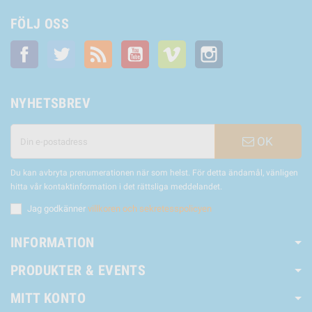
FÖLJ OSS
Facebook
Twitter
RSS
YouTube
Vimeo
Instagram
NYHETSBREV
OK
Du kan avbryta prenumerationen när som helst. För detta ändamål, vänligen
hitta vår kontaktinformation i det rättsliga meddelandet.
Jag godkänner
villkoren och sekretesspolicyen
INFORMATION
PRODUKTER & EVENTS
MITT KONTO