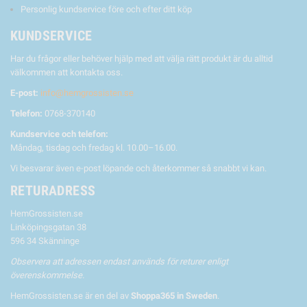
Personlig kundservice före och efter ditt köp
KUNDSERVICE
Har du frågor eller behöver hjälp med att välja rätt produkt är du alltid
välkommen att kontakta oss.
E-post:
info@hemgrossisten.se
Telefon:
0768-370140
Kundservice och telefon:
Måndag, tisdag och fredag kl. 10.00–16.00.
Vi besvarar även e-post löpande och återkommer så snabbt vi kan.
RETURADRESS
HemGrossisten.se
Linköpingsgatan 38
596 34 Skänninge
Observera att adressen endast används för returer enligt
överenskommelse.
HemGrossisten.se är en del av
Shoppa365 in Sweden
.