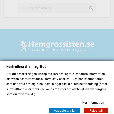
search
Välkommen till
Kontrollera din integritet
HemGrossisten.se
När du besöker någon webbplats kan den lagra eller hämta information i
din webbläsare, mestadels i form av \ 'cookies '. Den här informationen,
HemGrossisten.se har sedan 2017 erbjudit kvalitetsprodukter för hem och
som kan vara om dig, dina inställningar eller din internetanordning (dator,
trädgård till kunder över hela Sverige. Hos oss hittar du ett noggrant utvalt
surfplattform eller mobil), används mest för att webbplatsen ska fungera
sortiment med fokus på kvalitet, funktion och lång hållbarhet.
som du förväntar dig.
I vårt sortiment finns bland annat:
Mer information
Bastur och bastutillbehör
Acceptera alla
Reject all