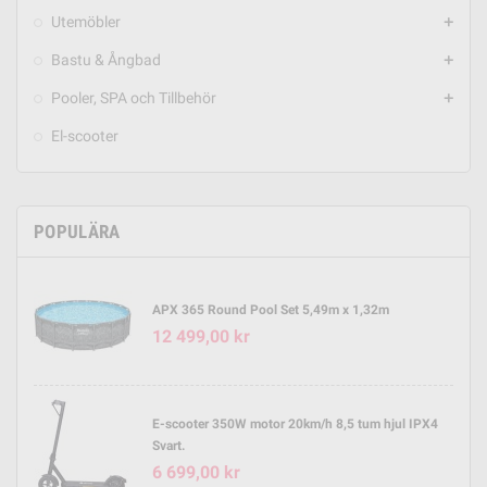
Utemöbler
add
Bastu & Ångbad
add
Pooler, SPA och Tillbehör
add
El-scooter
POPULÄRA
APX 365 Round Pool Set 5,49m x 1,32m
12 499,00 kr
E-scooter 350W motor 20km/h 8,5 tum hjul IPX4
Svart.
6 699,00 kr