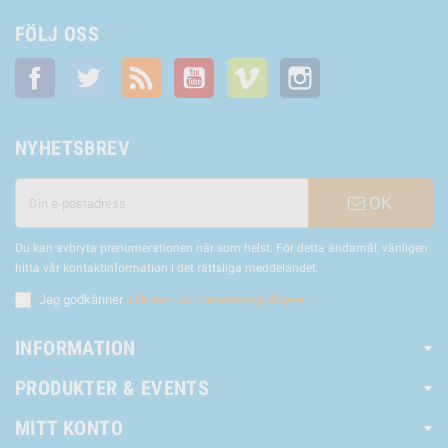
FÖLJ OSS
Facebook
Twitter
RSS
YouTube
Vimeo
Instagram
NYHETSBREV
OK
Du kan avbryta prenumerationen när som helst. För detta ändamål, vänligen
hitta vår kontaktinformation i det rättsliga meddelandet.
Jag godkänner
villkoren och sekretesspolicyen
INFORMATION
PRODUKTER & EVENTS
MITT KONTO