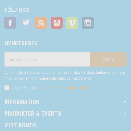
FÖLJ OSS
Facebook
Twitter
RSS
YouTube
Vimeo
Instagram
NYHETSBREV
OK
Du kan avbryta prenumerationen när som helst. För detta ändamål, vänligen
hitta vår kontaktinformation i det rättsliga meddelandet.
Jag godkänner
villkoren och sekretesspolicyen
INFORMATION
PRODUKTER & EVENTS
MITT KONTO