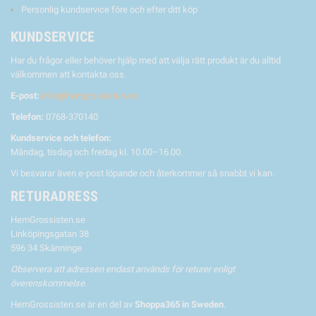
Personlig kundservice före och efter ditt köp
KUNDSERVICE
Har du frågor eller behöver hjälp med att välja rätt produkt är du alltid
välkommen att kontakta oss.
E-post:
info@hemgrossisten.se
Telefon:
0768-370140
Kundservice och telefon:
Måndag, tisdag och fredag kl. 10.00–16.00.
Vi besvarar även e-post löpande och återkommer så snabbt vi kan.
RETURADRESS
HemGrossisten.se
Linköpingsgatan 38
596 34 Skänninge
Observera att adressen endast används för returer enligt
överenskommelse.
HemGrossisten.se är en del av
Shoppa365 in Sweden
.