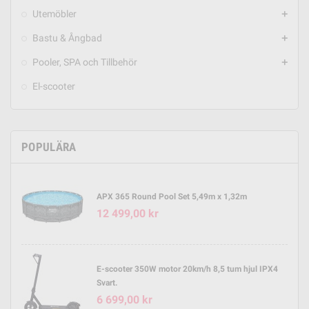
Utemöbler
add
Bastu & Ångbad
add
Pooler, SPA och Tillbehör
add
El-scooter
POPULÄRA
APX 365 Round Pool Set 5,49m x 1,32m
12 499,00 kr
E-scooter 350W motor 20km/h 8,5 tum hjul IPX4
Svart.
6 699,00 kr