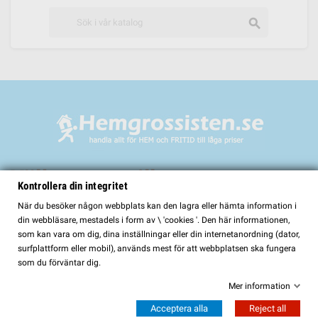
search
Välkommen till
Kontrollera din integritet
HemGrossisten.se
När du besöker någon webbplats kan den lagra eller hämta information i
din webbläsare, mestadels i form av \ 'cookies '. Den här informationen,
HemGrossisten.se har sedan 2017 erbjudit kvalitetsprodukter för hem och
som kan vara om dig, dina inställningar eller din internetanordning (dator,
trädgård till kunder över hela Sverige. Hos oss hittar du ett noggrant utvalt
surfplattform eller mobil), används mest för att webbplatsen ska fungera
sortiment med fokus på kvalitet, funktion och lång hållbarhet.
som du förväntar dig.
I vårt sortiment finns bland annat:
Mer information
Bastur och bastutillbehör
Acceptera alla
Reject all