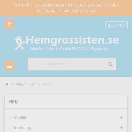
REA! UPP TILL 6000 KR RABATT PÅ POOL O SPA-BAD. SNABBA
LEVERANSER , SÄKER BETALNING
0
shopping_cart
person
Logga in
search
view_headline
chevron_right
chevron_right
Varumärken
Berjuan
HEM
Möbler
add
Inredning
add