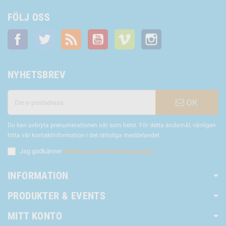
FÖLJ OSS
Facebook
Twitter
RSS
YouTube
Vimeo
Instagram
NYHETSBREV
OK
Du kan avbryta prenumerationen när som helst. För detta ändamål, vänligen
hitta vår kontaktinformation i det rättsliga meddelandet.
Jag godkänner
villkoren och sekretesspolicyen
INFORMATION
PRODUKTER & EVENTS
MITT KONTO