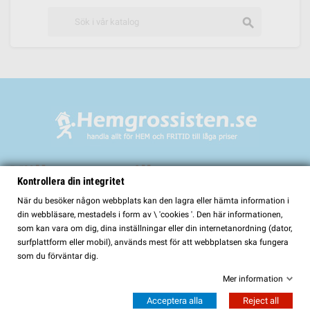
search
Välkommen till
Kontrollera din integritet
HemGrossisten.se
När du besöker någon webbplats kan den lagra eller hämta information i
din webbläsare, mestadels i form av \ 'cookies '. Den här informationen,
HemGrossisten.se har sedan 2017 erbjudit kvalitetsprodukter för hem och
som kan vara om dig, dina inställningar eller din internetanordning (dator,
trädgård till kunder över hela Sverige. Hos oss hittar du ett noggrant utvalt
surfplattform eller mobil), används mest för att webbplatsen ska fungera
sortiment med fokus på kvalitet, funktion och lång hållbarhet.
som du förväntar dig.
I vårt sortiment finns bland annat:
Mer information
Bastur och bastutillbehör
Acceptera alla
Reject all