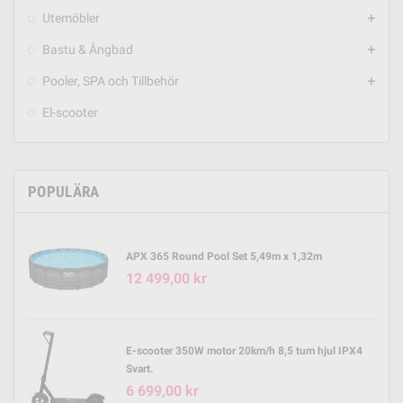
Utemöbler
add
Bastu & Ångbad
add
Pooler, SPA och Tillbehör
add
El-scooter
POPULÄRA
APX 365 Round Pool Set 5,49m x 1,32m
12 499,00 kr
E-scooter 350W motor 20km/h 8,5 tum hjul IPX4
Svart.
6 699,00 kr