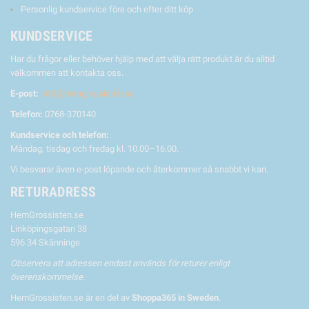
Personlig kundservice före och efter ditt köp
KUNDSERVICE
Har du frågor eller behöver hjälp med att välja rätt produkt är du alltid
välkommen att kontakta oss.
E-post:
info@hemgrossisten.se
Telefon:
0768-370140
Kundservice och telefon:
Måndag, tisdag och fredag kl. 10.00–16.00.
Vi besvarar även e-post löpande och återkommer så snabbt vi kan.
RETURADRESS
HemGrossisten.se
Linköpingsgatan 38
596 34 Skänninge
Observera att adressen endast används för returer enligt
överenskommelse.
HemGrossisten.se är en del av
Shoppa365 in Sweden
.