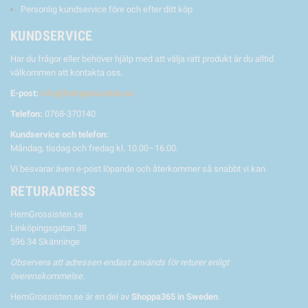
Personlig kundservice före och efter ditt köp
KUNDSERVICE
Har du frågor eller behöver hjälp med att välja rätt produkt är du alltid
välkommen att kontakta oss.
E-post:
info@hemgrossisten.se
Telefon:
0768-370140
Kundservice och telefon:
Måndag, tisdag och fredag kl. 10.00–16.00.
Vi besvarar även e-post löpande och återkommer så snabbt vi kan.
RETURADRESS
HemGrossisten.se
Linköpingsgatan 38
596 34 Skänninge
Observera att adressen endast används för returer enligt
överenskommelse.
HemGrossisten.se är en del av
Shoppa365 in Sweden
.