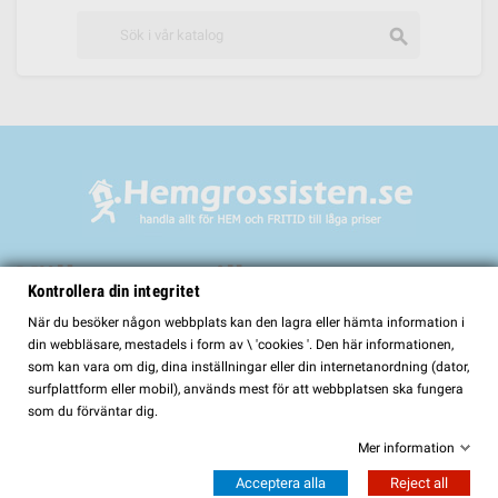
search
Välkommen till
Kontrollera din integritet
HemGrossisten.se
När du besöker någon webbplats kan den lagra eller hämta information i
din webbläsare, mestadels i form av \ 'cookies '. Den här informationen,
HemGrossisten.se har sedan 2017 erbjudit kvalitetsprodukter för hem och
som kan vara om dig, dina inställningar eller din internetanordning (dator,
trädgård till kunder över hela Sverige. Hos oss hittar du ett noggrant utvalt
surfplattform eller mobil), används mest för att webbplatsen ska fungera
sortiment med fokus på kvalitet, funktion och lång hållbarhet.
som du förväntar dig.
I vårt sortiment finns bland annat:
Mer information
Bastur och bastutillbehör
Acceptera alla
Reject all