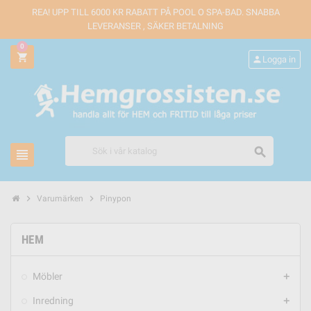
REA! UPP TILL 6000 KR RABATT PÅ POOL O SPA-BAD. SNABBA
LEVERANSER , SÄKER BETALNING
0
shopping_cart
person
Logga in
search
view_headline
chevron_right
chevron_right
Varumärken
Pinypon
HEM
Möbler
add
Inredning
add