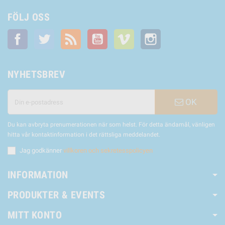
FÖLJ OSS
Facebook
Twitter
RSS
YouTube
Vimeo
Instagram
NYHETSBREV
OK
Du kan avbryta prenumerationen när som helst. För detta ändamål, vänligen
hitta vår kontaktinformation i det rättsliga meddelandet.
Jag godkänner
villkoren och sekretesspolicyen
INFORMATION
PRODUKTER & EVENTS
MITT KONTO