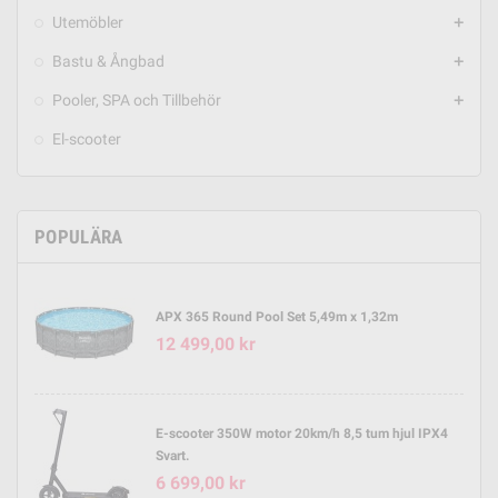
Utemöbler
add
Bastu & Ångbad
add
Pooler, SPA och Tillbehör
add
El-scooter
POPULÄRA
APX 365 Round Pool Set 5,49m x 1,32m
12 499,00 kr
E-scooter 350W motor 20km/h 8,5 tum hjul IPX4
Svart.
6 699,00 kr