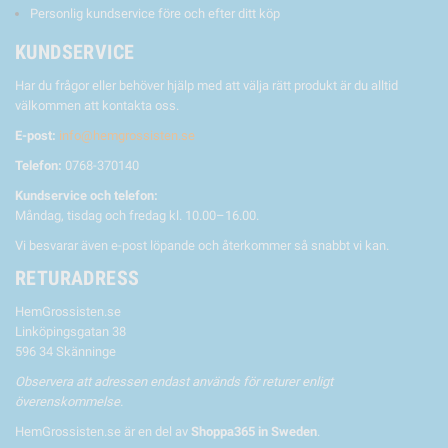
Personlig kundservice före och efter ditt köp
KUNDSERVICE
Har du frågor eller behöver hjälp med att välja rätt produkt är du alltid
välkommen att kontakta oss.
E-post:
info@hemgrossisten.se
Telefon:
0768-370140
Kundservice och telefon:
Måndag, tisdag och fredag kl. 10.00–16.00.
Vi besvarar även e-post löpande och återkommer så snabbt vi kan.
RETURADRESS
HemGrossisten.se
Linköpingsgatan 38
596 34 Skänninge
Observera att adressen endast används för returer enligt
överenskommelse.
HemGrossisten.se är en del av
Shoppa365 in Sweden
.