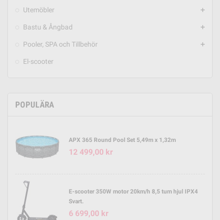
Utemöbler
add
Bastu & Ångbad
add
Pooler, SPA och Tillbehör
add
El-scooter
POPULÄRA
APX 365 Round Pool Set 5,49m x 1,32m
12 499,00 kr
E-scooter 350W motor 20km/h 8,5 tum hjul IPX4
Svart.
6 699,00 kr