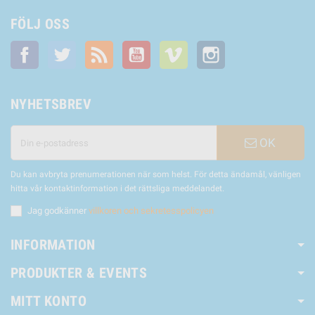
FÖLJ OSS
Facebook
Twitter
RSS
YouTube
Vimeo
Instagram
NYHETSBREV
OK
Du kan avbryta prenumerationen när som helst. För detta ändamål, vänligen
hitta vår kontaktinformation i det rättsliga meddelandet.
Jag godkänner
villkoren och sekretesspolicyen
INFORMATION
PRODUKTER & EVENTS
MITT KONTO