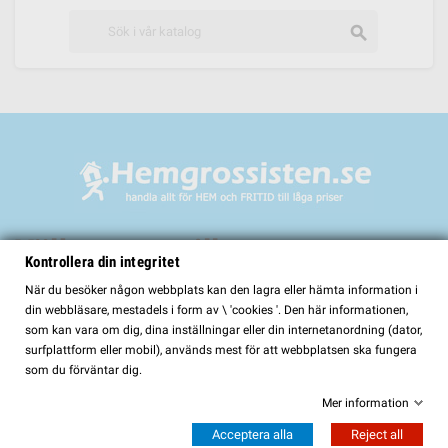
search
Välkommen till
Kontrollera din integritet
HemGrossisten.se
När du besöker någon webbplats kan den lagra eller hämta information i
din webbläsare, mestadels i form av \ 'cookies '. Den här informationen,
HemGrossisten.se har sedan 2017 erbjudit kvalitetsprodukter för hem och
som kan vara om dig, dina inställningar eller din internetanordning (dator,
trädgård till kunder över hela Sverige. Hos oss hittar du ett noggrant utvalt
surfplattform eller mobil), används mest för att webbplatsen ska fungera
sortiment med fokus på kvalitet, funktion och lång hållbarhet.
som du förväntar dig.
I vårt sortiment finns bland annat:
Mer information
Bastur och bastutillbehör
Acceptera alla
Reject all