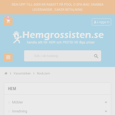
REA! UPP TILL 6000 KR RABATT PÅ POOL O SPA-BAD. SNABBA
LEVERANSER , SÄKER BETALNING
0
shopping_cart
person
Logga in
search
view_headline
chevron_right
chevron_right
Varumärken
RockJam
HEM
Möbler
add
Inredning
add