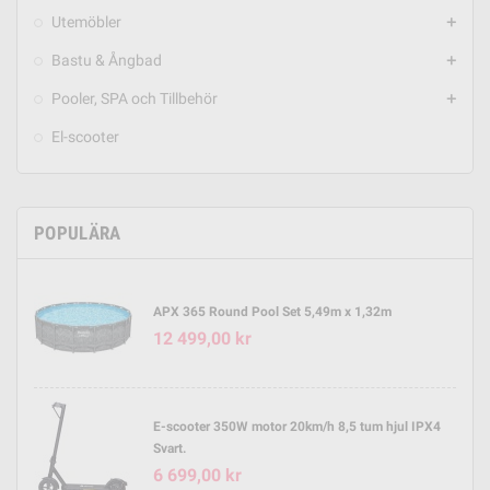
Utemöbler
add
Bastu & Ångbad
add
Pooler, SPA och Tillbehör
add
El-scooter
POPULÄRA
APX 365 Round Pool Set 5,49m x 1,32m
12 499,00 kr
E-scooter 350W motor 20km/h 8,5 tum hjul IPX4
Svart.
6 699,00 kr