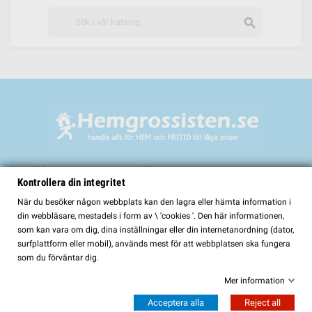
search
Välkommen till
Kontrollera din integritet
HemGrossisten.se
När du besöker någon webbplats kan den lagra eller hämta information i
din webbläsare, mestadels i form av \ 'cookies '. Den här informationen,
HemGrossisten.se har sedan 2017 erbjudit kvalitetsprodukter för hem och
som kan vara om dig, dina inställningar eller din internetanordning (dator,
trädgård till kunder över hela Sverige. Hos oss hittar du ett noggrant utvalt
surfplattform eller mobil), används mest för att webbplatsen ska fungera
sortiment med fokus på kvalitet, funktion och lång hållbarhet.
som du förväntar dig.
I vårt sortiment finns bland annat:
Mer information
Bastur och bastutillbehör
Acceptera alla
Reject all