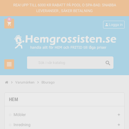
REA! UPP TILL 6000 KR RABATT PÅ POOL O SPA-BAD. SNABBA
LEVERANSER , SÄKER BETALNING
0
shopping_cart
person
Logga in
search
view_headline
chevron_right
chevron_right
Varumärken
Bburago
HEM
Möbler
add
Inredning
add