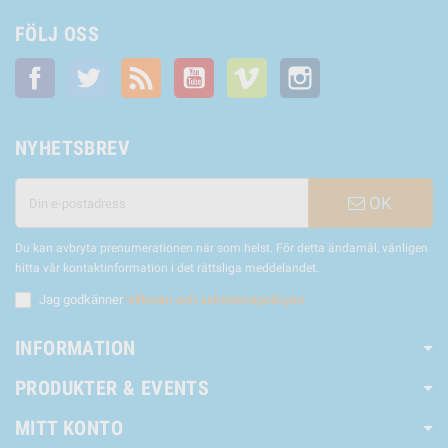
FÖLJ OSS
Facebook
Twitter
RSS
YouTube
Vimeo
Instagram
NYHETSBREV
OK
Du kan avbryta prenumerationen när som helst. För detta ändamål, vänligen
hitta vår kontaktinformation i det rättsliga meddelandet.
Jag godkänner
villkoren och sekretesspolicyen
INFORMATION
PRODUKTER & EVENTS
MITT KONTO