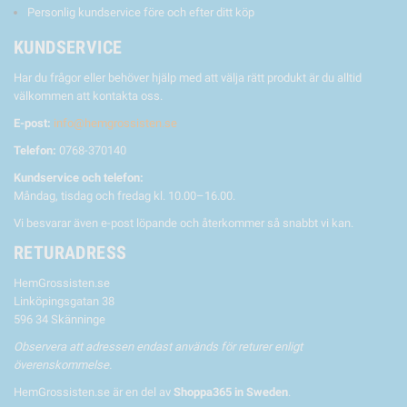
Personlig kundservice före och efter ditt köp
KUNDSERVICE
Har du frågor eller behöver hjälp med att välja rätt produkt är du alltid
välkommen att kontakta oss.
E-post:
info@hemgrossisten.se
Telefon:
0768-370140
Kundservice och telefon:
Måndag, tisdag och fredag kl. 10.00–16.00.
Vi besvarar även e-post löpande och återkommer så snabbt vi kan.
RETURADRESS
HemGrossisten.se
Linköpingsgatan 38
596 34 Skänninge
Observera att adressen endast används för returer enligt
överenskommelse.
HemGrossisten.se är en del av
Shoppa365 in Sweden
.