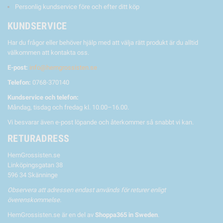
Personlig kundservice före och efter ditt köp
KUNDSERVICE
Har du frågor eller behöver hjälp med att välja rätt produkt är du alltid
välkommen att kontakta oss.
E-post:
info@hemgrossisten.se
Telefon:
0768-370140
Kundservice och telefon:
Måndag, tisdag och fredag kl. 10.00–16.00.
Vi besvarar även e-post löpande och återkommer så snabbt vi kan.
RETURADRESS
HemGrossisten.se
Linköpingsgatan 38
596 34 Skänninge
Observera att adressen endast används för returer enligt
överenskommelse.
HemGrossisten.se är en del av
Shoppa365 in Sweden
.