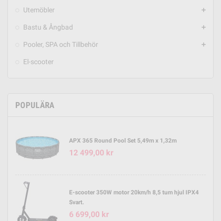
Utemöbler
add
Bastu & Ångbad
add
Pooler, SPA och Tillbehör
add
El-scooter
POPULÄRA
APX 365 Round Pool Set 5,49m x 1,32m
12 499,00 kr
E-scooter 350W motor 20km/h 8,5 tum hjul IPX4
Svart.
6 699,00 kr