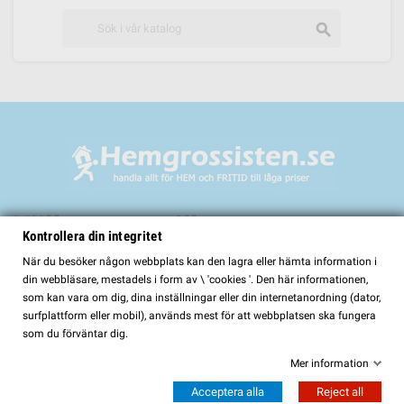
search
Välkommen till
Kontrollera din integritet
HemGrossisten.se
När du besöker någon webbplats kan den lagra eller hämta information i
din webbläsare, mestadels i form av \ 'cookies '. Den här informationen,
HemGrossisten.se har sedan 2017 erbjudit kvalitetsprodukter för hem och
som kan vara om dig, dina inställningar eller din internetanordning (dator,
trädgård till kunder över hela Sverige. Hos oss hittar du ett noggrant utvalt
surfplattform eller mobil), används mest för att webbplatsen ska fungera
sortiment med fokus på kvalitet, funktion och lång hållbarhet.
som du förväntar dig.
I vårt sortiment finns bland annat:
Mer information
Bastur och bastutillbehör
Acceptera alla
Reject all