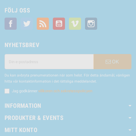
FÖLJ OSS
Facebook
Twitter
RSS
YouTube
Vimeo
Instagram
NYHETSBREV
OK
Du kan avbryta prenumerationen när som helst. För detta ändamål, vänligen
hitta vår kontaktinformation i det rättsliga meddelandet.
Jag godkänner
villkoren och sekretesspolicyen
INFORMATION
PRODUKTER & EVENTS
MITT KONTO