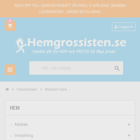
REA! UPP TILL 6000 KR RABATT PÅ POOL O SPA-BAD. SNABBA
LEVERANSER , SÄKER BETALNING
0
shopping_cart
person
Logga in
search
view_headline
chevron_right
chevron_right
Varumärken
Natural Care
HEM
Möbler
add
Inredning
add