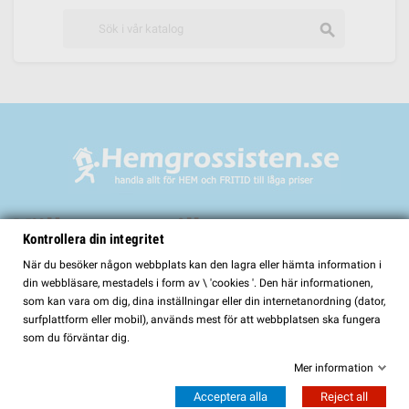
search
Välkommen till
Kontrollera din integritet
HemGrossisten.se
När du besöker någon webbplats kan den lagra eller hämta information i
din webbläsare, mestadels i form av \ 'cookies '. Den här informationen,
HemGrossisten.se har sedan 2017 erbjudit kvalitetsprodukter för hem och
som kan vara om dig, dina inställningar eller din internetanordning (dator,
trädgård till kunder över hela Sverige. Hos oss hittar du ett noggrant utvalt
surfplattform eller mobil), används mest för att webbplatsen ska fungera
sortiment med fokus på kvalitet, funktion och lång hållbarhet.
som du förväntar dig.
I vårt sortiment finns bland annat:
Mer information
Bastur och bastutillbehör
Acceptera alla
Reject all