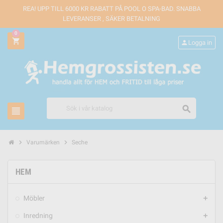
REA! UPP TILL 6000 KR RABATT PÅ POOL O SPA-BAD. SNABBA
LEVERANSER , SÄKER BETALNING
0
shopping_cart
person
Logga in
search
view_headline
chevron_right
chevron_right
Varumärken
Seche
HEM
Möbler
add
Inredning
add