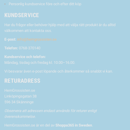
Personlig kundservice före och efter ditt köp
KUNDSERVICE
Har du frågor eller behöver hjälp med att välja rätt produkt är du alltid
välkommen att kontakta oss.
E-post:
info@hemgrossisten.se
Telefon:
0768-370140
Kundservice och telefon:
Måndag, tisdag och fredag kl. 10.00–16.00.
Vi besvarar även e-post löpande och återkommer så snabbt vi kan.
RETURADRESS
HemGrossisten.se
Linköpingsgatan 38
596 34 Skänninge
Observera att adressen endast används för returer enligt
överenskommelse.
HemGrossisten.se är en del av
Shoppa365 in Sweden
.