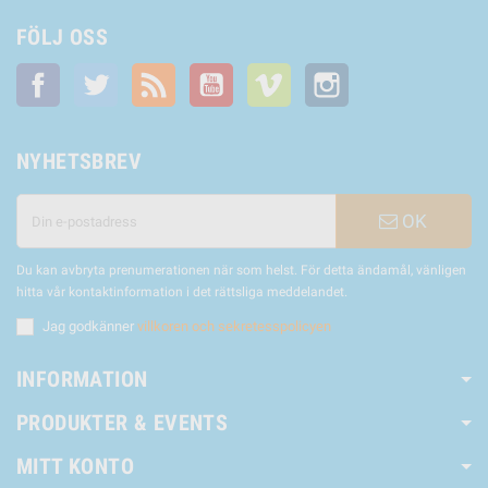
FÖLJ OSS
Facebook
Twitter
RSS
YouTube
Vimeo
Instagram
NYHETSBREV
OK
Du kan avbryta prenumerationen när som helst. För detta ändamål, vänligen
hitta vår kontaktinformation i det rättsliga meddelandet.
Jag godkänner
villkoren och sekretesspolicyen
INFORMATION
PRODUKTER & EVENTS
MITT KONTO