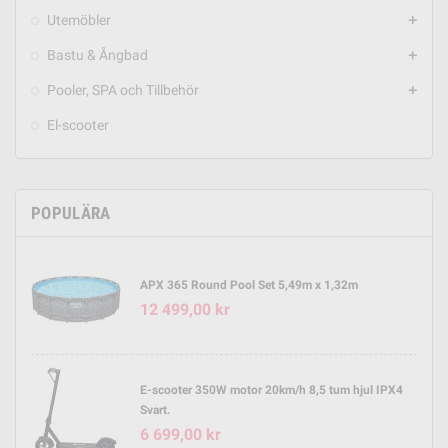
Utemöbler
add
Bastu & Ångbad
add
Pooler, SPA och Tillbehör
add
El-scooter
POPULÄRA
APX 365 Round Pool Set 5,49m x 1,32m
12 499,00 kr
E-scooter 350W motor 20km/h 8,5 tum hjul IPX4
Svart.
6 699,00 kr