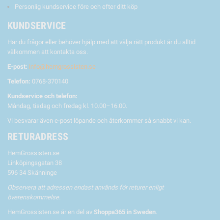
Personlig kundservice före och efter ditt köp
KUNDSERVICE
Har du frågor eller behöver hjälp med att välja rätt produkt är du alltid
välkommen att kontakta oss.
E-post:
info@hemgrossisten.se
Telefon:
0768-370140
Kundservice och telefon:
Måndag, tisdag och fredag kl. 10.00–16.00.
Vi besvarar även e-post löpande och återkommer så snabbt vi kan.
RETURADRESS
HemGrossisten.se
Linköpingsgatan 38
596 34 Skänninge
Observera att adressen endast används för returer enligt
överenskommelse.
HemGrossisten.se är en del av
Shoppa365 in Sweden
.