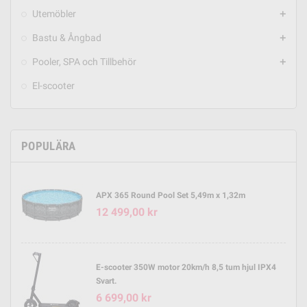
Utemöbler
add
Bastu & Ångbad
add
Pooler, SPA och Tillbehör
add
El-scooter
POPULÄRA
APX 365 Round Pool Set 5,49m x 1,32m
12 499,00 kr
E-scooter 350W motor 20km/h 8,5 tum hjul IPX4
Svart.
6 699,00 kr