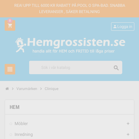
REA! UPP TILL 6000 KR RABATT PÅ POOL O SPA-BAD. SNABBA
LEVERANSER , SÄKER BETALNING
0
shopping_cart
person
Logga in
search
view_headline
chevron_right
chevron_right
Varumärken
Clinique
HEM
Möbler
add
Inredning
add