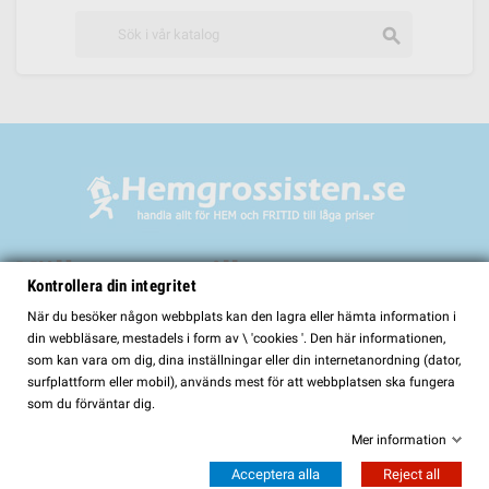
search
Välkommen till
Kontrollera din integritet
HemGrossisten.se
När du besöker någon webbplats kan den lagra eller hämta information i
din webbläsare, mestadels i form av \ 'cookies '. Den här informationen,
HemGrossisten.se har sedan 2017 erbjudit kvalitetsprodukter för hem och
som kan vara om dig, dina inställningar eller din internetanordning (dator,
trädgård till kunder över hela Sverige. Hos oss hittar du ett noggrant utvalt
surfplattform eller mobil), används mest för att webbplatsen ska fungera
sortiment med fokus på kvalitet, funktion och lång hållbarhet.
som du förväntar dig.
I vårt sortiment finns bland annat:
Mer information
Bastur och bastutillbehör
Acceptera alla
Reject all