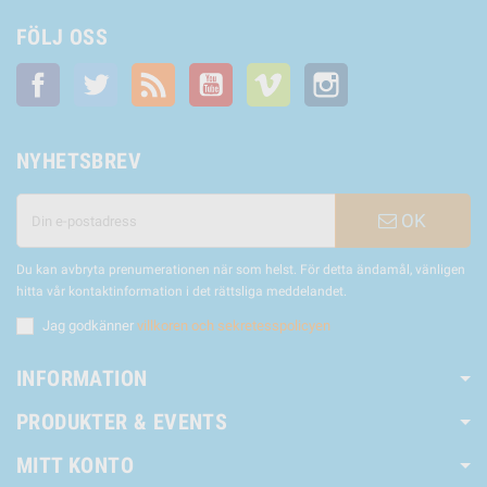
FÖLJ OSS
Facebook
Twitter
RSS
YouTube
Vimeo
Instagram
NYHETSBREV
OK
Du kan avbryta prenumerationen när som helst. För detta ändamål, vänligen
hitta vår kontaktinformation i det rättsliga meddelandet.
Jag godkänner
villkoren och sekretesspolicyen
INFORMATION
PRODUKTER & EVENTS
MITT KONTO