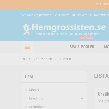
REA! UPP
Veckans erbjudanden
Sidkarta
Om oss
Kontakta 
location_on
BAD & TILLBEHÖR
view_headline
SPA & POOLER
MÖ
chevron_right
Varumärken
chevron_right
Eucerin
LISTA
HEM
Möbler
add
Ursäk
Inredning
add
Sök ige
Utemöbler
add