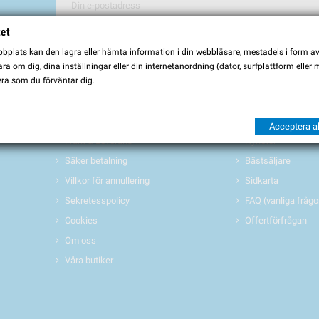
tet
Du kan avbryta prenumerationen när som helst. För detta ändamål, vä
plats kan den lagra eller hämta information i din webbläsare, mestadels i form av \
Jag godkänner
villkoren och sekretesspolicyen
a om dig, dina inställningar eller din internetanordning (dator, surfplattform eller
ra som du förväntar dig.
INFORMATION
PRODUKTER 
Köpvillkor
Erbjudanden/REA
Acceptera al
Frakt & Leverans
Nyheter
Säker betalning
Bästsäljare
Villkor för annullering
Sidkarta
Sekretesspolicy
FAQ (vanliga frågo
Cookies
Offertförfrågan
Om oss
Våra butiker