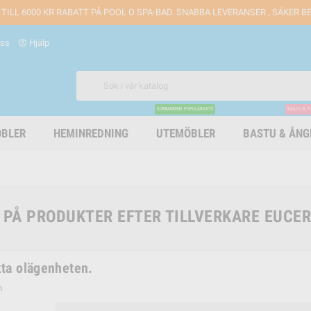
 TILL 6000 KR RABATT PÅ POOL O SPA-BAD. SNABBA LEVERANSER , SÄKER 
oss
Hjälp
help_outline
SOMMARENS POPULÄRASTE
BASTU & T
BLER
HEMINREDNING
UTEMÖBLER
BASTU & ÅN
 PÅ PRODUKTER EFTER TILLVERKARE EUCER
ta olägenheten.
n