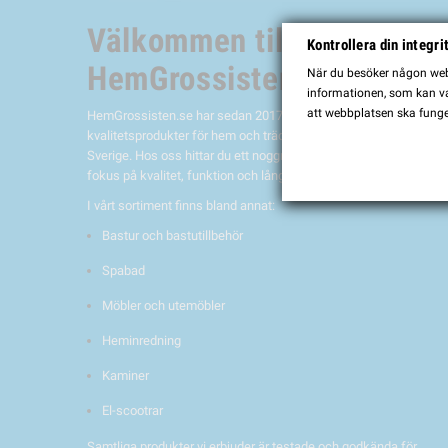
Välkommen till
Kontrollera din integri
HemGrossisten.se
När du besöker någon webb
informationen, som kan var
att webbplatsen ska funge
HemGrossisten.se har sedan 2017 erbjudit
kvalitetsprodukter för hem och trädgård till kunder över hela
Sverige. Hos oss hittar du ett noggrant utvalt sortiment med
fokus på kvalitet, funktion och lång hållbarhet.
I vårt sortiment finns bland annat:
Bastur och bastutillbehör
Spabad
Möbler och utemöbler
Heminredning
Kaminer
El-scootrar
Samtliga produkter vi erbjuder är testade och godkända för