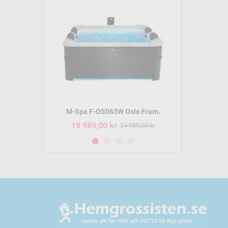
m P-SH069
M-Spa F-OS063W Oslo Fram.
M-Spa 
19 989,00 kr
8 495,
95,00 kr
24 989,00 kr