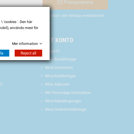
Prenumerera
nligen hitta vår kontaktinformation i det rättsliga meddelandet.
 'cookies '. Den här
 mobil), används mest för
& EVENTS
MITT KONTO
Mer information
Logga In
la
Reject all
Mina Beställningar
Mina Varureturer
Mina Krediteringar
r)
Mina Adresser
Min Personliga Information
Mina Rabattkuponger
Mina Cookieinställningar