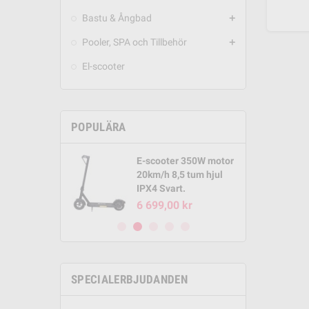
Bastu & Ångbad
add
Pooler, SPA och Tillbehör
add
El-scooter
POPULÄRA
E-scooter 350W motor
Round Pool
20km/h 8,5 tum hjul
m x 1,32m
IPX4 Svart.
00 kr
6 699,00 kr
SPECIALERBJUDANDEN