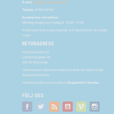
E-post:
info@hemgrossisten.se
Telefon:
0768-370140
Kundservice och telefon:
Måndag, tisdag och fredag kl. 10.00–16.00.
Vi besvarar även e-post löpande och återkommer så snabbt
vi kan.
RETURADRESS
HemGrossisten.se
Linköpingsgatan 38
596 34 Skänninge
Observera att adressen endast används för returer enligt
överenskommelse.
HemGrossisten.se är en del av
Shoppa365 in Sweden
.
FÖLJ OSS
Facebook
Twitter
RSS
YouTube
Vimeo
Instagra