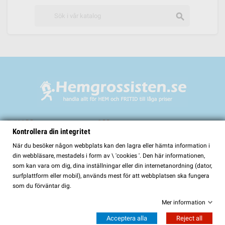
search
Välkommen till
Kontrollera din integritet
HemGrossisten.se
När du besöker någon webbplats kan den lagra eller hämta information i
din webbläsare, mestadels i form av \ 'cookies '. Den här informationen,
HemGrossisten.se har sedan 2017 erbjudit kvalitetsprodukter för hem och
som kan vara om dig, dina inställningar eller din internetanordning (dator,
trädgård till kunder över hela Sverige. Hos oss hittar du ett noggrant utvalt
surfplattform eller mobil), används mest för att webbplatsen ska fungera
sortiment med fokus på kvalitet, funktion och lång hållbarhet.
som du förväntar dig.
I vårt sortiment finns bland annat:
Mer information
Bastur och bastutillbehör
Acceptera alla
Reject all