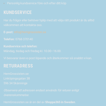
Personlig kundservice före och efter ditt köp
KUNDSERVICE
Har du frågor eller behöver hjälp med att välja rätt produkt är du alltid
välkommen att kontakta oss.
E-post:
info@hemgrossisten.se
Telefon:
0768-370140
Kundservice och telefon:
Måndag, tisdag och fredag kl. 10.00–16.00.
Vi besvarar även e-post löpande och återkommer så snabbt vi kan.
RETURADRESS
HemGrossisten.se
Linköpingsgatan 38
596 34 Skänninge
Observera att adressen endast används för returer enligt
överenskommelse.
HemGrossisten.se är en del av
Shoppa365 in Sweden
.