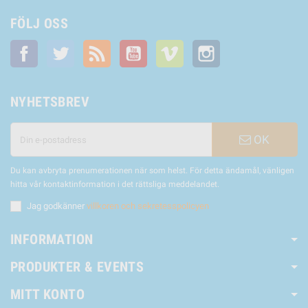
FÖLJ OSS
Facebook
Twitter
RSS
YouTube
Vimeo
Instagram
NYHETSBREV
OK
Du kan avbryta prenumerationen när som helst. För detta ändamål, vänligen
hitta vår kontaktinformation i det rättsliga meddelandet.
Jag godkänner
villkoren och sekretesspolicyen
INFORMATION
PRODUKTER & EVENTS
MITT KONTO