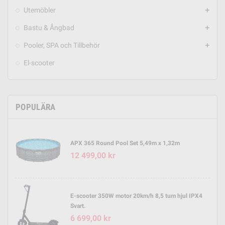
Utemöbler
add
Bastu & Ångbad
add
Pooler, SPA och Tillbehör
add
El-scooter
POPULÄRA
APX 365 Round Pool Set 5,49m x 1,32m
12 499,00 kr
E-scooter 350W motor 20km/h 8,5 tum hjul IPX4
Svart.
6 699,00 kr