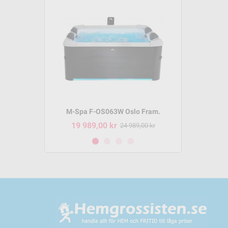
m P-SH069
M-Spa F-OS063W Oslo Fram.
M-Spa 
19 989,00 kr
8 495,
95,00 kr
24 989,00 kr