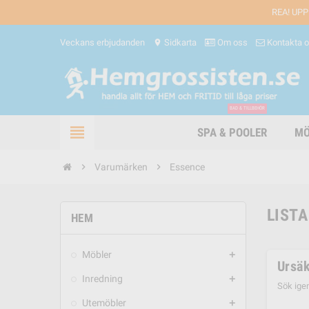
REA! UPP
Veckans erbjudanden
Sidkarta
Om oss
Kontakta 
location_on
BAD & TILLBEHÖR
view_headline
SPA & POOLER
MÖ
chevron_right
Varumärken
chevron_right
Essence
LISTA
HEM
Möbler
add
Ursäk
Inredning
add
Sök ige
Utemöbler
add