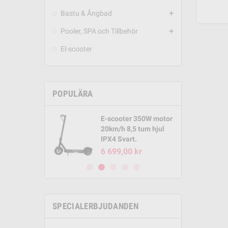
Bastu & Ångbad
add
Pooler, SPA och Tillbehör
add
El-scooter
POPULÄRA
E-scooter 350W motor
Round Pool
20km/h 8,5 tum hjul
m x 1,32m
IPX4 Svart.
00 kr
6 699,00 kr
SPECIALERBJUDANDEN