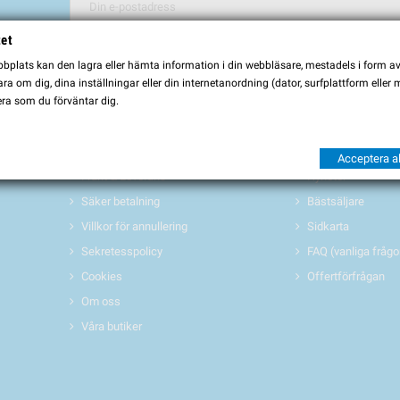
tet
Du kan avbryta prenumerationen när som helst. För detta ändamål, vä
plats kan den lagra eller hämta information i din webbläsare, mestadels i form av \
Jag godkänner
villkoren och sekretesspolicyen
a om dig, dina inställningar eller din internetanordning (dator, surfplattform eller
ra som du förväntar dig.
INFORMATION
PRODUKTER 
Köpvillkor
Erbjudanden/REA
Acceptera al
Frakt & Leverans
Nyheter
Säker betalning
Bästsäljare
Villkor för annullering
Sidkarta
Sekretesspolicy
FAQ (vanliga frågo
Cookies
Offertförfrågan
Om oss
Våra butiker