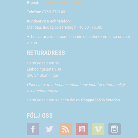
E-post:
info@hemgrossisten.se
Telefon:
0768-370140
Kundservice och telefon:
Måndag, tisdag och fredag kl. 10.00–16.00.
Vi besvarar även e-post löpande och återkommer så snabbt
vi kan.
RETURADRESS
HemGrossisten.se
Linköpingsgatan 38
596 34 Skänninge
Observera att adressen endast används för returer enligt
överenskommelse.
HemGrossisten.se är en del av
Shoppa365 in Sweden
.
FÖLJ OSS
Facebook
Twitter
RSS
YouTube
Vimeo
Instagra