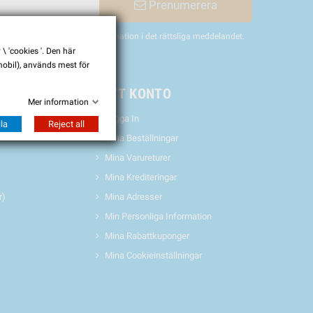
Prenumerera
nligen hitta vår kontaktinformation i det rättsliga meddelandet.
 'cookies '. Den här
 mobil), används mest för
& EVENTS
MITT KONTO
Mer information
Logga In
la
Reject all
Mina Beställningar
Mina Varureturer
Mina Krediteringar
r)
Mina Adresser
Min Personliga Information
Mina Rabattkuponger
Mina Cookieinställningar