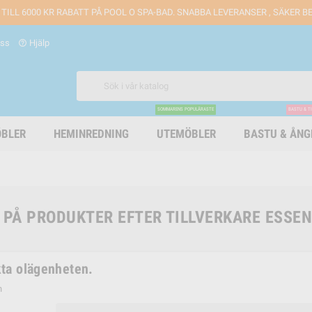
 TILL 6000 KR RABATT PÅ POOL O SPA-BAD. SNABBA LEVERANSER , SÄKER 
oss
Hjälp
help_outline
SOMMARENS POPULÄRASTE
BASTU & T
BLER
HEMINREDNING
UTEMÖBLER
BASTU & ÅN
 PÅ PRODUKTER EFTER TILLVERKARE ESSE
ta olägenheten.
n