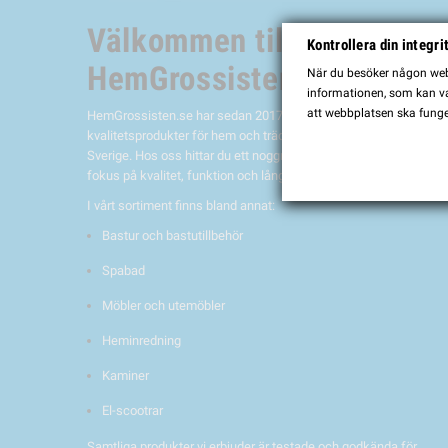
Välkommen till
Kontrollera din integri
HemGrossisten.se
När du besöker någon webb
informationen, som kan var
att webbplatsen ska funge
HemGrossisten.se har sedan 2017 erbjudit
kvalitetsprodukter för hem och trädgård till kunder över hela
Sverige. Hos oss hittar du ett noggrant utvalt sortiment med
fokus på kvalitet, funktion och lång hållbarhet.
I vårt sortiment finns bland annat:
Bastur och bastutillbehör
Spabad
Möbler och utemöbler
Heminredning
Kaminer
El-scootrar
Samtliga produkter vi erbjuder är testade och godkända för