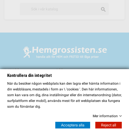
search
Välkommen till
Kontrollera din integritet
HemGrossisten.se
När du besöker någon webbplats kan den lagra eller hämta information i
din webbläsare, mestadels i form av \ 'cookies '. Den här informationen,
HemGrossisten.se har sedan 2017 erbjudit kvalitetsprodukter för hem och
som kan vara om dig, dina inställningar eller din internetanordning (dator,
trädgård till kunder över hela Sverige. Hos oss hittar du ett noggrant utvalt
surfplattform eller mobil), används mest för att webbplatsen ska fungera
sortiment med fokus på kvalitet, funktion och lång hållbarhet.
som du förväntar dig.
I vårt sortiment finns bland annat:
Mer information
Bastur och bastutillbehör
Acceptera alla
Reject all