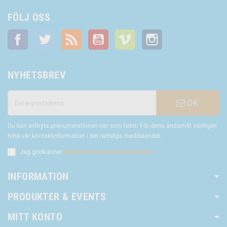
FÖLJ OSS
Facebook
Twitter
RSS
YouTube
Vimeo
Instagram
NYHETSBREV
OK
Du kan avbryta prenumerationen när som helst. För detta ändamål, vänligen
hitta vår kontaktinformation i det rättsliga meddelandet.
Jag godkänner
villkoren och sekretesspolicyen
INFORMATION
PRODUKTER & EVENTS
MITT KONTO