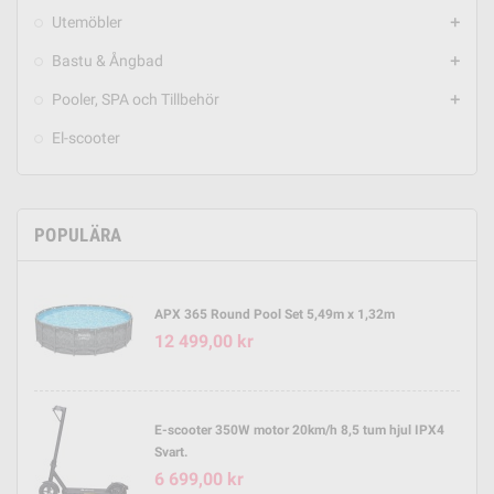
Utemöbler
add
Bastu & Ångbad
add
Pooler, SPA och Tillbehör
add
El-scooter
POPULÄRA
APX 365 Round Pool Set 5,49m x 1,32m
12 499,00 kr
E-scooter 350W motor 20km/h 8,5 tum hjul IPX4
Svart.
6 699,00 kr