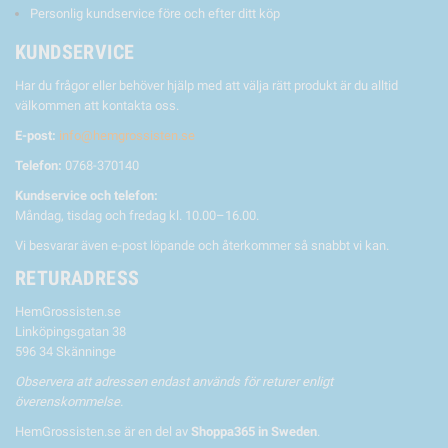
Personlig kundservice före och efter ditt köp
KUNDSERVICE
Har du frågor eller behöver hjälp med att välja rätt produkt är du alltid
välkommen att kontakta oss.
E-post:
info@hemgrossisten.se
Telefon:
0768-370140
Kundservice och telefon:
Måndag, tisdag och fredag kl. 10.00–16.00.
Vi besvarar även e-post löpande och återkommer så snabbt vi kan.
RETURADRESS
HemGrossisten.se
Linköpingsgatan 38
596 34 Skänninge
Observera att adressen endast används för returer enligt
överenskommelse.
HemGrossisten.se är en del av
Shoppa365 in Sweden
.