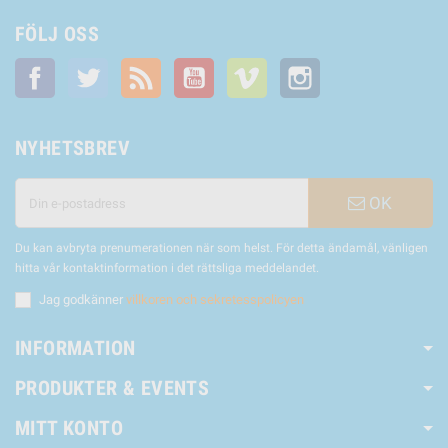
FÖLJ OSS
Facebook
Twitter
RSS
YouTube
Vimeo
Instagram
NYHETSBREV
OK
Du kan avbryta prenumerationen när som helst. För detta ändamål, vänligen
hitta vår kontaktinformation i det rättsliga meddelandet.
Jag godkänner
villkoren och sekretesspolicyen
INFORMATION
PRODUKTER & EVENTS
MITT KONTO