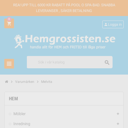
REA! UPP TILL 6000 KR RABATT PÅ POOL O SPA-BAD. SNABBA
LEVERANSER , SÄKER BETALNING
0
shopping_cart
person
Logga in
search
view_headline
chevron_right
chevron_right
Varumärken
Melvita
HEM
Möbler
add
Inredning
add