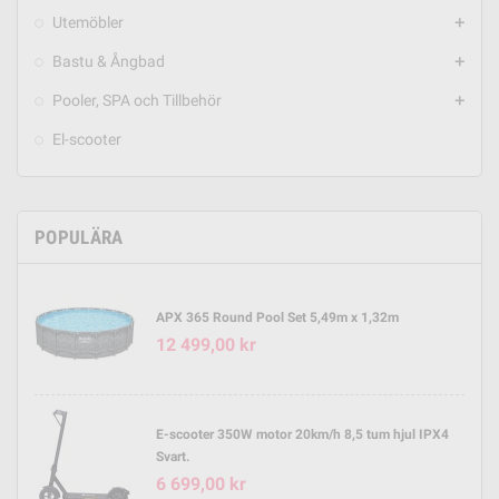
Utemöbler
add
Bastu & Ångbad
add
Pooler, SPA och Tillbehör
add
El-scooter
POPULÄRA
APX 365 Round Pool Set 5,49m x 1,32m
12 499,00 kr
E-scooter 350W motor 20km/h 8,5 tum hjul IPX4
Svart.
6 699,00 kr