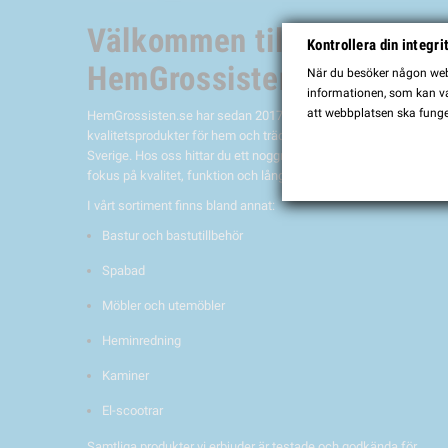
Välkommen till
Kontrollera din integri
HemGrossisten.se
När du besöker någon webb
informationen, som kan var
att webbplatsen ska funge
HemGrossisten.se har sedan 2017 erbjudit
kvalitetsprodukter för hem och trädgård till kunder över hela
Sverige. Hos oss hittar du ett noggrant utvalt sortiment med
fokus på kvalitet, funktion och lång hållbarhet.
I vårt sortiment finns bland annat:
Bastur och bastutillbehör
Spabad
Möbler och utemöbler
Heminredning
Kaminer
El-scootrar
Samtliga produkter vi erbjuder är testade och godkända för