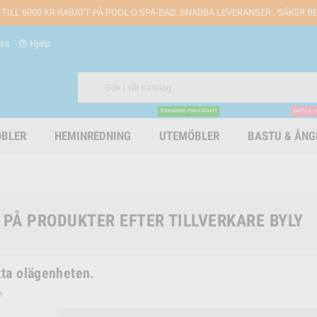
 TILL 6000 KR RABATT PÅ POOL O SPA-BAD. SNABBA LEVERANSER , SÄKER 
oss
Hjälp
help_outline
SOMMARENS POPULÄRASTE
BASTU & T
BLER
HEMINREDNING
UTEMÖBLER
BASTU & ÅN
 PÅ PRODUKTER EFTER TILLVERKARE BYLY
ta olägenheten.
n