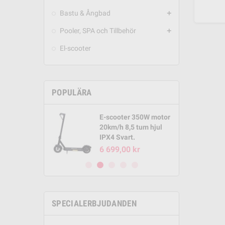
Bastu & Ångbad
add
Pooler, SPA och Tillbehör
add
El-scooter
POPULÄRA
E-scooter 350W motor
Round Pool
20km/h 8,5 tum hjul
m x 1,32m
IPX4 Svart.
00 kr
6 699,00 kr
SPECIALERBJUDANDEN