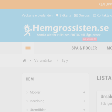
REA! UPP
Veckans erbjudanden
Sidkarta
Om oss
Kontakta 
location_on
BAD & TILLBEHÖR
view_headline
SPA & POOLER
MÖ
chevron_right
Varumärken
chevron_right
Byly
LISTA
HEM
Möbler
add
Ursäk
Inredning
add
Sök ige
Utemöbler
add