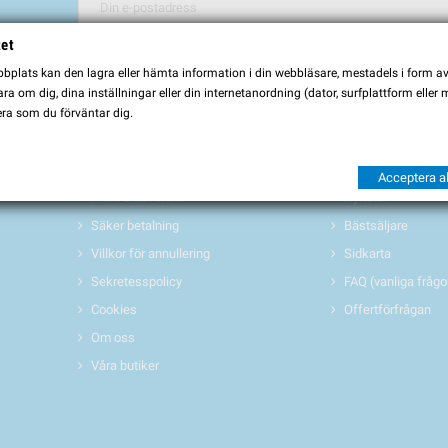
tet
Du kan avbryta prenumerationen när som helst. För detta ändamål, vä
plats kan den lagra eller hämta information i din webbläsare, mestadels i form av \
Jag godkänner
villkoren och sekretesspolicyen
a om dig, dina inställningar eller din internetanordning (dator, surfplattform eller
ra som du förväntar dig.
INFORMATION
PRODUKTER 
Köpvillkor
Erbjudanden/REA
Acceptera al
Frakt & Leverans
Nyheter
Säker betalning
Bästsäljare
Villkor för annullering
Sidkarta
Sekretesspolicy
FAQ (vanliga frågo
Cookies
Offertförfrågan
Om oss
Våra butiker