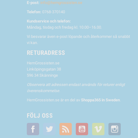
E-post:
info@hemgrossisten.se
Telefon:
0768-370140
Kundservice och telefon:
Måndag, tisdag och fredag kl. 10.00–16.00.
Vi besvarar även e-post löpande och återkommer så snabbt
vi kan.
RETURADRESS
HemGrossisten.se
Linköpingsgatan 38
596 34 Skänninge
Observera att adressen endast används för returer enligt
överenskommelse.
HemGrossisten.se är en del av
Shoppa365 in Sweden
.
FÖLJ OSS
Facebook
Twitter
RSS
YouTube
Vimeo
Instagra