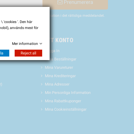
Prenumerera
nligen hitta vår kontaktinformation i det rättsliga meddelandet.
 'cookies '. Den här
 mobil), används mest för
& EVENTS
MITT KONTO
Mer information
Logga In
la
Reject all
Mina Beställningar
Mina Varureturer
Mina Krediteringar
r)
Mina Adresser
Min Personliga Information
Mina Rabattkuponger
Mina Cookieinställningar