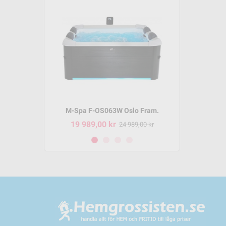
m P-SH069
M-Spa F-OS063W Oslo Fram.
M-Spa 
19 989,00 kr
8 495,
95,00 kr
24 989,00 kr