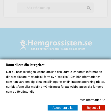
search
Välkommen till
Kontrollera din integritet
HemGrossisten.se
När du besöker någon webbplats kan den lagra eller hämta information i
din webbläsare, mestadels i form av \ 'cookies '. Den här informationen,
HemGrossisten.se har sedan 2017 erbjudit kvalitetsprodukter för hem och
som kan vara om dig, dina inställningar eller din internetanordning (dator,
trädgård till kunder över hela Sverige. Hos oss hittar du ett noggrant utvalt
surfplattform eller mobil), används mest för att webbplatsen ska fungera
sortiment med fokus på kvalitet, funktion och lång hållbarhet.
som du förväntar dig.
I vårt sortiment finns bland annat:
Mer information
Bastur och bastutillbehör
Acceptera alla
Reject all