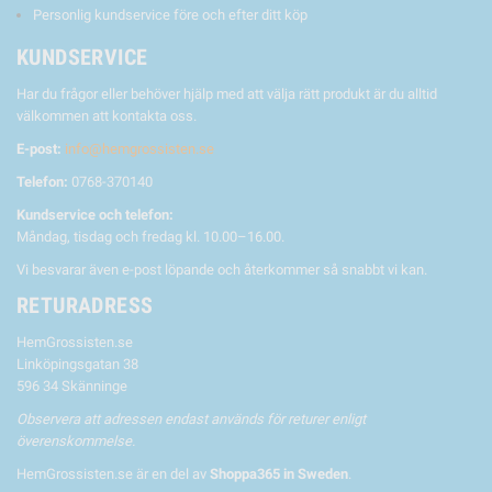
Personlig kundservice före och efter ditt köp
KUNDSERVICE
Har du frågor eller behöver hjälp med att välja rätt produkt är du alltid
välkommen att kontakta oss.
E-post:
info@hemgrossisten.se
Telefon:
0768-370140
Kundservice och telefon:
Måndag, tisdag och fredag kl. 10.00–16.00.
Vi besvarar även e-post löpande och återkommer så snabbt vi kan.
RETURADRESS
HemGrossisten.se
Linköpingsgatan 38
596 34 Skänninge
Observera att adressen endast används för returer enligt
överenskommelse.
HemGrossisten.se är en del av
Shoppa365 in Sweden
.