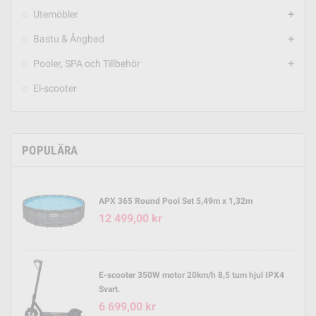
Utemöbler
add
Bastu & Ångbad
add
Pooler, SPA och Tillbehör
add
El-scooter
POPULÄRA
APX 365 Round Pool Set 5,49m x 1,32m
12 499,00 kr
E-scooter 350W motor 20km/h 8,5 tum hjul IPX4
Svart.
6 699,00 kr