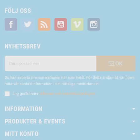
FÖLJ OSS
Facebook
Twitter
RSS
YouTube
Vimeo
Instagram
NYHETSBREV
OK
Du kan avbryta prenumerationen när som helst. För detta ändamål, vänligen
hitta vår kontaktinformation i det rättsliga meddelandet.
Jag godkänner
villkoren och sekretesspolicyen
INFORMATION
PRODUKTER & EVENTS
MITT KONTO