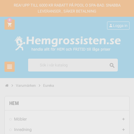
REA! UPP TILL 6000 KR RABATT PÅ POOL O SPA-BAD. SNABBA
LEVERANSER , SÄKER BETALNING
0
shopping_cart
person
Logga in
search
view_headline
chevron_right
chevron_right
Varumärken
Eureka
HEM
Möbler
add
Inredning
add