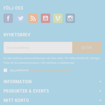
FÖLJ OSS
Facebook
Twitter
RSS
YouTube
Vimeo
Instagram
NYHETSBREV
OK
Du kan avbryta prenumerationen när som helst. För detta ändamål, vänligen
hitta vår kontaktinformation i det rättsliga meddelandet.
Jag godkänner
villkoren och sekretesspolicyen
INFORMATION
PRODUKTER & EVENTS
MITT KONTO