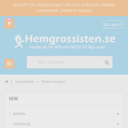
REA! UPP TILL 6000 KR RABATT PÅ POOL O SPA-BAD. SNABBA
LEVERANSER , SÄKER BETALNING
0
shopping_cart
person
Logga in
search
view_headline
chevron_right
chevron_right
Varumärken
Chiara Ferragni
HEM
Möbler
add
Inredning
add