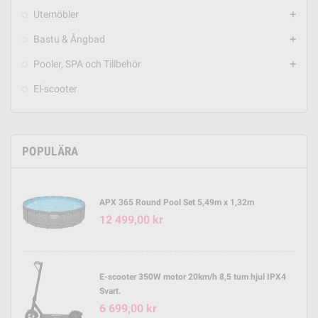
Utemöbler
add
Bastu & Ångbad
add
Pooler, SPA och Tillbehör
add
El-scooter
POPULÄRA
APX 365 Round Pool Set 5,49m x 1,32m
12 499,00 kr
E-scooter 350W motor 20km/h 8,5 tum hjul IPX4
Svart.
6 699,00 kr