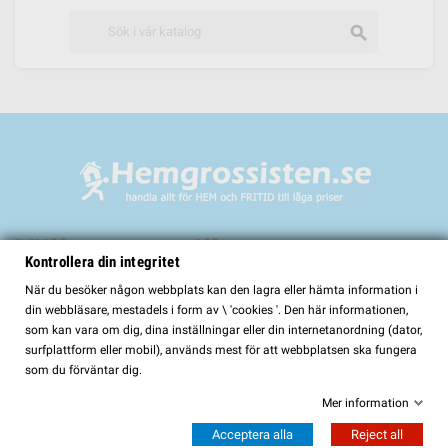
search
Välkommen till
Kontrollera din integritet
HemGrossisten.se
När du besöker någon webbplats kan den lagra eller hämta information i
din webbläsare, mestadels i form av \ 'cookies '. Den här informationen,
HemGrossisten.se har sedan 2017 erbjudit kvalitetsprodukter för hem och
som kan vara om dig, dina inställningar eller din internetanordning (dator,
trädgård till kunder över hela Sverige. Hos oss hittar du ett noggrant utvalt
surfplattform eller mobil), används mest för att webbplatsen ska fungera
sortiment med fokus på kvalitet, funktion och lång hållbarhet.
som du förväntar dig.
I vårt sortiment finns bland annat:
Mer information
Bastur och bastutillbehör
Acceptera alla
Reject all