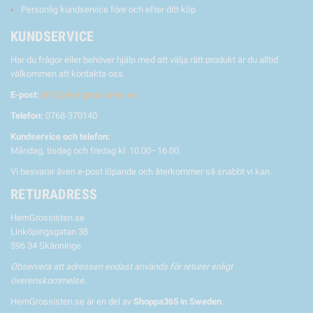
Personlig kundservice före och efter ditt köp
KUNDSERVICE
Har du frågor eller behöver hjälp med att välja rätt produkt är du alltid
välkommen att kontakta oss.
E-post:
info@hemgrossisten.se
Telefon:
0768-370140
Kundservice och telefon:
Måndag, tisdag och fredag kl. 10.00–16.00.
Vi besvarar även e-post löpande och återkommer så snabbt vi kan.
RETURADRESS
HemGrossisten.se
Linköpingsgatan 38
596 34 Skänninge
Observera att adressen endast används för returer enligt
överenskommelse.
HemGrossisten.se är en del av
Shoppa365 in Sweden
.