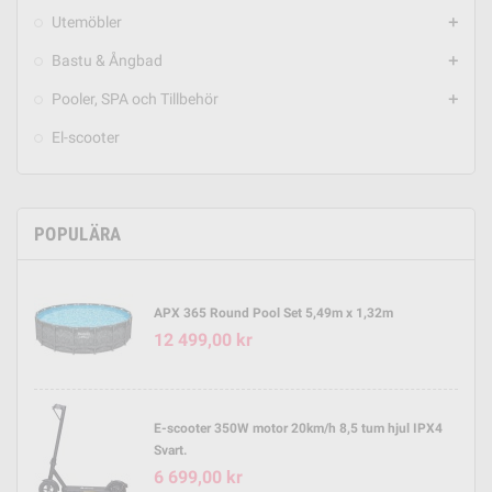
Utemöbler
add
Bastu & Ångbad
add
Pooler, SPA och Tillbehör
add
El-scooter
POPULÄRA
APX 365 Round Pool Set 5,49m x 1,32m
12 499,00 kr
E-scooter 350W motor 20km/h 8,5 tum hjul IPX4
Svart.
6 699,00 kr