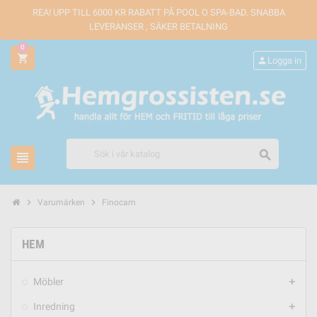
REA! UPP TILL 6000 KR RABATT PÅ POOL O SPA-BAD. SNABBA
LEVERANSER , SÄKER BETALNING
0
shopping_cart
person
Logga in
search
view_headline
chevron_right
chevron_right
Varumärken
Finocam
HEM
Möbler
add
Inredning
add