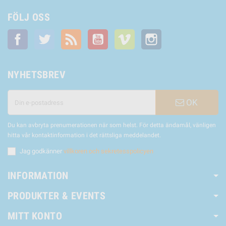
FÖLJ OSS
Facebook
Twitter
RSS
YouTube
Vimeo
Instagram
NYHETSBREV
OK
Du kan avbryta prenumerationen när som helst. För detta ändamål, vänligen
hitta vår kontaktinformation i det rättsliga meddelandet.
Jag godkänner
villkoren och sekretesspolicyen
INFORMATION
PRODUKTER & EVENTS
MITT KONTO