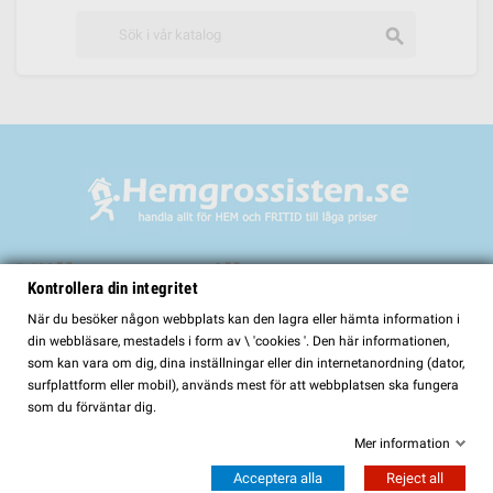
search
Välkommen till
Kontrollera din integritet
HemGrossisten.se
När du besöker någon webbplats kan den lagra eller hämta information i
din webbläsare, mestadels i form av \ 'cookies '. Den här informationen,
HemGrossisten.se har sedan 2017 erbjudit kvalitetsprodukter för hem och
som kan vara om dig, dina inställningar eller din internetanordning (dator,
trädgård till kunder över hela Sverige. Hos oss hittar du ett noggrant utvalt
surfplattform eller mobil), används mest för att webbplatsen ska fungera
sortiment med fokus på kvalitet, funktion och lång hållbarhet.
som du förväntar dig.
I vårt sortiment finns bland annat:
Mer information
Bastur och bastutillbehör
Acceptera alla
Reject all