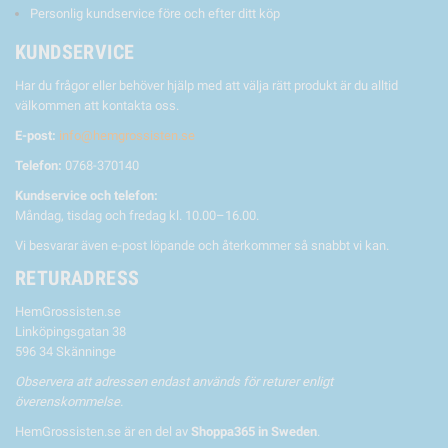
Personlig kundservice före och efter ditt köp
KUNDSERVICE
Har du frågor eller behöver hjälp med att välja rätt produkt är du alltid
välkommen att kontakta oss.
E-post:
info@hemgrossisten.se
Telefon:
0768-370140
Kundservice och telefon:
Måndag, tisdag och fredag kl. 10.00–16.00.
Vi besvarar även e-post löpande och återkommer så snabbt vi kan.
RETURADRESS
HemGrossisten.se
Linköpingsgatan 38
596 34 Skänninge
Observera att adressen endast används för returer enligt
överenskommelse.
HemGrossisten.se är en del av
Shoppa365 in Sweden
.